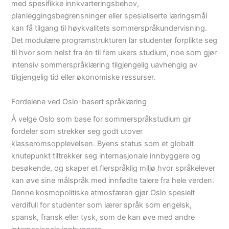
med spesifikke innkvarteringsbehov,
planleggingsbegrensninger eller spesialiserte læringsmål
kan få tilgang til høykvalitets sommerspråkundervisning.
Det modulære programstrukturen lar studenter forplikte seg
til hvor som helst fra én til fem ukers studium, noe som gjør
intensiv sommerspråklæring tilgjengelig uavhengig av
tilgjengelig tid eller økonomiske ressurser.
Fordelene ved Oslo-basert språklæring
Å velge Oslo som base for sommerspråkstudium gir
fordeler som strekker seg godt utover
klasseromsopplevelsen. Byens status som et globalt
knutepunkt tiltrekker seg internasjonale innbyggere og
besøkende, og skaper et flerspråklig miljø hvor språkelever
kan øve sine målspråk med innfødte talere fra hele verden.
Denne kosmopolitiske atmosfæren gjør Oslo spesielt
verdifull for studenter som lærer språk som engelsk,
spansk, fransk eller tysk, som de kan øve med andre