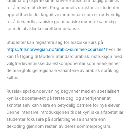
struktur og ukjente skrift krever konsistent daglig praksis
for å mestre effektivt. Programmets struktur lar studenter
opprettholde det kognitive momentum som er nødvendig
for å behandle arabiske grammatiske mønstre samtidig
som de utvikler kulturell kompetanse.
Studenter kan registrere seg for arabiske kurs på
https://nlsnorwegian.no/arabic-summer-courses/
hvor de
kan få tilgang til Modern Standard arabisk instruksjon med
valgfrie levantinske dialektkomponenter som anerkjenner
de mangfoldige regionale variantene av arabisk språk og
kultur.
Russisk språkundervisning begynner med en spesialisert
kyrillisk booster-økt på første dag, og anerkjenner at
skriptet selv kan være en betydelig barriere for nye elever.
Denne intensive introduksjonen til det kyrilliske alfabetet lar
studenter fokusere på språktilegnelse snarere enn
dekoding gjennom resten av deres sommerprogram.