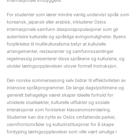
internasjonale innbyggere.
For studenter som lærer mindre vanlig undervist språk som
koreansk, japansk eller arabisk, inkluderer Oslos
internasjonale samfunn diasporapopulasjoner som gir
autentiske kulturelle og språklige øvingsmuligheter. Byens
forpliktelse til multikulturalisme betyr at kulturelle
arrangementer, restauranter og samfunnssamlinger
regelmessig presenterer disse språkene og kulturene, og
utvider læringsopplevelsen utover formell instruksjon.
Den norske sommersesong selv bidrar til effektiviteten av
intensive språkprogrammer. De lange dagslysttimene og
generelt behagelige været skaper ideelle forhold for
utvidede studieøkter, kulturelle utflukter og sosiale
interaksjoner som forsterker klasseromsinnlæring.
Studenter kan dra nytte av Oslos omfattende parker,
vannfrontområder og kulturinstitusjoner for å skape
fordyping læringsopplevelser som ville vært umulige i