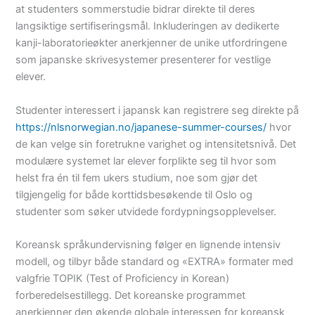
at studenters sommerstudie bidrar direkte til deres
langsiktige sertifiseringsmål. Inkluderingen av dedikerte
kanji-laboratorieøkter anerkjenner de unike utfordringene
som japanske skrivesystemer presenterer for vestlige
elever.
Studenter interessert i japansk kan registrere seg direkte på
https://nlsnorwegian.no/japanese-summer-courses/
hvor
de kan velge sin foretrukne varighet og intensitetsnivå. Det
modulære systemet lar elever forplikte seg til hvor som
helst fra én til fem ukers studium, noe som gjør det
tilgjengelig for både korttidsbesøkende til Oslo og
studenter som søker utvidede fordypningsopplevelser.
Koreansk språkundervisning følger en lignende intensiv
modell, og tilbyr både standard og «EXTRA» formater med
valgfrie TOPIK (Test of Proficiency in Korean)
forberedelsestillegg. Det koreanske programmet
anerkjenner den økende globale interessen for koreansk