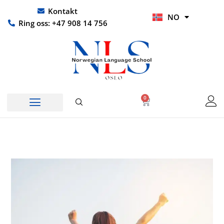
Hopp
UR
Kontakt
NO
rett
HI
Ring oss: +47 908 14 756
til
innholdet
0
Handlekurv