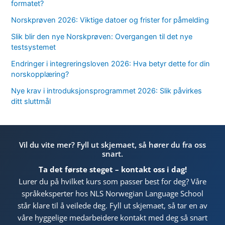
formatet?
Norskprøven 2026: Viktige datoer og frister for påmelding
Slik blir den nye Norskprøven: Overgangen til det nye
testsystemet
Endringer i integreringsloven 2026: Hva betyr dette for din
norskopplæring?
Nye krav i introduksjonsprogrammet 2026: Slik påvirkes
ditt sluttmål
Vil du vite mer? Fyll ut skjemaet, så hører du fra oss
snart.
Ta det første steget – kontakt oss i dag!
Lurer du på hvilket kurs som passer best for deg? Våre
språkeksperter hos NLS Norwegian Language School
står klare til å veilede deg. Fyll ut skjemaet, så tar en av
våre hyggelige medarbeidere kontakt med deg så snart