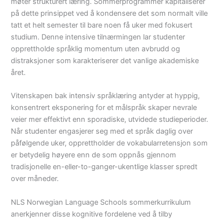
møter strukturert læring. Sommerprogrammer kapitaliserer
på dette prinsippet ved å kondensere det som normalt ville
tatt et helt semester til bare noen få uker med fokusert
studium. Denne intensive tilnærmingen lar studenter
opprettholde språklig momentum uten avbrudd og
distraksjoner som karakteriserer det vanlige akademiske
året.
Vitenskapen bak intensiv språklæring antyder at hyppig,
konsentrert eksponering for et målspråk skaper nevrale
veier mer effektivt enn sporadiske, utvidede studieperioder.
Når studenter engasjerer seg med et språk daglig over
påfølgende uker, opprettholder de vokabularretensjon som
er betydelig høyere enn de som oppnås gjennom
tradisjonelle en-eller-to-ganger-ukentlige klasser spredt
over måneder.
NLS Norwegian Language Schools sommerkurrikulum
anerkjenner disse kognitive fordelene ved å tilby