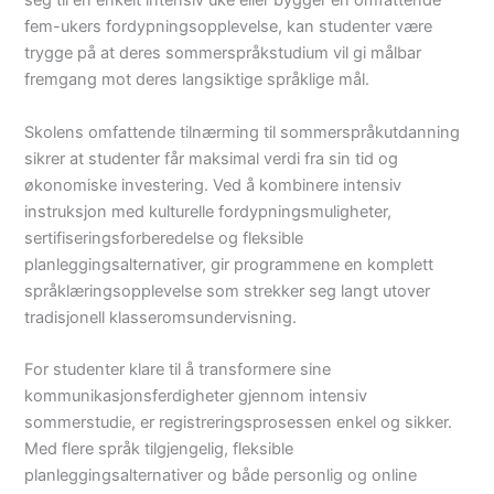
seg til en enkelt intensiv uke eller bygger en omfattende
fem-ukers fordypningsopplevelse, kan studenter være
trygge på at deres sommerspråkstudium vil gi målbar
fremgang mot deres langsiktige språklige mål.
Skolens omfattende tilnærming til sommerspråkutdanning
sikrer at studenter får maksimal verdi fra sin tid og
økonomiske investering. Ved å kombinere intensiv
instruksjon med kulturelle fordypningsmuligheter,
sertifiseringsforberedelse og fleksible
planleggingsalternativer, gir programmene en komplett
språklæringsopplevelse som strekker seg langt utover
tradisjonell klasseromsundervisning.
For studenter klare til å transformere sine
kommunikasjonsferdigheter gjennom intensiv
sommerstudie, er registreringsprosessen enkel og sikker.
Med flere språk tilgjengelig, fleksible
planleggingsalternativer og både personlig og online