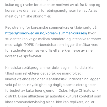
kultur og gir veier for studenter motivert av alt fra K-pop og
koreanske dramaer til forretningsmuligheter i en av Asias
mest dynamiske økonomier.
Registrering for koreanske sommerkurs er tilgjengelig på
https://nlsnorwegian.no/korean-summer-courses/
hvor
studenter kan velge mellom standard og intensive formater
med valgfri TOPIK forberedelse som legger til målbar verdi
for studenter som søker offisiell anerkjennelse av sine
koreanske språkevner.
Kinesiske språkprogrammer deler seg inn i to distinkte
tilbud som reflekterer det språklige mangfoldet i
kinesisktalende regioner. Kantonesisk undervisning legger
vekt på tonal nøyaktighet og daglige samtaleferdigheter,
forbedret av kulturturer gjennom Oslos livlige Chinatown-
distrikt. Disse utfluktene gir autentisk kulturell kontekst som
klasseromsundervisning alene ikke kan replikere, og lar