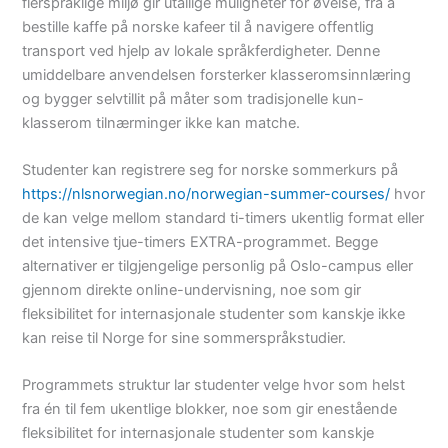
flerspråklige miljø gir utallige muligheter for øvelse, fra å
bestille kaffe på norske kafeer til å navigere offentlig
transport ved hjelp av lokale språkferdigheter. Denne
umiddelbare anvendelsen forsterker klasseromsinnlæring
og bygger selvtillit på måter som tradisjonelle kun-
klasserom tilnærminger ikke kan matche.
Studenter kan registrere seg for norske sommerkurs på
https://nlsnorwegian.no/norwegian-summer-courses/
hvor
de kan velge mellom standard ti-timers ukentlig format eller
det intensive tjue-timers EXTRA-programmet. Begge
alternativer er tilgjengelige personlig på Oslo-campus eller
gjennom direkte online-undervisning, noe som gir
fleksibilitet for internasjonale studenter som kanskje ikke
kan reise til Norge for sine sommerspråkstudier.
Programmets struktur lar studenter velge hvor som helst
fra én til fem ukentlige blokker, noe som gir enestående
fleksibilitet for internasjonale studenter som kanskje