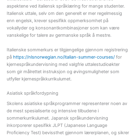
aspektene ved italiensk språklæring for mange studenter.
Italiensk uttale, selv om den generelt er mer regelmessig
enn engelsk, krever spesifikk oppmerksomhet på
vokallyder og konsonantkombinasjoner som kan være
vanskelige for talere av germanske språk å mestre.
Italienske sommerkurs er tilgjengelige gjennom registrering
på
https://nlsnorwegian.no/italian-summer-courses/
for
kjernespråkundervisning med valgfrie uttalestudioøkter
som gir målrettet instruksjon og øvingsmuligheter som
utfyller kjernespråkkurrikulumet.
Asiatisk språkfordypning
Skolens asiatiske språkprogrammer representerer noen av
de mest spesialiserte og intensive tilbudene i
sommerkurrikulumet. Japansk språkundervisning
inkorporerer spesifikk JLPT (Japanese Language
Proficiency Test) bevissthet gjennom lærerplanen, og sikrer