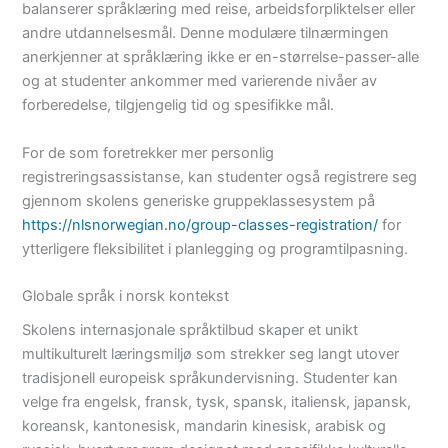
balanserer språklæring med reise, arbeidsforpliktelser eller
andre utdannelsesmål. Denne modulære tilnærmingen
anerkjenner at språklæring ikke er en-størrelse-passer-alle
og at studenter ankommer med varierende nivåer av
forberedelse, tilgjengelig tid og spesifikke mål.
For de som foretrekker mer personlig
registreringsassistanse, kan studenter også registrere seg
gjennom skolens generiske gruppeklassesystem på
https://nlsnorwegian.no/group-classes-registration/
for
ytterligere fleksibilitet i planlegging og programtilpasning.
Globale språk i norsk kontekst
Skolens internasjonale språktilbud skaper et unikt
multikulturelt læringsmiljø som strekker seg langt utover
tradisjonell europeisk språkundervisning. Studenter kan
velge fra engelsk, fransk, tysk, spansk, italiensk, japansk,
koreansk, kantonesisk, mandarin kinesisk, arabisk og