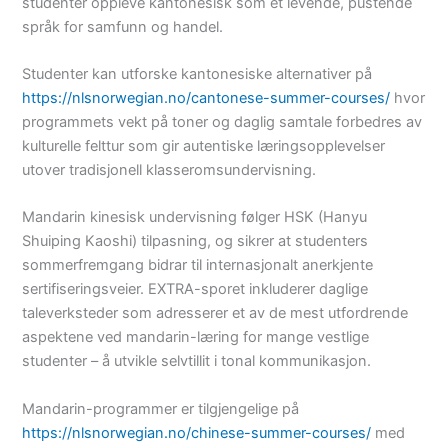
studenter oppleve kantonesisk som et levende, pustende
språk for samfunn og handel.
Studenter kan utforske kantonesiske alternativer på
https://nlsnorwegian.no/cantonese-summer-courses/
hvor
programmets vekt på toner og daglig samtale forbedres av
kulturelle felttur som gir autentiske læringsopplevelser
utover tradisjonell klasseromsundervisning.
Mandarin kinesisk undervisning følger HSK (Hanyu
Shuiping Kaoshi) tilpasning, og sikrer at studenters
sommerfremgang bidrar til internasjonalt anerkjente
sertifiseringsveier. EXTRA-sporet inkluderer daglige
taleverksteder som adresserer et av de mest utfordrende
aspektene ved mandarin-læring for mange vestlige
studenter – å utvikle selvtillit i tonal kommunikasjon.
Mandarin-programmer er tilgjengelige på
https://nlsnorwegian.no/chinese-summer-courses/
med