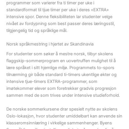
programmer som varierer fra ti timer per uke i
standardformat til tjue timer per uke i deres «EXTRA»
intensive spor. Denne fleksibiliteten lar studenter velge
nivået av fordypning som best passer deres læringsstil,
tilgjengelig tid og språklige mål.
Norsk språkmestring i hjertet av Skandinavia
For studenter som søker å mestre norsk, tilbyr skolens
flaggskip-sommerprogram en uovertruffen mulighet til å
lære språket i sitt hjemlige miljø. Programmets to-spors
tilnærming gir både standard ti-timers ukentlige økter og
intensive tjue-timers EXTRA-programmer, som
imøtekommer elever som foretrekker gradvis progresjon
sammen med de som trives under intensive studieforhold.
De norske sommerkursene drar spesielt nytte av skolens
Oslo-lokasjon, hvor studenter umiddelbart kan anvende sin
klasseromsinnlæring i virkelige sammenhenger. Byens