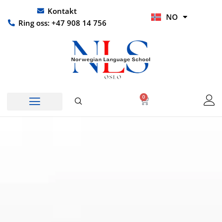
Hopp
UR
Kontakt
NO
rett
HI
Ring oss: +47 908 14 756
til
innholdet
0
Handlekurv