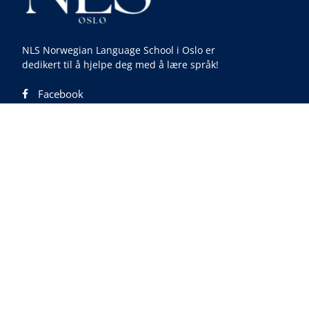
NLS Norwegian Language School i Oslo er
dedikert til å hjelpe deg med å lære språk!
Facebook
Instagram
Youtube
Linkedin
TikTok
Populære kurs
Lær norsk
Lær engelsk
Engelskkurs for bedrifter