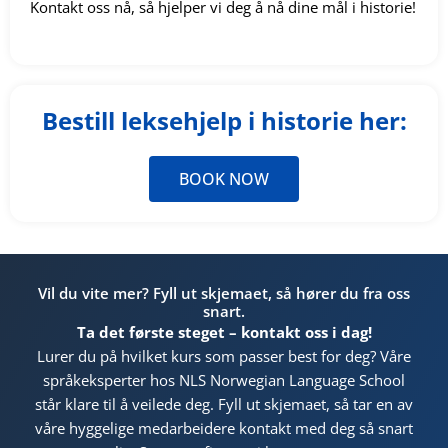
Kontakt oss nå, så hjelper vi deg å nå dine mål i historie!
Bestill leksehjelp i historie her:
BOOK NOW
Vil du vite mer? Fyll ut skjemaet, så hører du fra oss
snart.
Ta det første steget – kontakt oss i dag!
Lurer du på hvilket kurs som passer best for deg? Våre
språkeksperter hos NLS Norwegian Language School
står klare til å veilede deg. Fyll ut skjemaet, så tar en av
våre hyggelige medarbeidere kontakt med deg så snart