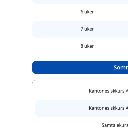
6 uker
7 uker
8 uker
Somm
Kantonesiskkurs A
Kantonesiskkurs A
Samtalekur