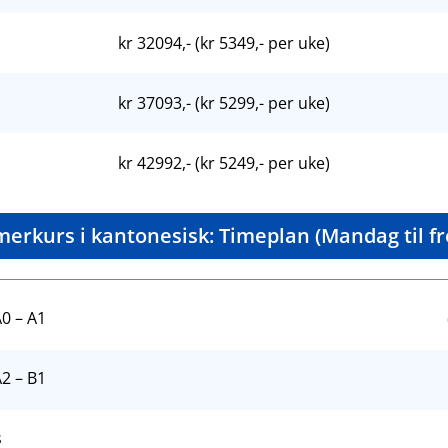
kr 32094,- (kr 5349,- per uke)
kr 37093,- (kr 5299,- per uke)
kr 42992,- (kr 5249,- per uke)
erkurs i kantonesisk: Timeplan (Mandag til fr
0 – A1
2 – B1
s