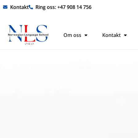
Hopp
Kontakt
Ring oss: +47 908 14 756
rett
til
innholdet
Om oss
Kontakt