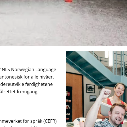
vt? NLS Norwegian Language
antonesisk for alle nivåer.
idereutvikle ferdighetene
ålrettet fremgang.
ammeverket for språk (CEFR)