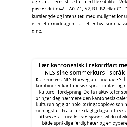
og kombinerer struktur med fleksibilitet. Ve
passer ditt nivå – A0, A1, A2, B1, B2 eller C1.
kurslengde og intensitet, med mulighet for
eller ettermiddagen – alt etter hva som pa
dine.
Lær kantonesisk i rekordfart m
NLS sine sommerkurs i språk
Kursene ved NLS Norwegian Language Sch
kombinerer kantonesisk språkopplæring 
kulturell fordypning. Delta i aktiviteter s
bringer deg nærmere den kantonesisktale
kulturen og gjør hele læringsopplevelsen 
meningsfull. Fra å lære dagligdagse uttrykk t
utforske kulturelle tradisjoner, vil du utvi
både språklige ferdigheter og en dyper