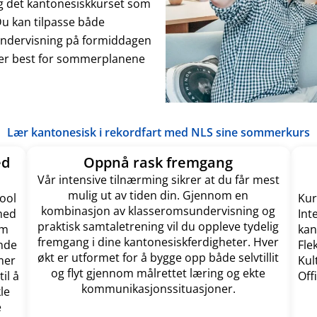
lg det kantonesiskkurset som
 Du kan tilpasse både
 undervisning på formiddagen
sser best for sommerplanene
Lær kantonesisk i rekordfart med NLS sine sommerkurs
ed
Oppnå rask fremgang
Vår intensive tilnærming sikrer at du får mest
mulig ut av tiden din. Gjennom en
ool
Kur
kombinasjon av klasseromsundervisning og
med
Int
praktisk samtaletrening vil du oppleve tydelig
om
kan
fremgang i dine kantonesiskferdigheter. Hver
nde
Fle
økt er utformet for å bygge opp både selvtillit
mer
Kul
og flyt gjennom målrettet læring og ekte
il å
Off
kommunikasjonssituasjoner.
kle
e