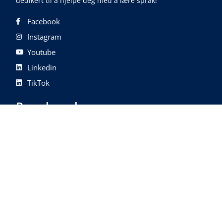
dedikert til å hjelpe deg med å lære språk!
Facebook
Instagram
Youtube
Linkedin
TikTok
Populære kurs
Lær norsk
Lær engelsk
Engelskkurs for bedrifter
Lær spansk
Lær fransk
Lær kinesisk
Lær italiensk