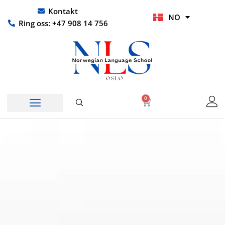
Hopp
UR
Kontakt
NO
rett
HI
Ring oss: +47 908 14 756
til
innholdet
0
Handlekurv