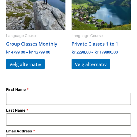
varianter.
varianter.
Alternativene
Alternativene
kan
kan
velges
velges
på
på
Language Course
Language Course
produktsiden
produktside
Group Classes Monthly
Private Classes 1 to 1
kr
4799,00
–
kr
12799,00
kr
2298,00
–
kr
179800,00
Velg alternativ
Velg alternativ
First Name
*
Last Name
*
Email Address
*