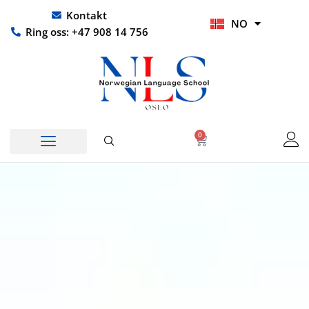
Hopp
UR
Kontakt
NO
rett
HI
Ring oss: +47 908 14 756
til
innholdet
0
Handlekurv