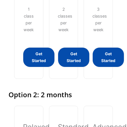
1
2
3
class
classes
classes
per
per
per
week
week
week
Get
Get
Get
Started
Started
Started
Option 2: 2 months
Relaxed
Standard
Advanced