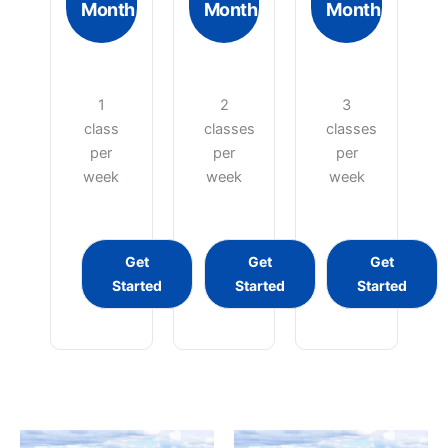
Month
Month
Month
1
2
3
class
classes
classes
per
per
per
week
week
week
Get
Get
Get
Started
Started
Started
Prisområde:
Prisområde
Dette
Dette