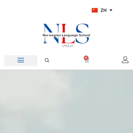
跳
UR
ZH
至
HI
内
容
0
Cart