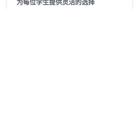
为每位学生提供灵活的选择
在当今快速变化的社会中，教育的形式和内容也在不断
演变。每位学
READ MORE »
没有评论
Load More
Curious to learn more? Complete the form and we’ll
be in touch.
Let’s Get You Started – Reach Out Today
Have questions or need help finding the ideal course at
NLS Norwegian Language School? Our friendly team is
here to guide you.