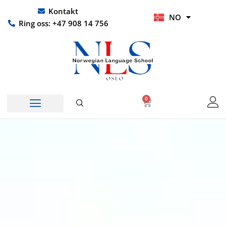
Hopp
UR
Kontakt
NO
rett
HI
Ring oss: +47 908 14 756
til
innholdet
0
Handlekurv