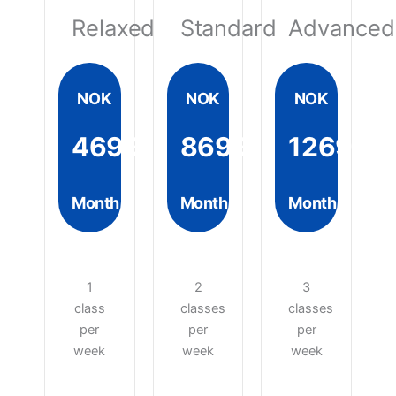
Relaxed
Standard
Advanced
NOK
NOK
NOK
4699
8699
12699
Month
Month
Month
1
2
3
class
classes
classes
per
per
per
week
week
week