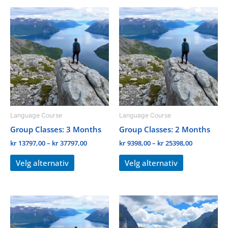
Prisområde:
Prisområde
Dette
Dette
kr 13797,00
kr 9398,00
produktet
produktet
til
til
kr 37797,00
kr 25398,00
har
har
flere
flere
varianter.
varianter.
Alternativene
Alternativene
kan
kan
velges
velges
på
på
Language Course
Language Course
produktsiden
produktside
Group Classes: 3 Months
Group Classes: 2 Months
kr
13797,00
–
kr
37797,00
kr
9398,00
–
kr
25398,00
Velg alternativ
Velg alternativ
Prisområde:
Prisområd
Dette
Dette
kr 4799,00
kr 2298,00
produktet
produktet
til
til
kr 12799,00
kr 179800,
har
har