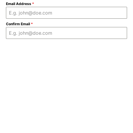
Email Address
*
Confirm Email
*
Phone Number
*
Country
City
What language do you want to study?
Arabic
Select course