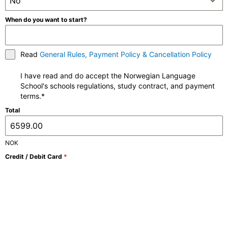
No
When do you want to start?
Read
General Rules, Payment Policy & Cancellation Policy
I have read and do accept the Norwegian Language
School's schools regulations, study contract, and payment
terms.*
Total
NOK
Credit / Debit Card
*
Register Now
Vil du vite mer? Fyll ut skjemaet, så hører du fra oss