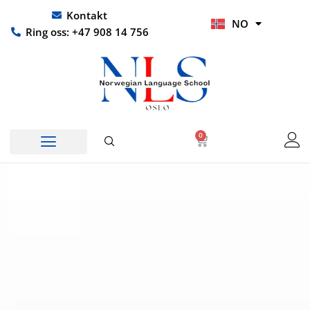
Hopp
UR
Kontakt
NO
rett
HI
Ring oss: +47 908 14 756
til
innholdet
0
Handlekurv