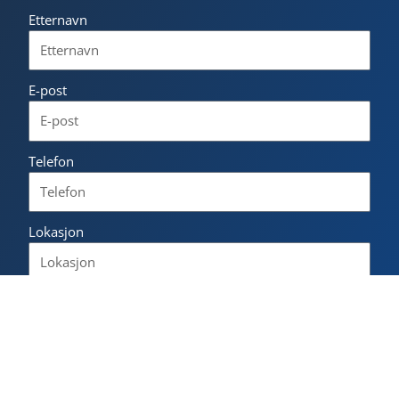
Etternavn
E-post
Telefon
Lokasjon
Ønsket språk
Vennligst beskriv hvordan NLS Norsk Språkskole kan
hjelpe deg.