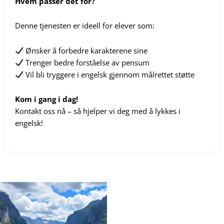
Hvem passer det for?
Denne tjenesten er ideell for elever som:
Ønsker å forbedre karakterene sine
Trenger bedre forståelse av pensum
Vil bli tryggere i engelsk gjennom målrettet støtte
Kom i gang i dag!
Kontakt oss nå – så hjelper vi deg med å lykkes i
engelsk!
Prisområde:
Dette
kr 2298,00
produktet
til
kr 179800,00
har
flere