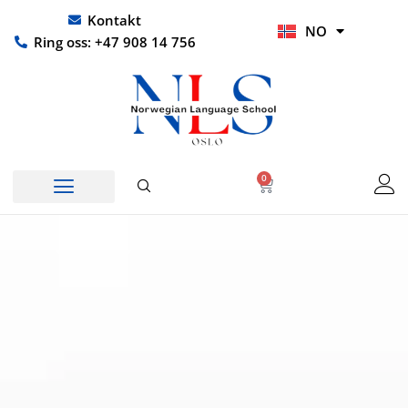
Hopp
UR
Kontakt
NO
rett
HI
Ring oss: +47 908 14 756
til
innholdet
0
Handlekurv