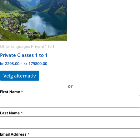
varianter.
Alternativene
kan
velges
på
produktsiden
Other languages Private 1 to 1
Private Classes 1 to 1
kr
2298,00
–
kr
179800,00
Velg alternativ
or
First Name
*
Last Name
*
Email Address
*