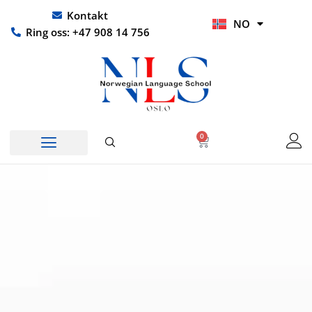
Hopp
UR
Kontakt
NO
rett
HI
Ring oss: +47 908 14 756
til
innholdet
0
Handlekurv