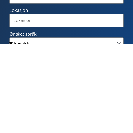
Lokasjon
Ønsket språk
Vennligst beskriv hvordan NLS Norsk Språkskole kan
hjelpe deg.
Jeg har lest og aksepterer
personvernerklæringen
.
Send inn