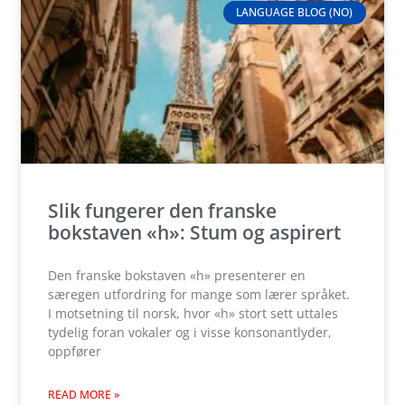
LANGUAGE BLOG (NO)
Slik fungerer den franske
bokstaven «h»: Stum og aspirert
Den franske bokstaven «h» presenterer en
særegen utfordring for mange som lærer språket.
I motsetning til norsk, hvor «h» stort sett uttales
tydelig foran vokaler og i visse konsonantlyder,
oppfører
READ MORE »