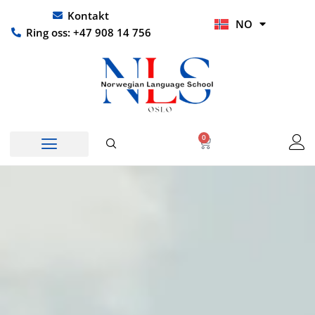
Hopp
UR
Kontakt
NO
rett
HI
Ring oss: +47 908 14 756
til
innholdet
0
Handlekurv