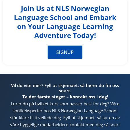
Join Us at NLS Norwegian
Language School and Embark
on Your Language Learning
Adventure Today!
SIGNUP
Vil du vite mer? Fyll ut skjemaet, så hører du fra oss
snart.
Ta det første steget – kontakt oss i dag!
Lurer du på hvilket kurs som passer best for deg? Våre
språkeksperter hos NLS Norwegian Language School
står klare til å veilede deg. Fyll ut skjemaet, så tar en av
våre hyggelige medarbeidere kontakt med deg så snart