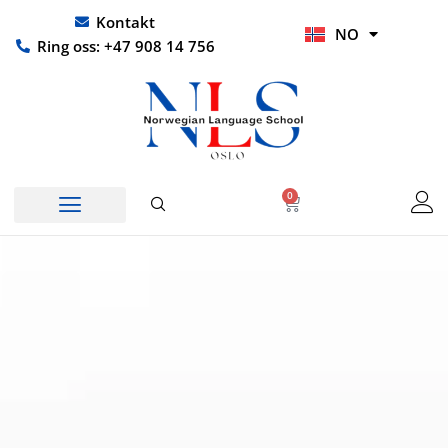
Hopp
UR
Kontakt
NO
rett
HI
Ring oss: +47 908 14 756
til
innholdet
0
Handlekurv