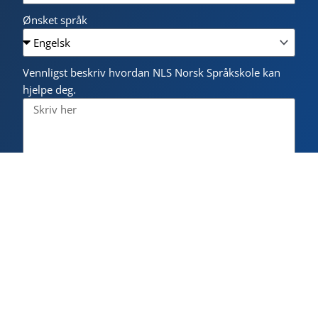
Ønsket språk
Vennligst beskriv hvordan NLS Norsk Språkskole kan
hjelpe deg.
Jeg har lest og aksepterer
personvernerklæringen
.
Send inn