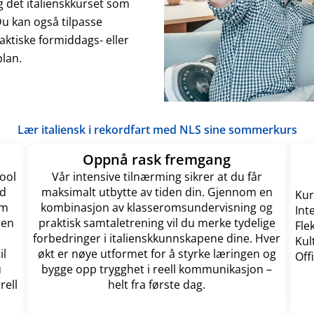
g det italienskkurset som
 Du kan også tilpasse
aktiske formiddags- eller
lan.
Lær italiensk i rekordfart med NLS sine sommerkurs
Oppnå rask fremgang
ool
Vår intensive tilnærming sikrer at du får
ed
maksimalt utbytte av tiden din. Gjennom en
Kur
om
kombinasjon av klasseromsundervisning og
Int
ren
praktisk samtaletrening vil du merke tydelige
Fle
forbedringer i italienskkunnskapene dine. Hver
Kul
il
økt er nøye utformet for å styrke læringen og
Off
u
bygge opp trygghet i reell kommunikasjon –
rell
helt fra første dag.