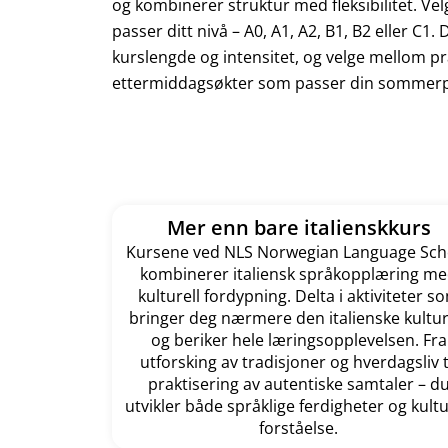
og kombinerer struktur med fleksibilitet. Vel
passer ditt nivå – A0, A1, A2, B1, B2 eller C1.
kurslengde og intensitet, og velge mellom pr
ettermiddagsøkter som passer din sommerp
Mer enn bare italienskkurs
Kursene ved NLS Norwegian Language Sch
kombinerer italiensk språkopplæring m
kulturell fordypning. Delta i aktiviteter s
bringer deg nærmere den italienske kultu
og beriker hele læringsopplevelsen. Fra
utforsking av tradisjoner og hverdagsliv t
praktisering av autentiske samtaler – d
utvikler både språklige ferdigheter og kultu
forståelse.