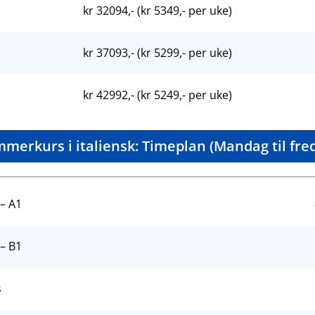
kr 32094,- (kr 5349,- per uke)
kr 37093,- (kr 5299,- per uke)
kr 42992,- (kr 5249,- per uke)
merkurs i italiensk: Timeplan (Mandag til fre
 – A1
 – B1
s