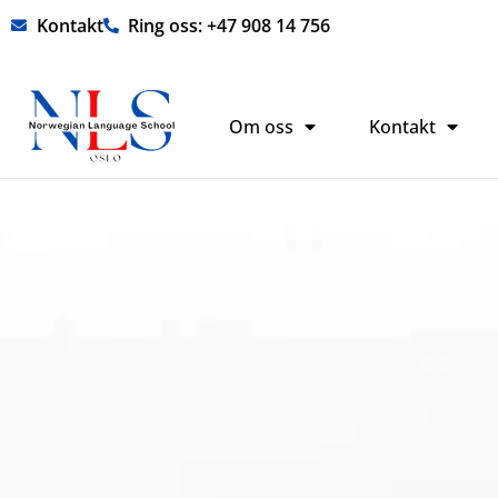
Hopp
Kontakt
Ring oss: +47 908 14 756
rett
til
innholdet
Om oss
Kontakt