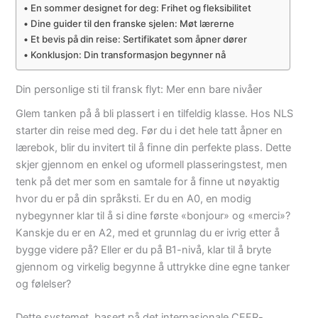
En sommer designet for deg: Frihet og fleksibilitet
Dine guider til den franske sjelen: Møt lærerne
Et bevis på din reise: Sertifikatet som åpner dører
Konklusjon: Din transformasjon begynner nå
Din personlige sti til fransk flyt: Mer enn bare nivåer
Glem tanken på å bli plassert i en tilfeldig klasse. Hos NLS
starter din reise med deg. Før du i det hele tatt åpner en
lærebok, blir du invitert til å finne din perfekte plass. Dette
skjer gjennom en enkel og uformell plasseringstest, men
tenk på det mer som en samtale for å finne ut nøyaktig
hvor du er på din språksti. Er du en A0, en modig
nybegynner klar til å si dine første «bonjour» og «merci»?
Kanskje du er en A2, med et grunnlag du er ivrig etter å
bygge videre på? Eller er du på B1-nivå, klar til å bryte
gjennom og virkelig begynne å uttrykke dine egne tanker
og følelser?
Dette systemet, basert på det internasjonale CEFR-