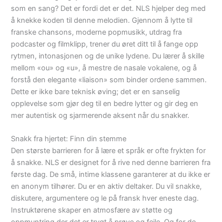
som en sang? Det er fordi det er det. NLS hjelper deg med
å knekke koden til denne melodien. Gjennom å lytte til
franske chansons, moderne popmusikk, utdrag fra
podcaster og filmklipp, trener du øret ditt til å fange opp
rytmen, intonasjonen og de unike lydene. Du lærer å skille
mellom «ou» og «u», å mestre de nasale vokalene, og å
forstå den elegante «liaison» som binder ordene sammen.
Dette er ikke bare teknisk øving; det er en sanselig
opplevelse som gjør deg til en bedre lytter og gir deg en
mer autentisk og sjarmerende aksent når du snakker.
Snakk fra hjertet: Finn din stemme
Den største barrieren for å lære et språk er ofte frykten for
å snakke. NLS er designet for å rive ned denne barrieren fra
første dag. De små, intime klassene garanterer at du ikke er
en anonym tilhører. Du er en aktiv deltaker. Du vil snakke,
diskutere, argumentere og le på fransk hver eneste dag.
Instruktørene skaper en atmosfære av støtte og