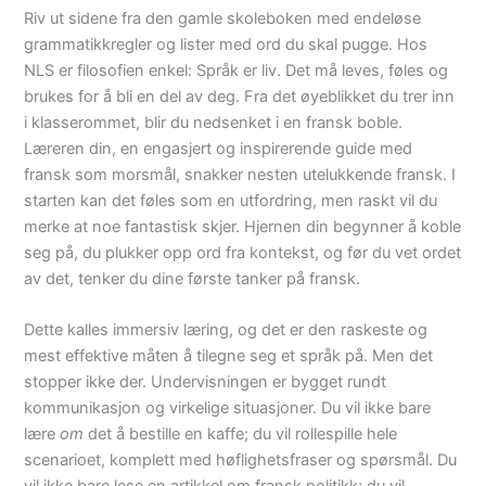
Riv ut sidene fra den gamle skoleboken med endeløse
grammatikkregler og lister med ord du skal pugge. Hos
NLS er filosofien enkel: Språk er liv. Det må leves, føles og
brukes for å bli en del av deg. Fra det øyeblikket du trer inn
i klasserommet, blir du nedsenket i en fransk boble.
Læreren din, en engasjert og inspirerende guide med
fransk som morsmål, snakker nesten utelukkende fransk. I
starten kan det føles som en utfordring, men raskt vil du
merke at noe fantastisk skjer. Hjernen din begynner å koble
seg på, du plukker opp ord fra kontekst, og før du vet ordet
av det, tenker du dine første tanker på fransk.
Dette kalles immersiv læring, og det er den raskeste og
mest effektive måten å tilegne seg et språk på. Men det
stopper ikke der. Undervisningen er bygget rundt
kommunikasjon og virkelige situasjoner. Du vil ikke bare
lære
om
det å bestille en kaffe; du vil rollespille hele
scenarioet, komplett med høflighetsfraser og spørsmål. Du