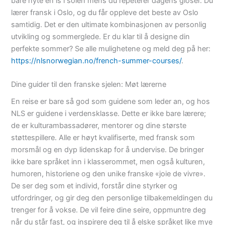
bare nyte en is i solen mens du repeterer dagens gloser. Du
lærer fransk i Oslo, og du får oppleve det beste av Oslo
samtidig. Det er den ultimate kombinasjonen av personlig
utvikling og sommerglede. Er du klar til å designe din
perfekte sommer? Se alle mulighetene og meld deg på her:
https://nlsnorwegian.no/french-summer-courses/
.
Dine guider til den franske sjelen: Møt lærerne
En reise er bare så god som guidene som leder an, og hos
NLS er guidene i verdensklasse. Dette er ikke bare lærere;
de er kulturambassadører, mentorer og dine største
støttespillere. Alle er høyt kvalifiserte, med fransk som
morsmål og en dyp lidenskap for å undervise. De bringer
ikke bare språket inn i klasserommet, men også kulturen,
humoren, historiene og den unike franske «joie de vivre».
De ser deg som et individ, forstår dine styrker og
utfordringer, og gir deg den personlige tilbakemeldingen du
trenger for å vokse. De vil feire dine seire, oppmuntre deg
når du står fast, og inspirere deg til å elske språket like mye