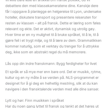
vil ikke bare lese en artikkel om fransk politikk; du vil
debattere den med klassekameratene dine. Kanskje dere
får i oppgave å planlegge en helgereise til Lyon, undersøke
hoteller, diskutere transport og presentere reiseruten for
resten av klassen – alt på fransk. Dette er læring som føles
relevant og ekte. Det er aktivt, dynamisk og utrolig gøy.
Hver time er en ny mulighet til å bruke språket, til å le, til å
gjøre feil i et trygt miljø, og til å lære av dem. Grammatikken
kommer naturlig, som et verktøy du trenger for å uttrykke
deg, ikke som en abstrakt regel du må memorere.
Lås opp din indre franskmann: Bygg ferdigheter for livet
Et språk er så mye mer enn bare ord. Det er musikk, rytme,
kultur og en ny måte å se verden på. NLS-programmet er
designet for å gi deg en helhetlig mestring, slik at du kan
navigere i den fransktalende verden med alle dine sanser.
Lytt og hør: Finn musikken i språket
Har du noen gang lyttet til fransk og tenkt at det høres ut