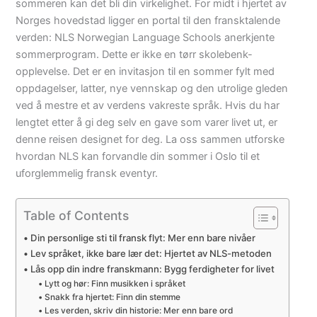
sommeren kan det bli din virkelighet. For midt i hjertet av
Norges hovedstad ligger en portal til den fransktalende
verden: NLS Norwegian Language Schools anerkjente
sommerprogram. Dette er ikke en tørr skolebenk-
opplevelse. Det er en invitasjon til en sommer fylt med
oppdagelser, latter, nye vennskap og den utrolige gleden
ved å mestre et av verdens vakreste språk. Hvis du har
lengtet etter å gi deg selv en gave som varer livet ut, er
denne reisen designet for deg. La oss sammen utforske
hvordan NLS kan forvandle din sommer i Oslo til et
uforglemmelig fransk eventyr.
Table of Contents
Din personlige sti til fransk flyt: Mer enn bare nivåer
Lev språket, ikke bare lær det: Hjertet av NLS-metoden
Lås opp din indre franskmann: Bygg ferdigheter for livet
Lytt og hør: Finn musikken i språket
Snakk fra hjertet: Finn din stemme
Les verden, skriv din historie: Mer enn bare ord