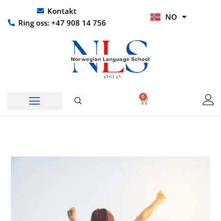
Hopp
UR
Kontakt
NO
rett
HI
Ring oss: +47 908 14 756
til
innholdet
0
Handlekurv