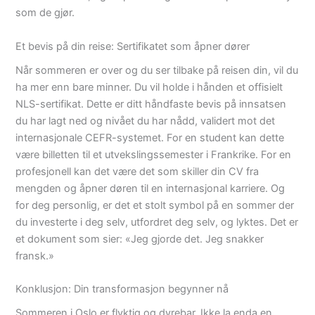
som de gjør.
Et bevis på din reise: Sertifikatet som åpner dører
Når sommeren er over og du ser tilbake på reisen din, vil du
ha mer enn bare minner. Du vil holde i hånden et offisielt
NLS-sertifikat. Dette er ditt håndfaste bevis på innsatsen
du har lagt ned og nivået du har nådd, validert mot det
internasjonale CEFR-systemet. For en student kan dette
være billetten til et utvekslingssemester i Frankrike. For en
profesjonell kan det være det som skiller din CV fra
mengden og åpner døren til en internasjonal karriere. Og
for deg personlig, er det et stolt symbol på en sommer der
du investerte i deg selv, utfordret deg selv, og lyktes. Det er
et dokument som sier: «Jeg gjorde det. Jeg snakker
fransk.»
Konklusjon: Din transformasjon begynner nå
Sommeren i Oslo er flyktig og dyrebar. Ikke la enda en