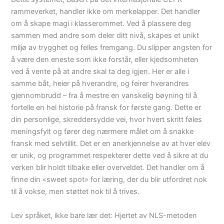
rammeverket, handler ikke om merkelapper. Det handler
om å skape magi i klasserommet. Ved å plassere deg
sammen med andre som deler ditt nivå, skapes et unikt
miljø av trygghet og felles fremgang. Du slipper angsten for
å være den eneste som ikke forstår, eller kjedsomheten
ved å vente på at andre skal ta deg igjen. Her er alle i
samme båt, heier på hverandre, og feirer hverandres
gjennombrudd – fra å mestre en vanskelig bøyning til å
fortelle en hel historie på fransk for første gang. Dette er
din personlige, skreddersydde vei, hvor hvert skritt føles
meningsfylt og fører deg nærmere målet om å snakke
fransk med selvtillit. Det er en anerkjennelse av at hver elev
er unik, og programmet respekterer dette ved å sikre at du
verken blir holdt tilbake eller overveldet. Det handler om å
finne din «sweet spot» for læring, der du blir utfordret nok
til å vokse, men støttet nok til å trives.
Lev språket, ikke bare lær det: Hjertet av NLS-metoden