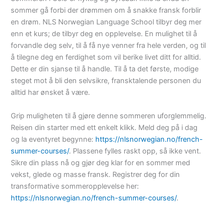
sommer gå forbi der drømmen om å snakke fransk forblir
en drøm. NLS Norwegian Language School tilbyr deg mer
enn et kurs; de tilbyr deg en opplevelse. En mulighet til å
forvandle deg selv, til å få nye venner fra hele verden, og til
å tilegne deg en ferdighet som vil berike livet ditt for alltid.
Dette er din sjanse til å handle. Til å ta det første, modige
steget mot å bli den selvsikre, fransktalende personen du
alltid har ønsket å være.
Grip muligheten til å gjøre denne sommeren uforglemmelig.
Reisen din starter med ett enkelt klikk. Meld deg på i dag
og la eventyret begynne:
https://nlsnorwegian.no/french-
summer-courses/
. Plassene fylles raskt opp, så ikke vent.
Sikre din plass nå og gjør deg klar for en sommer med
vekst, glede og masse fransk. Registrer deg for din
transformative sommeropplevelse her:
https://nlsnorwegian.no/french-summer-courses/
.