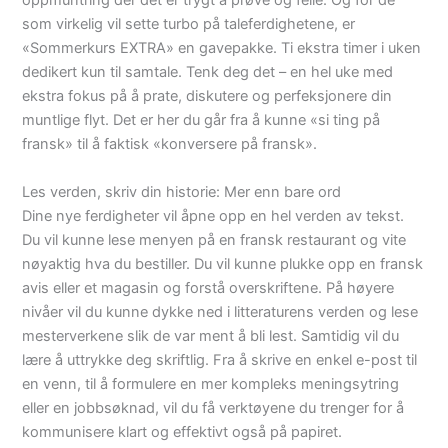
oppmuntring der det er trygt å prøve og feile. Og for de
som virkelig vil sette turbo på taleferdighetene, er
«Sommerkurs EXTRA» en gavepakke. Ti ekstra timer i uken
dedikert kun til samtale. Tenk deg det – en hel uke med
ekstra fokus på å prate, diskutere og perfeksjonere din
muntlige flyt. Det er her du går fra å kunne «si ting på
fransk» til å faktisk «konversere på fransk».
Les verden, skriv din historie: Mer enn bare ord
Dine nye ferdigheter vil åpne opp en hel verden av tekst.
Du vil kunne lese menyen på en fransk restaurant og vite
nøyaktig hva du bestiller. Du vil kunne plukke opp en fransk
avis eller et magasin og forstå overskriftene. På høyere
nivåer vil du kunne dykke ned i litteraturens verden og lese
mesterverkene slik de var ment å bli lest. Samtidig vil du
lære å uttrykke deg skriftlig. Fra å skrive en enkel e-post til
en venn, til å formulere en mer kompleks meningsytring
eller en jobbsøknad, vil du få verktøyene du trenger for å
kommunisere klart og effektivt også på papiret.