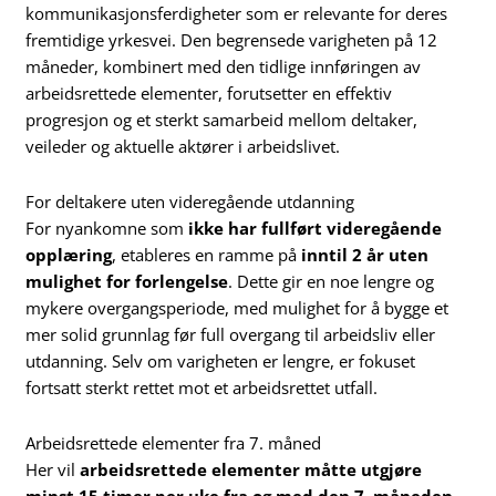
kommunikasjonsferdigheter som er relevante for deres
fremtidige yrkesvei. Den begrensede varigheten på 12
måneder, kombinert med den tidlige innføringen av
arbeidsrettede elementer, forutsetter en effektiv
progresjon og et sterkt samarbeid mellom deltaker,
veileder og aktuelle aktører i arbeidslivet.
For deltakere uten videregående utdanning
For nyankomne som
ikke har fullført videregående
opplæring
, etableres en ramme på
inntil 2 år uten
mulighet for forlengelse
. Dette gir en noe lengre og
mykere overgangsperiode, med mulighet for å bygge et
mer solid grunnlag før full overgang til arbeidsliv eller
utdanning. Selv om varigheten er lengre, er fokuset
fortsatt sterkt rettet mot et arbeidsrettet utfall.
Arbeidsrettede elementer fra 7. måned
Her vil
arbeidsrettede elementer måtte utgjøre
minst 15 timer per uke fra og med den 7. måneden