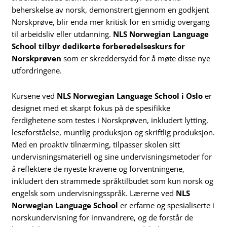
beherskelse av norsk, demonstrert gjennom en godkjent
Norskprøve, blir enda mer kritisk for en smidig overgang
til arbeidsliv eller utdanning.
NLS Norwegian Language
School tilbyr dedikerte forberedelseskurs for
Norskprøven
som er skreddersydd for å møte disse nye
utfordringene.
Kursene ved
NLS Norwegian Language School i Oslo
er
designet med et skarpt fokus på de spesifikke
ferdighetene som testes i Norskprøven, inkludert lytting,
leseforståelse, muntlig produksjon og skriftlig produksjon.
Med en proaktiv tilnærming, tilpasser skolen sitt
undervisningsmateriell og sine undervisningsmetoder for
å reflektere de nyeste kravene og forventningene,
inkludert den strammede språktilbudet som kun norsk og
engelsk som undervisningsspråk. Lærerne ved
NLS
Norwegian Language School
er erfarne og spesialiserte i
norskundervisning for innvandrere, og de forstår de