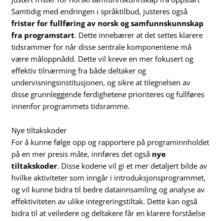
Samtidig med endringen i språktilbud, justeres også
frister for fullføring av norsk og samfunnskunnskap
fra programstart
. Dette innebærer at det settes klarere
tidsrammer for når disse sentrale komponentene må
være måloppnådd. Dette vil kreve en mer fokusert og
effektiv tilnærming fra både deltaker og
undervisningsinstitusjonen, og sikre at tilegnelsen av
disse grunnleggende ferdighetene prioriteres og fullføres
innenfor programmets tidsramme.
Nye tiltakskoder
For å kunne følge opp og rapportere på programinnholdet
på en mer presis måte, innføres det også
nye
tiltakskoder
. Disse kodene vil gi et mer detaljert bilde av
hvilke aktiviteter som inngår i introduksjonsprogrammet,
og vil kunne bidra til bedre datainnsamling og analyse av
effektiviteten av ulike integreringstiltak. Dette kan også
bidra til at veiledere og deltakere får en klarere forståelse