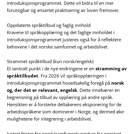
introduksjonsprogrammet. Dette vil bidra til en mer
forutsigbar og ensartet praktisering av loven fremover.
Oppdaterte språktilbud og faglig innhold
Kravene til språkopplæring og det faglige innholdet i
introduksjonsprogrammet justeres også for å reflektere
behovene i det norske samfunnet og arbeidslivet.
Strammet språktilbud (kun norsk/engelsk)
Et sentralt punkt i de nye endringene er en
stramming av
språktilbudet
. Fra 2026 vil språkopplæringen i
introduksjonsprogrammet hovedsakelig foregå på
norsk
og, der det er relevant, engelsk
. Dette innebærer en
begrensning på tilbud av opplæring på andre språk.
Hensikten er å forsterke deltakerens eksponering for de
arbeidsspråkene som dominerer i Norge, og dermed øke
mulighetene for integrering i arbeidslivet.
Justert frister for norsk/samfunnskunnskap fra oppstart