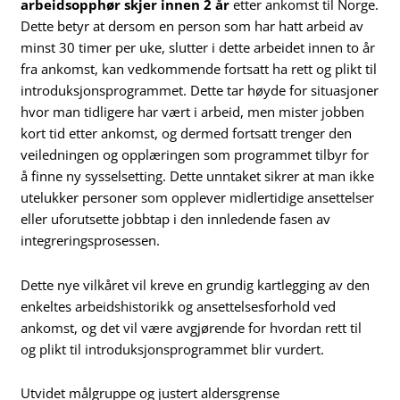
arbeidsopphør skjer innen 2 år
etter ankomst til Norge.
Dette betyr at dersom en person som har hatt arbeid av
minst 30 timer per uke, slutter i dette arbeidet innen to år
fra ankomst, kan vedkommende fortsatt ha rett og plikt til
introduksjonsprogrammet. Dette tar høyde for situasjoner
hvor man tidligere har vært i arbeid, men mister jobben
kort tid etter ankomst, og dermed fortsatt trenger den
veiledningen og opplæringen som programmet tilbyr for
å finne ny sysselsetting. Dette unntaket sikrer at man ikke
utelukker personer som opplever midlertidige ansettelser
eller uforutsette jobbtap i den innledende fasen av
integreringsprosessen.
Dette nye vilkåret vil kreve en grundig kartlegging av den
enkeltes arbeidshistorikk og ansettelsesforhold ved
ankomst, og det vil være avgjørende for hvordan rett til
og plikt til introduksjonsprogrammet blir vurdert.
Utvidet målgruppe og justert aldersgrense