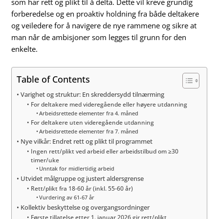
som har rett og plikt til å delta. Dette vil kreve grundig
forberedelse og en proaktiv holdning fra både deltakere
og veiledere for å navigere de nye rammene og sikre at
man når de ambisjoner som legges til grunn for den
enkelte.
Table of Contents
Varighet og struktur: En skreddersydd tilnærming
For deltakere med videregående eller høyere utdanning
Arbeidsrettede elementer fra 4. måned
For deltakere uten videregående utdanning
Arbeidsrettede elementer fra 7. måned
Nye vilkår: Endret rett og plikt til programmet
Ingen rett/plikt ved arbeid eller arbeidstilbud om ≥30
timer/uke
Unntak for midlertidig arbeid
Utvidet målgruppe og justert aldersgrense
Rett/plikt fra 18-60 år (inkl. 55-60 år)
Vurdering av 61-67 år
Kollektiv beskyttelse og overgangsordninger
Første tillatelse etter 1. januar 2026 gir rett/plikt