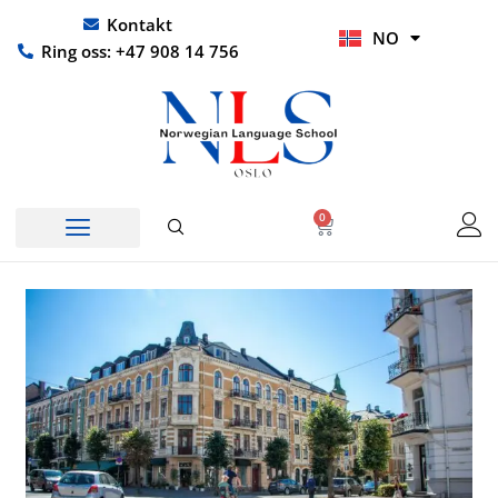
Hopp
UR
Kontakt
NO
rett
HI
Ring oss: +47 908 14 756
til
innholdet
0
Handlekurv