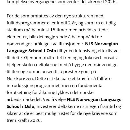
komplekse overgangene som venter deltakerne i 2026.
For de som omfattes av den nye strukturen med
fulltidsprogrammer eller inntil 2 år, og som fra et tidlig
stadium må ha minst 15 timer med arbeidsrettede
elementer, blir det avgjørende å ha oppnådd de
nødvendige språklige kvalifikasjonene.
NLS Norwegian
Language School i Oslo
tilbyr en intensiv og effektiv vei
til dette. Gjennom målrettet trening og fokusert innsats,
hjelper skolen deltakerne med å bygge den nødvendige
tilliten og kompetansen til å prestere godt på
Norskprøven. Dette er ikke bare et krav for å fullføre
introduksjonsprogrammet, men en fundamental
forutsetning for å kunne lykkes i det norske
arbeidsmarkedet. Ved å velge
NLS Norwegian Language
School i Oslo
, investerer deltakerne i sin egen framtid og
sikrer at de er best mulig rustet for de nye kravene som
trer i kraft i 2026.