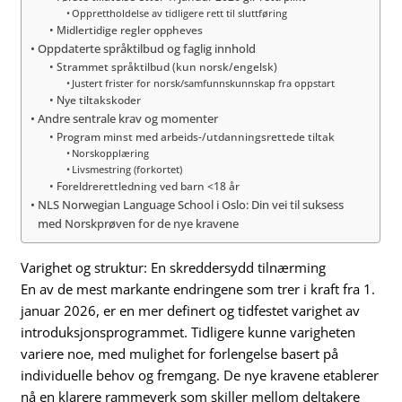
Opprettholdelse av tidligere rett til sluttføring
Midlertidige regler oppheves
Oppdaterte språktilbud og faglig innhold
Strammet språktilbud (kun norsk/engelsk)
Justert frister for norsk/samfunnskunnskap fra oppstart
Nye tiltakskoder
Andre sentrale krav og momenter
Program minst med arbeids-/utdanningsrettede tiltak
Norskopplæring
Livsmestring (forkortet)
Foreldrerettledning ved barn <18 år
NLS Norwegian Language School i Oslo: Din vei til suksess
med Norskprøven for de nye kravene
Varighet og struktur: En skreddersydd tilnærming
En av de mest markante endringene som trer i kraft fra 1.
januar 2026, er en mer definert og tidfestet varighet av
introduksjonsprogrammet. Tidligere kunne varigheten
variere noe, med mulighet for forlengelse basert på
individuelle behov og fremgang. De nye kravene etablerer
nå en klarere rammeverk som skiller mellom deltakere