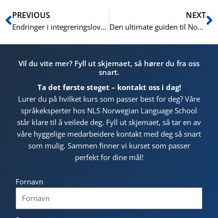
Prev
N
PREVIOUS
NEXT
Endringer i integreringsloven 2026: Hva betyr dette for din norskopplæring?
Den ultimate guiden til Norskprøven i 2026: Regler, datoer og nytt system
Vil du vite mer? Fyll ut skjemaet, så hører du fra oss
snart.
Ta det første steget – kontakt oss i dag!
Lurer du på hvilket kurs som passer best for deg? Våre
språkeksperter hos NLS Norwegian Language School
står klare til å veilede deg. Fyll ut skjemaet, så tar en av
våre hyggelige medarbeidere kontakt med deg så snart
som mulig. Sammen finner vi kurset som passer
perfekt for dine mål!
Fornavn