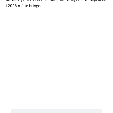
i 2026 måtte bringe.
Sikre fremtiden
din i Norge.
Registrer deg
for
Norskprøven-
forberedelse
hos NLS
Norwegian
Language
School
Søk
Søk