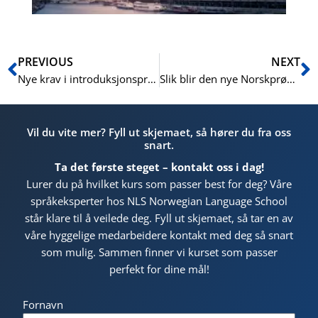
Prev
N
PREVIOUS
NEXT
Nye krav i introduksjonsprogrammet 2026: Slik påvirkes ditt sluttmål
Slik blir den nye Norskprøven: Overgangen til det nye testsystemet
Vil du vite mer? Fyll ut skjemaet, så hører du fra oss
snart.
Ta det første steget – kontakt oss i dag!
Lurer du på hvilket kurs som passer best for deg? Våre
språkeksperter hos NLS Norwegian Language School
står klare til å veilede deg. Fyll ut skjemaet, så tar en av
våre hyggelige medarbeidere kontakt med deg så snart
som mulig. Sammen finner vi kurset som passer
perfekt for dine mål!
Fornavn