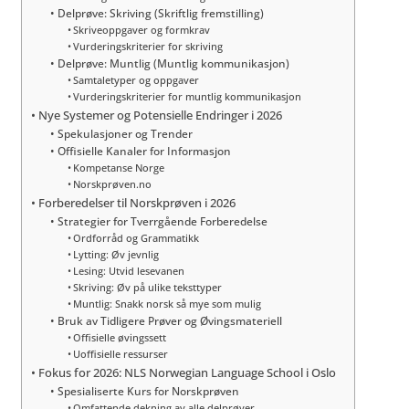
Delprøve: Skriving (Skriftlig fremstilling)
Skriveoppgaver og formkrav
Vurderingskriterier for skriving
Delprøve: Muntlig (Muntlig kommunikasjon)
Samtaletyper og oppgaver
Vurderingskriterier for muntlig kommunikasjon
Nye Systemer og Potensielle Endringer i 2026
Spekulasjoner og Trender
Offisielle Kanaler for Informasjon
Kompetanse Norge
Norskprøven.no
Forberedelser til Norskprøven i 2026
Strategier for Tverrgående Forberedelse
Ordforråd og Grammatikk
Lytting: Øv jevnlig
Lesing: Utvid lesevanen
Skriving: Øv på ulike teksttyper
Muntlig: Snakk norsk så mye som mulig
Bruk av Tidligere Prøver og Øvingsmateriell
Offisielle øvingssett
Uoffisielle ressurser
Fokus for 2026: NLS Norwegian Language School i Oslo
Spesialiserte Kurs for Norskprøven
Omfattende dekning av alle delprøver