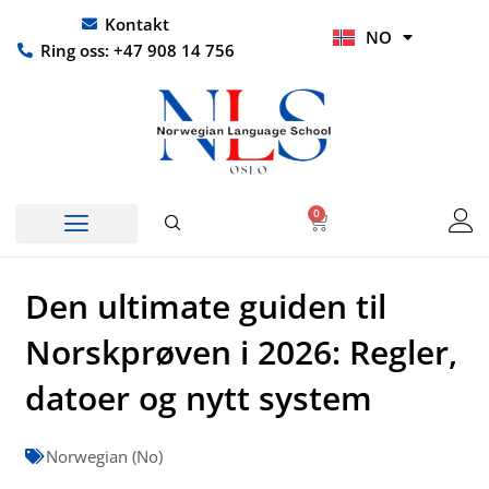
Hopp
UR
Kontakt
NO
rett
HI
Ring oss: +47 908 14 756
til
innholdet
0
Handlekurv
Den ultimate guiden til
Norskprøven i 2026: Regler,
datoer og nytt system
Norwegian (No)