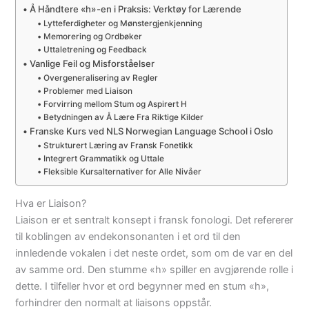
Å Håndtere «h»-en i Praksis: Verktøy for Lærende
Lytteferdigheter og Mønstergjenkjenning
Memorering og Ordbøker
Uttaletrening og Feedback
Vanlige Feil og Misforståelser
Overgeneralisering av Regler
Problemer med Liaison
Forvirring mellom Stum og Aspirert H
Betydningen av Å Lære Fra Riktige Kilder
Franske Kurs ved NLS Norwegian Language School i Oslo
Strukturert Læring av Fransk Fonetikk
Integrert Grammatikk og Uttale
Fleksible Kursalternativer for Alle Nivåer
Hva er Liaison?
Liaison er et sentralt konsept i fransk fonologi. Det refererer
til koblingen av endekonsonanten i et ord til den
innledende vokalen i det neste ordet, som om de var en del
av samme ord. Den stumme «h» spiller en avgjørende rolle i
dette. I tilfeller hvor et ord begynner med en stum «h»,
forhindrer den normalt at liaisons oppstår.