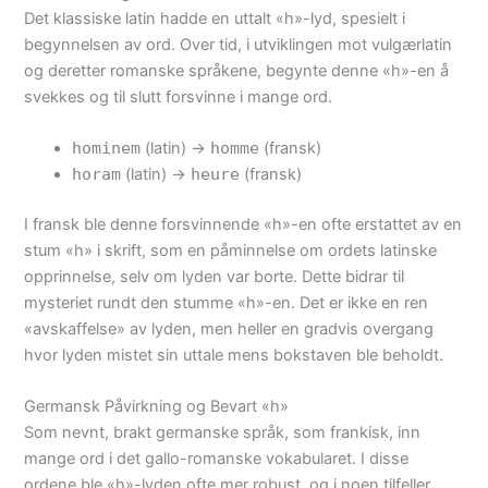
Det klassiske latin hadde en uttalt «h»-lyd, spesielt i
begynnelsen av ord. Over tid, i utviklingen mot vulgærlatin
og deretter romanske språkene, begynte denne «h»-en å
svekkes og til slutt forsvinne i mange ord.
hominem
(latin) ->
homme
(fransk)
horam
(latin) ->
heure
(fransk)
I fransk ble denne forsvinnende «h»-en ofte erstattet av en
stum «h» i skrift, som en påminnelse om ordets latinske
opprinnelse, selv om lyden var borte. Dette bidrar til
mysteriet rundt den stumme «h»-en. Det er ikke en ren
«avskaffelse» av lyden, men heller en gradvis overgang
hvor lyden mistet sin uttale mens bokstaven ble beholdt.
Germansk Påvirkning og Bevart «h»
Som nevnt, brakt germanske språk, som frankisk, inn
mange ord i det gallo-romanske vokabularet. I disse
ordene ble «h»-lyden ofte mer robust, og i noen tilfeller