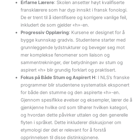
Erfarne Lærere
: Skolen ansetter høyt kvalifiserte
fransklærere som har dyp innsikt i fransk fonologi.
De er trent til å identifisere og korrigere vanlige feil,
inkludert de som gjelder «h»-en.
Progressiv Opplæring
: Kursene er designet for å
bygge kunnskap gradvis. Studentene starter med
grunnleggende lydstrukturer og beveger seg mot
mer komplekse fenomener som liaison og
sammentrekninger, der betydningen av stum og
aspirert «h» blir grundig forklart og praktisert.
Fokus på Både Stum og Aspirert H
: I NLS’s franske
programmer blir studentene systematisk eksponert
for både den stumme og den aspirerte «h»-en.
Gjennom spesifikke øvelser og eksempler, lærer de å
gjenkjenne hvilke ord som tilhører hvilken kategori,
og hvordan dette påvirker uttalen og den generelle
flyten i språket. Dette inkluderer diskusjoner om
etymologi der det er relevant for å forstå
opprinnelsen til disse distinksjonene.