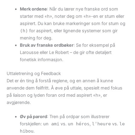
Merk ordene
: Når du lærer nye franske ord som
starter med «h», noter deg om «h»-en er stum eller
aspirert. Du kan bruke markeringer som
for stum og
(h)
for aspirert, eller lignende systemer som gir
mening for deg.
Bruk av franske ordbøker
: Se for eksempel på
Larousse eller Le Robert – de gir ofte detaljert
fonetisk informasjon.
Uttaletrening og Feedback
Det er én ting å forstå reglene, og en annen å kunne
anvende dem feilfritt. Å øve på uttale, spesielt med fokus
på liaison og lyden foran ord med aspirert «h», er
avgjørende.
Øv på parord
: Tren på ordpar som illustrerer
forskjellen:
un ami
vs.
un héros
,
l'heure
vs.
le
hibou
.