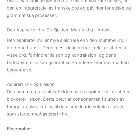
Disse eksemplene illustrerer at selv om «h» ikke uttales, er
den en integrert del av franske ord og påvirker fonetiske og
grammatiske prosesser.
Den Aspirerte «h»: En Sjelden, Men Viktig Unntak
Den aspirerte «h» er mye sjeldnere enn den stumme «h» i
moderne fransk. Dens mest definerende trekk er at den, i
visse ord, forhindrer liaison og kontraksjon, og dens
tilstedeværelse kan gi ordet en «hardere» eller mer markert
begynnelse.
Aspirert «h» og Liaison
Den primære praktiske effekten av en aspirert «h» er at den
blokkerer liaison. Dette betyr at konsonanten i slutten av
forrige ord ikke kobles til den innledende vokalen i ordet
som starter med aspirert «h».
Eksempler: