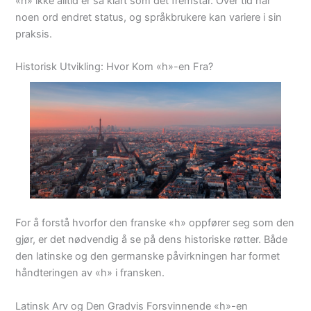
«h» ikke alltid er så klart som det fremstår. Over tid har
noen ord endret status, og språkbrukere kan variere i sin
praksis.
Historisk Utvikling: Hvor Kom «h»-en Fra?
For å forstå hvorfor den franske «h» oppfører seg som den
gjør, er det nødvendig å se på dens historiske røtter. Både
den latinske og den germanske påvirkningen har formet
håndteringen av «h» i fransken.
Latinsk Arv og Den Gradvis Forsvinnende «h»-en