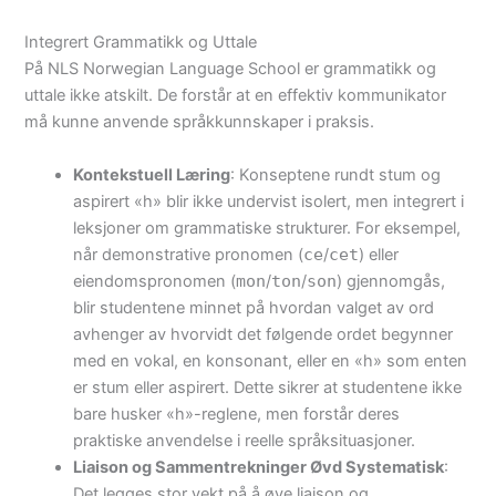
Integrert Grammatikk og Uttale
På NLS Norwegian Language School er grammatikk og
uttale ikke atskilt. De forstår at en effektiv kommunikator
må kunne anvende språkkunnskaper i praksis.
Kontekstuell Læring
: Konseptene rundt stum og
aspirert «h» blir ikke undervist isolert, men integrert i
leksjoner om grammatiske strukturer. For eksempel,
når demonstrative pronomen (
ce
/
cet
) eller
eiendomspronomen (
mon
/
ton
/
son
) gjennomgås,
blir studentene minnet på hvordan valget av ord
avhenger av hvorvidt det følgende ordet begynner
med en vokal, en konsonant, eller en «h» som enten
er stum eller aspirert. Dette sikrer at studentene ikke
bare husker «h»-reglene, men forstår deres
praktiske anvendelse i reelle språksituasjoner.
Liaison og Sammentrekninger Øvd Systematisk
:
Det legges stor vekt på å øve liaison og