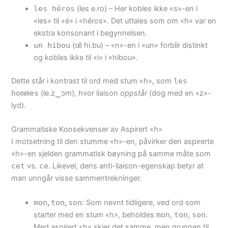
les héros
(les e.ro) – Her kobles ikke «s»-en i
«les» til «é» i «héros». Det uttales som om «h» var en
ekstra konsonant i begynnelsen.
un hibou
(œ̃ hi.bu) – «n»-en i «un» forblir distinkt
og kobles ikke til «i» i «hibou».
Dette står i kontrast til ord med stum «h», som
les
hommes
(le.z‿ɔm), hvor liaison
oppstår
(dog med en «z»-
lyd).
Grammatiske Konsekvenser av Aspirert «h»
I motsetning til den stumme «h»-en, påvirker den aspirerte
«h»-en sjelden grammatisk bøyning på samme måte som
cet
vs.
ce
. Likevel, dens anti-liaison-egenskap betyr at
man unngår visse sammentrekninger.
mon
,
ton
,
son
: Som nevnt tidligere, ved ord som
starter med en stum «h», beholdes
mon
,
ton
,
son
.
Med aspirert «h» skjer det samme, men grunnen til