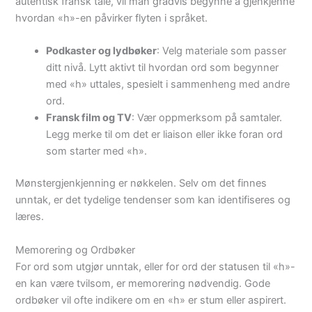
autentisk fransk tale, vil man gradvis begynne å gjenkjenne
hvordan «h»-en påvirker flyten i språket.
Podkaster og lydbøker
: Velg materiale som passer
ditt nivå. Lytt aktivt til hvordan ord som begynner
med «h» uttales, spesielt i sammenheng med andre
ord.
Fransk film og TV
: Vær oppmerksom på samtaler.
Legg merke til om det er liaison eller ikke foran ord
som starter med «h».
Mønstergjenkjenning er nøkkelen. Selv om det finnes
unntak, er det tydelige tendenser som kan identifiseres og
læres.
Memorering og Ordbøker
For ord som utgjør unntak, eller for ord der statusen til «h»-
en kan være tvilsom, er memorering nødvendig. Gode
ordbøker vil ofte indikere om en «h» er stum eller aspirert.