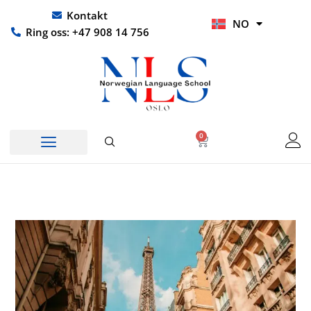
Hopp
UR
Kontakt
NO
rett
HI
Ring oss: +47 908 14 756
til
innholdet
0
Handlekurv