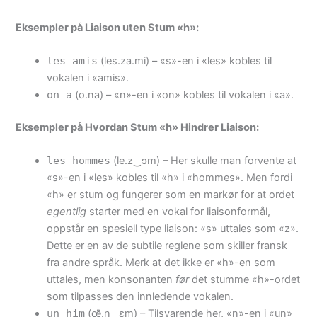
Eksempler på Liaison uten Stum «h»:
les amis
(les.za.mi) – «s»-en i «les» kobles til
vokalen i «amis».
on a
(o.na) – «n»-en i «on» kobles til vokalen i «a».
Eksempler på Hvordan Stum «h» Hindrer Liaison:
les hommes
(le.z‿ɔm) – Her skulle man forvente at
«s»-en i «les» kobles til «h» i «hommes». Men fordi
«h» er stum og fungerer som en markør for at ordet
egentlig
starter med en vokal for liaisonformål,
oppstår en spesiell type liaison: «s» uttales som «z».
Dette er en av de subtile reglene som skiller fransk
fra andre språk. Merk at det ikke er «h»-en som
uttales, men konsonanten
før
det stumme «h»-ordet
som tilpasses den innledende vokalen.
un him
(œ̃.n‿ɛm) – Tilsvarende her, «n»-en i «un»