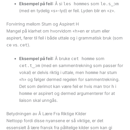
Eksempel på feil
: Å si
les hommes
som
le.s‿ɔm
(med en tydelig «s»-lyd) er feil. Lyden blir en «z».
Forvirring mellom Stum og Aspirert H
Mangel på klarhet om hvorvidom «h»en er stum eller
aspirert, fører til feil i både uttale og i grammatisk bruk (som
ce
vs.
cet
).
Eksempel på feil
: Å bruke
cet homme
som
cet.t‿ɔm
(med en sammentrekning som passer for
vokal) er delvis riktig i uttale, men
homme
har stum
«h» og følger dermed regelen for sammentrekning.
Det som derimot kan være feil er hvis man tror
h
i
homme
er aspirert og dermed argumenterer for at
liaison skal unngås.
Betydningen av Å Lære Fra Riktige Kilder
Nettopp fordi disse nyansene er så viktige, er det
essensielt å lære fransk fra pålitelige kilder som kan gi