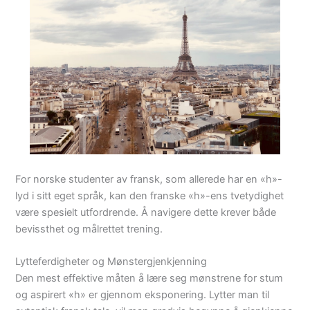
For norske studenter av fransk, som allerede har en «h»-
lyd i sitt eget språk, kan den franske «h»-ens tvetydighet
være spesielt utfordrende. Å navigere dette krever både
bevissthet og målrettet trening.
Lytteferdigheter og Mønstergjenkjenning
Den mest effektive måten å lære seg mønstrene for stum
og aspirert «h» er gjennom eksponering. Lytter man til