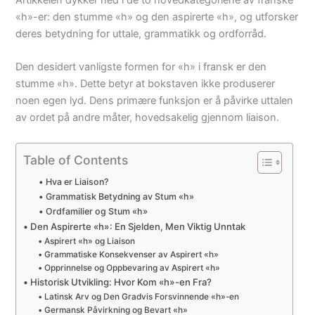
Artikkelen dykker ned i de to hovedkategoriene av franske
«h»-er: den stumme «h» og den aspirerte «h», og utforsker
deres betydning for uttale, grammatikk og ordforråd.
Den desidert vanligste formen for «h» i fransk er den
stumme «h». Dette betyr at bokstaven ikke produserer
noen egen lyd. Dens primære funksjon er å påvirke uttalen
av ordet på andre måter, hovedsakelig gjennom liaison.
Table of Contents
Hva er Liaison?
Grammatisk Betydning av Stum «h»
Ordfamilier og Stum «h»
Den Aspirerte «h»: En Sjelden, Men Viktig Unntak
Aspirert «h» og Liaison
Grammatiske Konsekvenser av Aspirert «h»
Opprinnelse og Oppbevaring av Aspirert «h»
Historisk Utvikling: Hvor Kom «h»-en Fra?
Latinsk Arv og Den Gradvis Forsvinnende «h»-en
Germansk Påvirkning og Bevart «h»