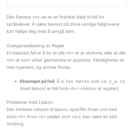
Den franske «h»-en er en fruktbar kilde til feil for
språkelever. Å være bevisst på disse vanlige fallgruvene
kan hjelpe deg med å unngå dem.
Overgeneralisering av Regler
En klassisk feil er å tro at alle «h»-er er stumme, eller at alle
«h»-er som virker germanske er aspirerte. Virkeligheten er
mer nyansert, og unntak finnes.
Eksempel på feil
: Å si
les héros
som
le.z‿e.ro
(med liaison) er feil fordi «h» i «héros» er aspirert.
Problemer med Liaison
Den intrikate naturen til liaison, spesifikt foran ord med
stum «h» (hvor «s» uttales som «z»), kan være en stor
hindring.