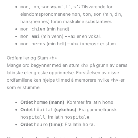
mon
,
ton
,
son
vs.
m'
,
t'
,
s'
: Tilsvarende for
eiendomspronomenene
mon
,
ton
,
son
(min, din,
hans/hennes) foran maskuline substantiver.
mon chien
(min hund)
mon ami
(min venn) – «a» er en vokal.
mon heros
(min helt) – «h» i «heros» er stum.
Ordfamilier og Stum «h»
Mange ord begynner med en stum «h» på grunn av deres
latinske eller greske opprinnelse. Forståelsen av disse
ordfamiliene kan hjelpe til med å memorere hvilke «h»-er
som er stumme.
Ordet
homme
(mann)
: Kommer fra latin
homo
.
Ordet
hôpital
(sykehus)
: Fra gammelfransk
hospitall
, fra latin
hospitale
.
Ordet
heure
(time)
: Fra latin
hora
.