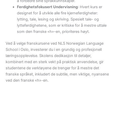
å forbedre sine språkkunnskaper.
Ferdighetsfokusert Undervisning
: Hvert kurs er
designet for å utvikle alle fire kjerneferdigheter:
lytting, tale, lesing og skriving. Spesielt tale- og
lytteferdighetene, som er kritiske for å mestre uttale
som den franske «h»-en, prioriteres høyt.
Ved å velge franskursene ved NLS Norwegian Language
School i Oslo, investerer du i en grundig og profesjonell
læringsopplevelse. Skolens dedikasjon til detaljer,
kombinert med en sterk vekt på praktisk anvendelse, gir
studentene de verktøyene de trenger for å mestre det
franske språket, inkludert de subtile, men viktige, nyansene
ved den franske «h»-en.
Meld deg på
franskkurs hos
NLS i Oslo i dag!