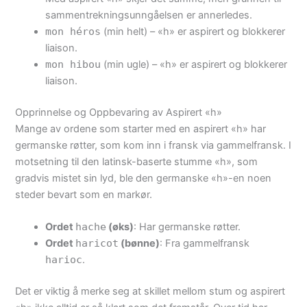
sammentrekningsunngåelsen er annerledes.
mon héros
(min helt) – «h» er aspirert og blokkerer
liaison.
mon hibou
(min ugle) – «h» er aspirert og blokkerer
liaison.
Opprinnelse og Oppbevaring av Aspirert «h»
Mange av ordene som starter med en aspirert «h» har
germanske røtter, som kom inn i fransk via gammelfransk. I
motsetning til den latinsk-baserte stumme «h», som
gradvis mistet sin lyd, ble den germanske «h»-en noen
steder bevart som en markør.
Ordet
hache
(øks)
: Har germanske røtter.
Ordet
haricot
(bønne)
: Fra gammelfransk
harioc
.
Det er viktig å merke seg at skillet mellom stum og aspirert