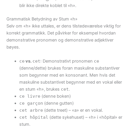
blir ikke direkte koblet til «h».
Grammatisk Betydning av Stum «h»
Selv om «h» ikke uttales, er dens tilstedeværelse viktig for
korrekt grammatikk. Det påvirker for eksempel hvordan
demonstrative pronomen og demonstrative adjektiver
bøyes.
ce
vs.
cet
: Demonstrativt pronomen
ce
(denne/dette) brukes foran maskuline substantiver
som begynner med en konsonant. Men hvis det
maskuline substantivet begynner med en vokal eller
en stum «h», brukes
cet
.
ce livre
(denne boken)
ce garçon
(denne gutten)
cet arbre
(dette treet) – «a» er en vokal.
cet hôpital
(dette sykehuset) – «h» i «hôpital» er
stum.