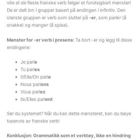
vite at de fleste franske verb følger et forutsigbart mønster!
De er delt inn i grupper basert på endingen i infinitiv. Den
største gruppen er verb som slutter på
-er
, som
parler
(å
snakke) og
manger
(å spise).
Mønster for -er verb i presens:
Ta bort -er og legg til disse
endingene:
Je parl
e
Tu parl
es
Il/Elle/On parl
e
Nous parl
ons
Vous parl
ez
Ils/Elles parl
ent
Ser du systemet? Når du kan dette mønsteret, kan du bøye
tusenvis av franske verb!
Konklusjon: Grammatikk som et verktøy, ikke en hindring