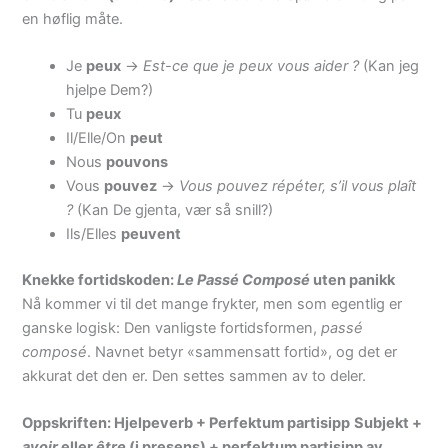
en høflig måte.
Je
peux
->
Est-ce que je peux vous aider ?
(Kan jeg
hjelpe Dem?)
Tu
peux
Il/Elle/On
peut
Nous
pouvons
Vous
pouvez
->
Vous pouvez répéter, s’il vous plaît
?
(Kan De gjenta, vær så snill?)
Ils/Elles
peuvent
Knekke fortidskoden:
Le Passé Composé
uten panikk
Nå kommer vi til det mange frykter, men som egentlig er
ganske logisk: Den vanligste fortidsformen,
passé
composé
. Navnet betyr «sammensatt fortid», og det er
akkurat det den er. Den settes sammen av to deler.
Oppskriften: Hjelpeverb + Perfektum partisipp
Subjekt +
avoir
eller
être
(i presens) + perfektum partisipp av