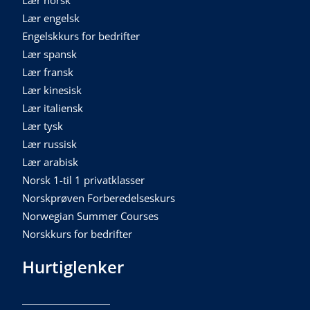
Lær norsk
Lær engelsk
Engelskkurs for bedrifter
Lær spansk
Lær fransk
Lær kinesisk
Lær italiensk
Lær tysk
Lær russisk
Lær arabisk
Norsk 1-til 1 privatklasser
Norskprøven Forberedelseskurs
Norwegian Summer Courses
Norskkurs for bedrifter
Hurtiglenker