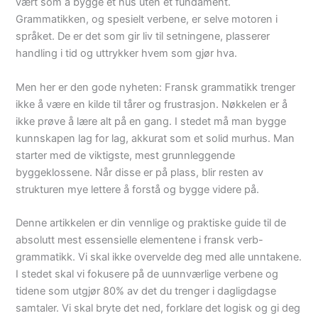
vært som å bygge et hus uten et fundament.
Grammatikken, og spesielt verbene, er selve motoren i
språket. De er det som gir liv til setningene, plasserer
handling i tid og uttrykker hvem som gjør hva.
Men her er den gode nyheten: Fransk grammatikk trenger
ikke å være en kilde til tårer og frustrasjon. Nøkkelen er å
ikke prøve å lære alt på en gang. I stedet må man bygge
kunnskapen lag for lag, akkurat som et solid murhus. Man
starter med de viktigste, mest grunnleggende
byggeklossene. Når disse er på plass, blir resten av
strukturen mye lettere å forstå og bygge videre på.
Denne artikkelen er din vennlige og praktiske guide til de
absolutt mest essensielle elementene i fransk verb-
grammatikk. Vi skal ikke overvelde deg med alle unntakene.
I stedet skal vi fokusere på de uunnværlige verbene og
tidene som utgjør 80% av det du trenger i dagligdagse
samtaler. Vi skal bryte det ned, forklare det logisk og gi deg