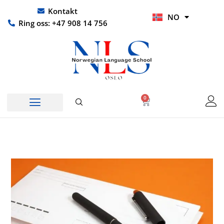
Hopp
UR
Kontakt
NO
rett
HI
Ring oss: +47 908 14 756
til
innholdet
0
Handlekurv