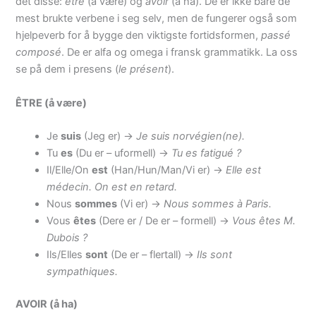
det disse:
être
(å være) og
avoir
(å ha). De er ikke bare de
mest brukte verbene i seg selv, men de fungerer også som
hjelpeverb for å bygge den viktigste fortidsformen,
passé
composé
. De er alfa og omega i fransk grammatikk. La oss
se på dem i presens (
le présent
).
ÊTRE (å være)
Je
suis
(Jeg er) ->
Je suis norvégien(ne).
Tu
es
(Du er – uformell) ->
Tu es fatigué ?
Il/Elle/On
est
(Han/Hun/Man/Vi er) ->
Elle est
médecin. On est en retard.
Nous
sommes
(Vi er) ->
Nous sommes à Paris.
Vous
êtes
(Dere er / De er – formell) ->
Vous êtes M.
Dubois ?
Ils/Elles
sont
(De er – flertall) ->
Ils sont
sympathiques.
AVOIR (å ha)