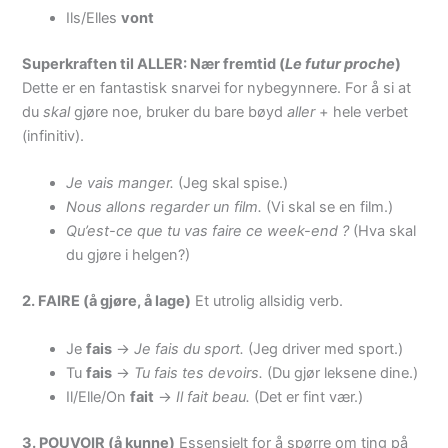
Ils/Elles
vont
Superkraften til ALLER: Nær fremtid (
Le futur proche
)
Dette er en fantastisk snarvei for nybegynnere. For å si at
du
skal
gjøre noe, bruker du bare bøyd
aller
+ hele verbet
(infinitiv).
Je vais manger.
(Jeg skal spise.)
Nous allons regarder un film.
(Vi skal se en film.)
Qu’est-ce que tu vas faire ce week-end ?
(Hva skal
du gjøre i helgen?)
2. FAIRE (å gjøre, å lage)
Et utrolig allsidig verb.
Je
fais
->
Je fais du sport.
(Jeg driver med sport.)
Tu
fais
->
Tu fais tes devoirs.
(Du gjør leksene dine.)
Il/Elle/On
fait
->
Il fait beau.
(Det er fint vær.)
3. POUVOIR (å kunne)
Essensielt for å spørre om ting på