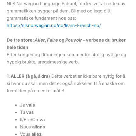
NLS Norwegian Language School, fordi vi vet at resten av
grammatikken bygger på dem. Bli med og legg ditt
grammatiske fundament hos oss:
https://nlsnorwegian.no/no/learn-French-no/
.
De tre store:
Aller
,
Faire
og
Pouvoir
– verbene du bruker
hele tiden
Etter kongen og dronningen kommer tre utrolig nyttige og
hyppig brukte, uregelmessige verb.
1. ALLER (å gå, å dra)
Dette verbet er ikke bare nyttig for å
si hvor du skal, men det er også nøkkelen til å snakke om
fremtiden på en enkel måte!
Je
vais
Tu
vas
Il/Elle/On
va
Nous
allons
Vous
allez