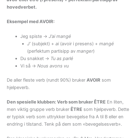
hovedverbet.
Eksempel med AVOIR:
Jeg spiste ->
J’ai mangé
J’
(subjekt) +
ai
(avoir i presens) +
mangé
(perfektum partisipp av
manger
)
Du snakket ->
Tu as parlé
Vi så ->
Nous avons vu
De aller fleste verb (rundt 90%) bruker
AVOIR
som
hjelpeverb.
Den spesielle klubben: Verb som bruker ÊTRE
En liten,
men viktig gruppe verb bruker
ÊTRE
som hjelpeverb. Dette
er typisk verb som uttrykker bevegelse fra A til B eller en
endring i tilstand. Tenk på dem som «bevegelsesverb».