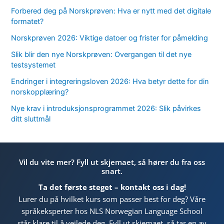
Forbered deg på Norskprøven: Hva er nytt med det digitale
formatet?
Norskprøven 2026: Viktige datoer og frister for påmelding
Slik blir den nye Norskprøven: Overgangen til det nye
testsystemet
Endringer i integreringsloven 2026: Hva betyr dette for din
norskopplæring?
Nye krav i introduksjonsprogrammet 2026: Slik påvirkes
ditt sluttmål
Vil du vite mer? Fyll ut skjemaet, så hører du fra oss
snart.
Ta det første steget – kontakt oss i dag!
Lurer du på hvilket kurs som passer best for deg? Våre
språkeksperter hos NLS Norwegian Language School
står klare til å veilede deg. Fyll ut skjemaet, så tar en av