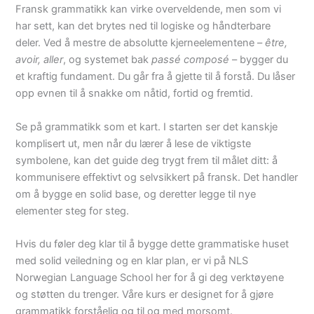
Fransk grammatikk kan virke overveldende, men som vi
har sett, kan det brytes ned til logiske og håndterbare
deler. Ved å mestre de absolutte kjerneelementene –
être,
avoir, aller
, og systemet bak
passé composé
– bygger du
et kraftig fundament. Du går fra å gjette til å forstå. Du låser
opp evnen til å snakke om nåtid, fortid og fremtid.
Se på grammatikk som et kart. I starten ser det kanskje
komplisert ut, men når du lærer å lese de viktigste
symbolene, kan det guide deg trygt frem til målet ditt: å
kommunisere effektivt og selvsikkert på fransk. Det handler
om å bygge en solid base, og deretter legge til nye
elementer steg for steg.
Hvis du føler deg klar til å bygge dette grammatiske huset
med solid veiledning og en klar plan, er vi på NLS
Norwegian Language School her for å gi deg verktøyene
og støtten du trenger. Våre kurs er designet for å gjøre
grammatikk forståelig og til og med morsomt.