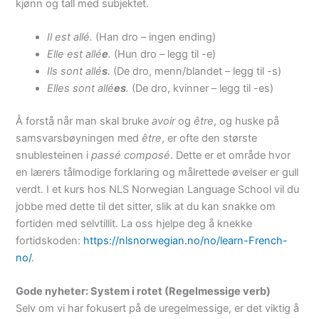
kjønn og tall med subjektet.
Il est allé.
(Han dro – ingen ending)
Elle est allé
e
.
(Hun dro – legg til -e)
Ils sont allé
s
.
(De dro, menn/blandet – legg til -s)
Elles sont allé
es
.
(De dro, kvinner – legg til -es)
Å forstå når man skal bruke
avoir
og
être
, og huske på
samsvarsbøyningen med
être
, er ofte den største
snublesteinen i
passé composé
. Dette er et område hvor
en lærers tålmodige forklaring og målrettede øvelser er gull
verdt. I et kurs hos NLS Norwegian Language School vil du
jobbe med dette til det sitter, slik at du kan snakke om
fortiden med selvtillit. La oss hjelpe deg å knekke
fortidskoden:
https://nlsnorwegian.no/no/learn-French-
no/
.
Gode nyheter: System i rotet (Regelmessige verb)
Selv om vi har fokusert på de uregelmessige, er det viktig å