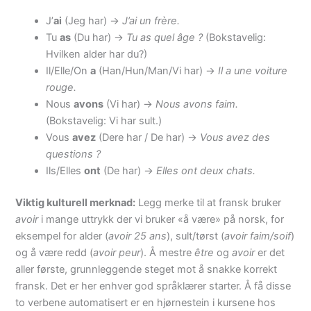
J’
ai
(Jeg har) ->
J’ai un frère.
Tu
as
(Du har) ->
Tu as quel âge ?
(Bokstavelig:
Hvilken alder har du?)
Il/Elle/On
a
(Han/Hun/Man/Vi har) ->
Il a une voiture
rouge.
Nous
avons
(Vi har) ->
Nous avons faim.
(Bokstavelig: Vi har sult.)
Vous
avez
(Dere har / De har) ->
Vous avez des
questions ?
Ils/Elles
ont
(De har) ->
Elles ont deux chats.
Viktig kulturell merknad:
Legg merke til at fransk bruker
avoir
i mange uttrykk der vi bruker «å være» på norsk, for
eksempel for alder (
avoir 25 ans
), sult/tørst (
avoir faim/soif
)
og å være redd (
avoir peur
). Å mestre
être
og
avoir
er det
aller første, grunnleggende steget mot å snakke korrekt
fransk. Det er her enhver god språklærer starter. Å få disse
to verbene automatisert er en hjørnestein i kursene hos