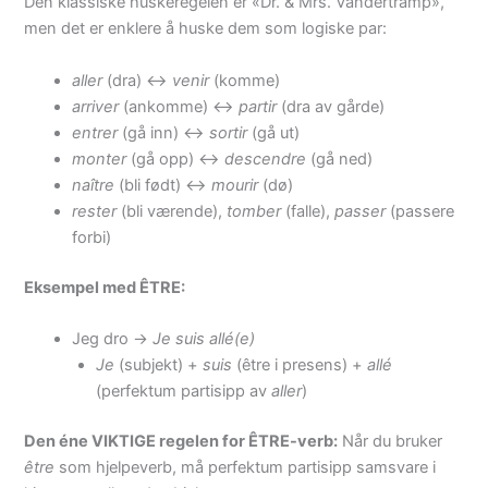
Den klassiske huskeregelen er «Dr. & Mrs. Vandertramp»,
men det er enklere å huske dem som logiske par:
aller
(dra) <->
venir
(komme)
arriver
(ankomme) <->
partir
(dra av gårde)
entrer
(gå inn) <->
sortir
(gå ut)
monter
(gå opp) <->
descendre
(gå ned)
naître
(bli født) <->
mourir
(dø)
rester
(bli værende),
tomber
(falle),
passer
(passere
forbi)
Eksempel med ÊTRE:
Jeg dro ->
Je suis allé(e)
Je
(subjekt) +
suis
(être i presens) +
allé
(perfektum partisipp av
aller
)
Den éne VIKTIGE regelen for ÊTRE-verb:
Når du bruker
être
som hjelpeverb, må perfektum partisipp samsvare i