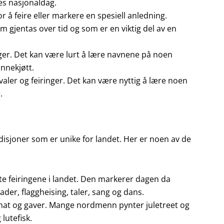
ges nasjonaldag.
or å feire eller markere en spesiell anledning.
om gjentas over tid og som er en viktig del av en
inger. Det kan være lurt å lære navnene på noen
innekjøtt.
ivaler og feiringer. Det kan være nyttig å lære noen
.
disjoner som er unike for landet. Her er noen av de
te feiringene i landet. Den markerer dagen da
ader, flaggheising, taler, sang og dans.
ie, mat og gaver. Mange nordmenn pynter juletreet og
lutefisk.