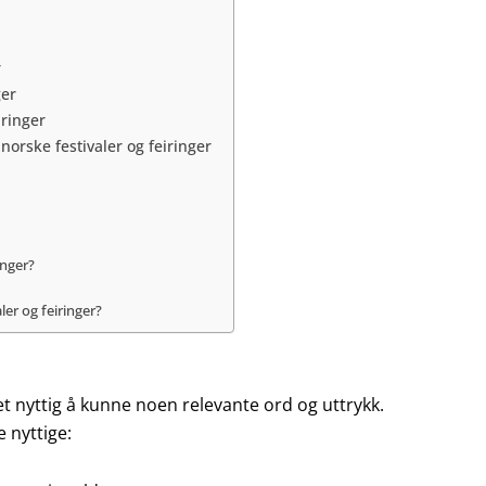
r
ger
iringer
rske festivaler og feiringer
inger?
er og feiringer?
det nyttig å kunne noen relevante ord og uttrykk.
 nyttige: