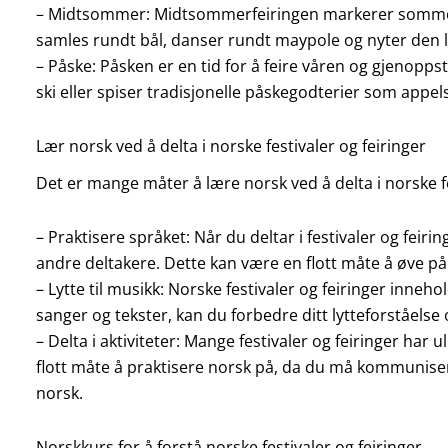
– Midtsommer: Midtsommerfeiringen markerer sommersol
samles rundt bål, danser rundt maypole og nyter den l
– Påske: Påsken er en tid for å feire våren og gjenop
ski eller spiser tradisjonelle påskegodterier som appels
Lær norsk ved å delta i norske festivaler og feiringer
Det er mange måter å lære norsk ved å delta i norske f
– Praktisere språket: Når du deltar i festivaler og feir
andre deltakere. Dette kan være en flott måte å øve 
– Lytte til musikk: Norske festivaler og feiringer inneh
sanger og tekster, kan du forbedre ditt lytteforståelse 
– Delta i aktiviteter: Mange festivaler og feiringer har
flott måte å praktisere norsk på, da du må kommunise
norsk.
Norskkurs for å forstå norske festivaler og feiringer