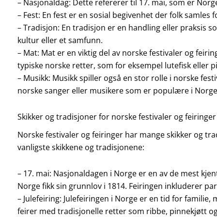
– Nasjonaldag: Dette refererer til 17. mai, som er Nor
– Fest: En fest er en sosial begivenhet der folk samles f
– Tradisjon: En tradisjon er en handling eller praksis s
kultur eller et samfunn.
– Mat: Mat er en viktig del av norske festivaler og feir
typiske norske retter, som for eksempel lutefisk eller p
– Musikk: Musikk spiller også en stor rolle i norske fest
norske sanger eller musikere som er populære i Norge
Skikker og tradisjoner for norske festivaler og feiringer
Norske festivaler og feiringer har mange skikker og tra
vanligste skikkene og tradisjonene:
– 17. mai: Nasjonaldagen i Norge er en av de mest kjen
Norge fikk sin grunnlov i 1814. Feiringen inkluderer par
– Julefeiring: Julefeiringen i Norge er en tid for famil
feirer med tradisjonelle retter som ribbe, pinnekjøtt og 