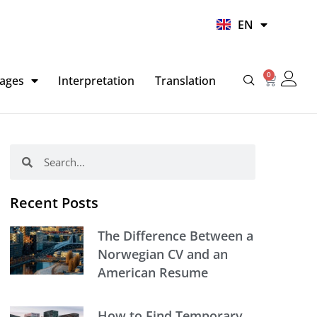
UR
EN
HI
0
Basket
ages
Interpretation
Translation
Search
Search
Recent Posts
The Difference Between a
Norwegian CV and an
American Resume
How to Find Temporary