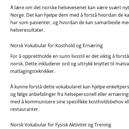
Å lære om det norske helsevesenet kan være svært nytt
Norge. Det kan hjelpe dem med å forstå hvordan de kan f
har som pasienter, og hvordan de kan samarbeide med
helseresultater.
Norsk Vokabular for Kosthold og Ernæring
For å opprettholde en sunn livsstil er det viktig å fors
norsk. Dette inkluderer ord og uttrykk knyttet til matva
matlagingsteknikker.
Å kunne forstå dette vokabularet kan hjelpe enkeltper
og følge anbefalinger fra helsepersonell eller ernærin
med å kommunisere sine spesifikke kostholdsbehov eller
restauranter.
Norsk Vokabular for Fysisk Aktivitet og Trening