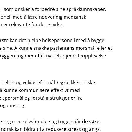
nell som ønsker å forbedre sine språkkunnskaper.
ersonell med å lære nødvendig medisinsk
er relevante for deres yrke.
rste kan det hjelpe helsepersonell med å bygge
e sine. Å kunne snakke pasientens morsmål eller et
tryggere og mer effektiv helsetjenesteopplevelse.
r helse- og velværeformål. Også ikke-norske
r å kunne kommunisere effektivt med
e spørsmål og forstå instruksjoner fra
g og omsorg.
e seg mer selvstendige og trygge når de søker
 norsk kan bidra til å redusere stress og angst