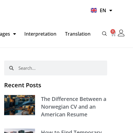
UR
EN
HI
0
Basket
ages
Interpretation
Translation
Search
Search
Recent Posts
The Difference Between a
Norwegian CV and an
American Resume
How to Find Temporary