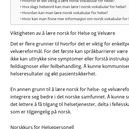
Hvorfor er det viktig å lære norsk vokabular for helse?
Hva slags helseord kan man lære i norsk vokabular for helse?
Hvordan kan man lære norsk vokabular for helse?
Hvor kan man finne mer informasjon om norsk vokabular for 
Viktigheten av å lære norsk for Helse og Velvære
Det er flere grunner til hvorfor det er viktig for enkel
velværeformål. For det første kan språkbarrierer være 
ikke kan uttrykke sine symptomer eller forstå instruksjo
feildiagnoser eller feilbehandling. Å kunne kommunisere
helseresultater og økt pasientsikkerhet.
En annen grunn til å lære norsk for helse- og velværef
integrere seg bedre i det norske samfunnet. Å kunne sna
det lettere å få tilgang til helsetjenester, delta i felle
som er tilgjengelig på norsk.
Norskkurs for Helsepersonell