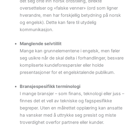
det seg ofte inn norsk ordstilling, direkte
oversettelser og «falske venner» (ord som ligner
hverandre, men har forskjellig betydning på norsk
og engelsk). Dette kan føre til utydelig
kommunikasjon.
Manglende selv­tillit
Mange kan grunnelementene i engelsk, men føler
seg usikre når de skal delta i forhandlinger, besvare
kompliserte kundeforespørsler eller holde
presentasjoner for et engelsktalende publikum.
Bransjespesifikk terminologi
I mange bransjer – som finans, teknologi eller juss –
finnes det et vell av tekniske og fagspesifikke
begreper. Uten en målrettet opplæring kan ansatte
ha vansker med å uttrykke seg presist og miste
troverdighet overfor partnere eller kunder.