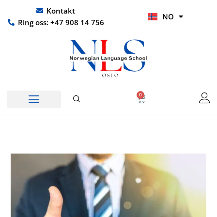
Hopp
UR
Kontakt
NO
rett
HI
Ring oss: +47 908 14 756
til
innholdet
0
Handlekurv