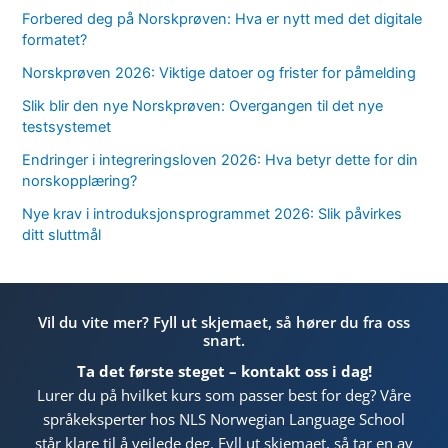
Forbered deg på Norskprøven: Hva er nytt med det digitale
formatet?
Norskprøven 2026: Viktige datoer og frister for påmelding
Slik blir den nye Norskprøven: Overgangen til det nye
testsystemet
Endringer i integreringsloven 2026: Hva betyr dette for din
norskopplæring?
Nye krav i introduksjonsprogrammet 2026: Slik påvirkes
ditt sluttmål
Vil du vite mer? Fyll ut skjemaet, så hører du fra oss
snart.
Ta det første steget – kontakt oss i dag!
Lurer du på hvilket kurs som passer best for deg? Våre
språkeksperter hos NLS Norwegian Language School
står klare til å veilede deg. Fyll ut skjemaet, så tar en av