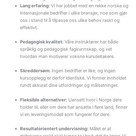
Lang erfaring:
Vi har jobbet med en rekke norske og
internasjonale bedrifter i ulike bransjer, noe som gjør
oss i stand til å tilpasse oss ulike behov raskt og
effektivt.
Pedagogisk kvalitet:
Våre instruktører har både
språklig og pedagogisk fagkunnskap, og vet
hvordan man motiverer voksne kursdeltakere.
Skreddersøm:
Ingen bedrifter er like, og ingen
kursopplegg er derfor identiske. Vi former innholdet
rundt akkurat dine utfordringer og målsetninger.
Fleksible alternativer:
Uansett hvor i Norge dere
holder til, eller om dere har ansatte i flere land, finner
vi en leveringsmodell som fungerer for dere.
Resultatorientert undervisning:
Målet er at
deltakerne raskt skal kunne ta i bruk det de lærer. Vi