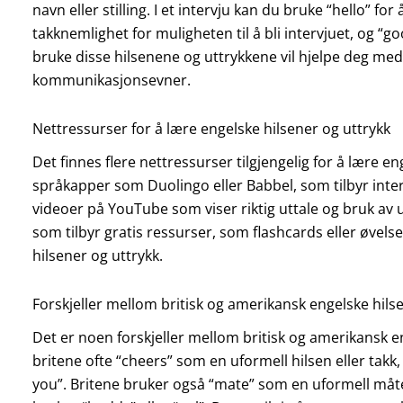
navn eller stilling. I et intervju kan du bruke “hello” for
takknemlighet for muligheten til å bli intervjuet, og “goo
bruke disse hilsenene og uttrykkene vil hjelpe deg med 
kommunikasjonsevner.
Nettressurser for å lære engelske hilsener og uttrykk
Det finnes flere nettressurser tilgjengelig for å lære e
språkapper som Duolingo eller Babbel, som tilbyr inter
videoer på YouTube som viser riktig uttale og bruk av u
som tilbyr gratis ressurser, som flashcards eller øvels
hilsener og uttrykk.
Forskjeller mellom britisk og amerikansk engelske hils
Det er noen forskjeller mellom britisk og amerikansk e
britene ofte “cheers” som en uformell hilsen eller tak
you”. Britene bruker også “mate” som en uformell måt