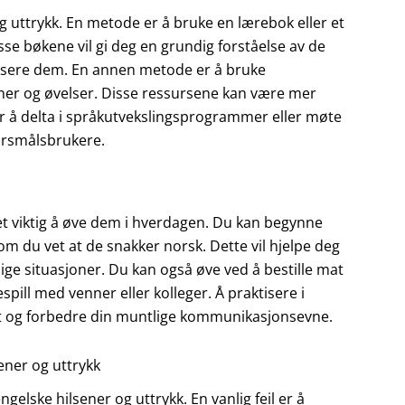
g uttrykk. En metode er å bruke en lærebok eller et
se bøkene vil gi deg en grundig forståelse av de
ktisere dem. En annen metode er å bruke
joner og øvelser. Disse ressursene kan være mer
er å delta i språkutvekslingsprogrammer eller møte
orsmålsbrukere.
det viktig å øve dem i hverdagen. Du kan begynne
om du vet at de snakker norsk. Dette vil hjelpe deg
ige situasjoner. Du kan også øve ved å bestille mat
espill med venner eller kolleger. Å praktisere i
illit og forbedre din muntlige kommunikasjonsevne.
ener og uttrykk
elske hilsener og uttrykk. En vanlig feil er å