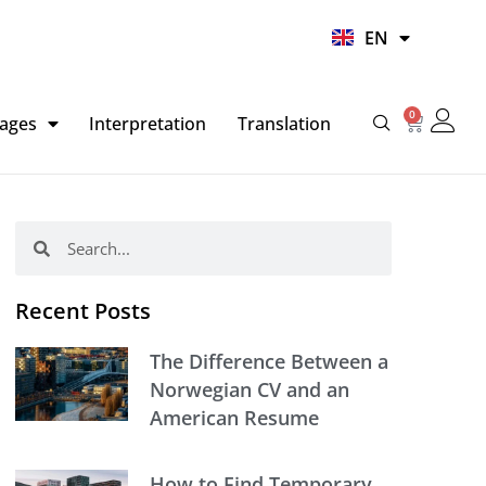
UR
EN
HI
0
Basket
ages
Interpretation
Translation
Search
Search
Recent Posts
The Difference Between a
Norwegian CV and an
American Resume
How to Find Temporary