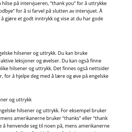
 å hilse på intervjueren, “thank you” for å uttrykke
dbye” for å si farvel på slutten av intervjuet. Å
å gjøre et godt inntrykk og vise at du har gode
ngelske hilsener og uttrykk. Du kan bruke
aktive leksjoner og øvelser. Du kan også finne
like hilsener og uttrykk. Det finnes også nettsider
er, for å hjelpe deg med å lære og øve på engelske
ener og uttrykk
ngelske hilsener og uttrykk. For eksempel bruker
k, mens amerikanerne bruker “thanks” eller “thank
e å henvende seg til noen på, mens amerikanerne