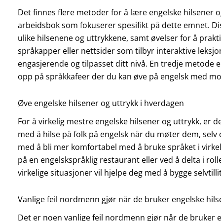
Det finnes flere metoder for å lære engelske hilsener o
arbeidsbok som fokuserer spesifikt på dette emnet. Dis
ulike hilsenene og uttrykkene, samt øvelser for å pra
språkapper eller nettsider som tilbyr interaktive leks
engasjerende og tilpasset ditt nivå. En tredje metode 
opp på språkkafeer der du kan øve på engelsk med m
Øve engelske hilsener og uttrykk i hverdagen
For å virkelig mestre engelske hilsener og uttrykk, er 
med å hilse på folk på engelsk når du møter dem, selv 
med å bli mer komfortabel med å bruke språket i virkel
på en engelskspråklig restaurant eller ved å delta i roll
virkelige situasjoner vil hjelpe deg med å bygge selvt
Vanlige feil nordmenn gjør når de bruker engelske hils
Det er noen vanlige feil nordmenn gjør når de bruker eng