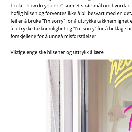
bruke “how do you do?” som et spørsmål om hvordan no
høflig hilsen og forventes ikke å bli besvart med en det
feil er å bruke “I’m sorry” for å uttrykke takknemlighet
å uttrykke takknemlighet og “I’m sorry” for å beklage 
forskjellene for å unngå misforståelser.
Viktige engelske hilsener og uttrykk å lære