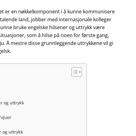
di det er en nøkkelkomponent i å kunne kommunisere
sktalende land, jobber med internasjonale kolleger
 kunne bruke engelske hilsener og uttrykk være
situasjoner, som å hilse på noen for første gang,
vju. Å mestre disse grunnleggende uttrykkene vil gi
elsk.
r og uttrykk
rvjuer
r og uttrykk