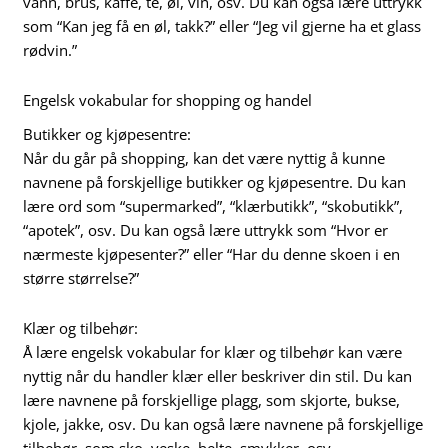
vann, brus, kaffe, te, øl, vin, osv. Du kan også lære uttrykk
som “Kan jeg få en øl, takk?” eller “Jeg vil gjerne ha et glass
rødvin.”
Engelsk vokabular for shopping og handel
Butikker og kjøpesentre:
Når du går på shopping, kan det være nyttig å kunne
navnene på forskjellige butikker og kjøpesentre. Du kan
lære ord som “supermarked”, “klærbutikk”, “skobutikk”,
“apotek”, osv. Du kan også lære uttrykk som “Hvor er
nærmeste kjøpesenter?” eller “Har du denne skoen i en
større størrelse?”
Klær og tilbehør:
Å lære engelsk vokabular for klær og tilbehør kan være
nyttig når du handler klær eller beskriver din stil. Du kan
lære navnene på forskjellige plagg, som skjorte, bukse,
kjole, jakke, osv. Du kan også lære navnene på forskjellige
tilbehør, som sko, veske, belte, smykker, osv.