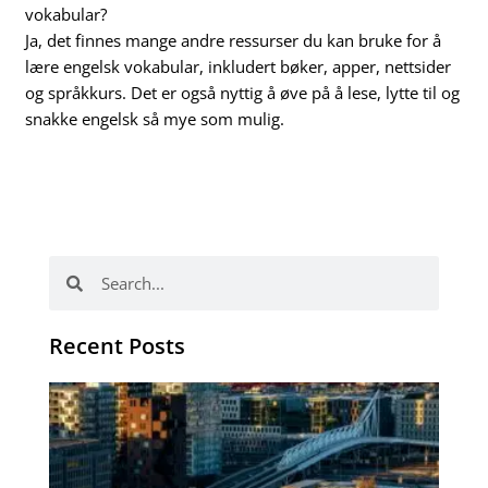
vokabular?
Ja, det finnes mange andre ressurser du kan bruke for å
lære engelsk vokabular, inkludert bøker, apper, nettsider
og språkkurs. Det er også nyttig å øve på å lese, lytte til og
snakke engelsk så mye som mulig.
Search
Search
Recent Posts
Th
Di
Be
No