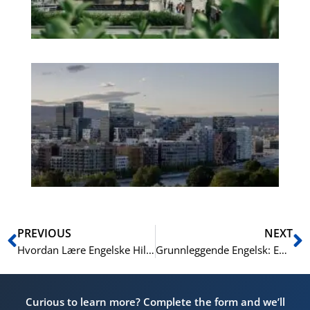
No
Es
No
Vo
for
He
Pr
Prev
N
PREVIOUS
NEXT
Hvordan Lære Engelske Hilsener og Uttrykk
Grunnleggende Engelsk: Enkel Grammatikk og Vokabular
Curious to learn more? Complete the form and we’ll