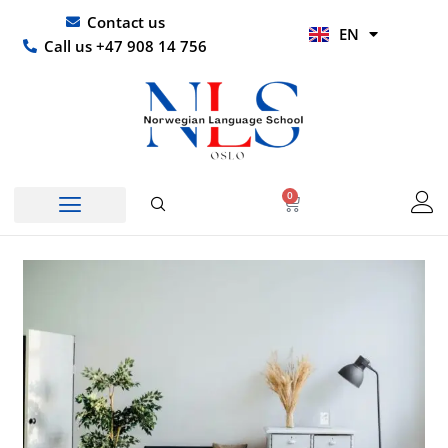
Skip
UR
Contact us
EN
to
HI
Call us +47 908 14 756
content
0
Basket