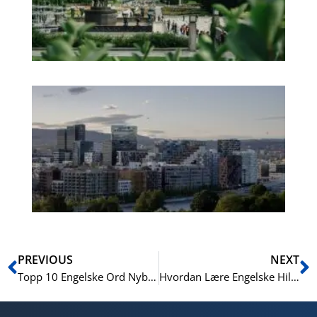
Pa
No
Es
No
Vo
for
He
Pr
Prev
N
PREVIOUS
NEXT
Topp 10 Engelske Ord Nybegynnere Må Lære
Hvordan Lære Engelske Hilsener og Uttrykk