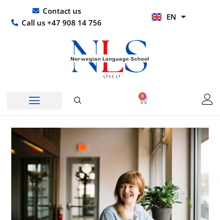
Skip
UR
Contact us
EN
to
HI
Call us +47 908 14 756
content
0
Basket