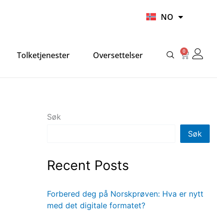
UR
NO
HI
0
Handlek
Tolketjenester
Oversettelser
Søk
Søk
Recent Posts
Forbered deg på Norskprøven: Hva er nytt
med det digitale formatet?