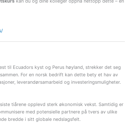
ftskurs
kan du og dine kolleger oppnå nettopp dette – en
s/
 vest til Ecuadors kyst og Perus høyland, strekker det seg
sammen. For en norsk bedrift kan dette bety et hav av
sjoner, leverandørsamarbeid og investeringsmuligheter.
siste tiårene opplevd sterk økonomisk vekst. Samtidig er
ommunisere med potensielle partnere på tvers av ulike
de bredde i sitt globale nedslagsfelt.