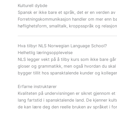
Kulturell dybde
Spansk er ikke bare et språk, det er en verden av k
Forretningskommunikasjon handler om mer enn bare
høflighetsform, smalltalk, kroppsspråk og relasjo
Hva tilbyr NLS Norwegian Language School?
Helhetlig læringsopplevelse
NLS legger vekt på å tilby kurs som ikke bare går
gloser og grammatikk, men også hvordan du skal t
bygger tillit hos spansktalende kunder og kolleger
Erfarne instruktører
Kvaliteten på undervisningen er sikret gjennom e
lang fartstid i spansktalende land. De kjenner kul
de kan lære deg den reelle bruken av språket i f