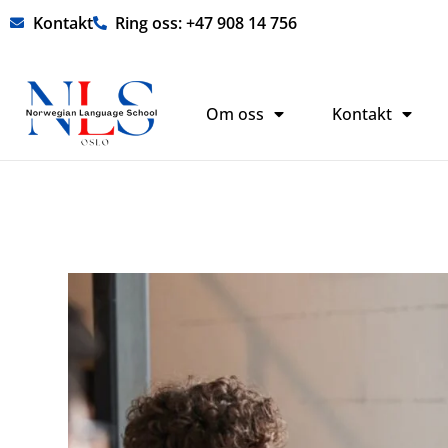
Hopp
Kontakt
Ring oss: +47 908 14 756
rett
til
innholdet
Om oss
Kontakt