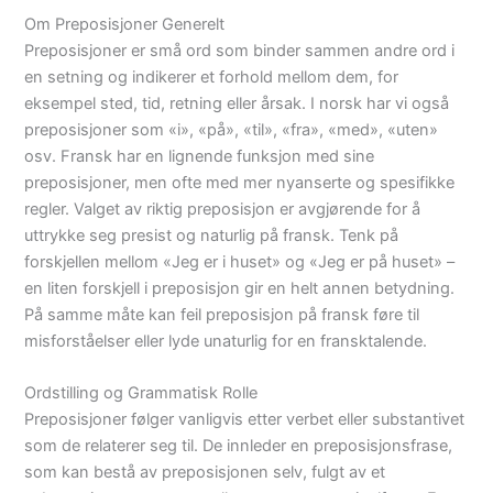
Om Preposisjoner Generelt
Preposisjoner er små ord som binder sammen andre ord i
en setning og indikerer et forhold mellom dem, for
eksempel sted, tid, retning eller årsak. I norsk har vi også
preposisjoner som «i», «på», «til», «fra», «med», «uten»
osv. Fransk har en lignende funksjon med sine
preposisjoner, men ofte med mer nyanserte og spesifikke
regler. Valget av riktig preposisjon er avgjørende for å
uttrykke seg presist og naturlig på fransk. Tenk på
forskjellen mellom «Jeg er i huset» og «Jeg er på huset» –
en liten forskjell i preposisjon gir en helt annen betydning.
På samme måte kan feil preposisjon på fransk føre til
misforståelser eller lyde unaturlig for en fransktalende.
Ordstilling og Grammatisk Rolle
Preposisjoner følger vanligvis etter verbet eller substantivet
som de relaterer seg til. De innleder en preposisjonsfrase,
som kan bestå av preposisjonen selv, fulgt av et