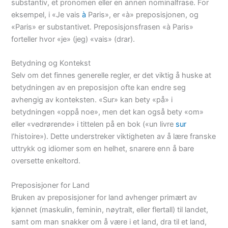
substantiv, et pronomen eller en annen nominalfrase. For
eksempel, i «Je vais
à
Paris», er «à» preposisjonen, og
«Paris» er substantivet. Preposisjonsfrasen «à Paris»
forteller hvor «je» (jeg) «vais» (drar).
Betydning og Kontekst
Selv om det finnes generelle regler, er det viktig å huske at
betydningen av en preposisjon ofte kan endre seg
avhengig av konteksten. «Sur» kan bety «på» i
betydningen «oppå noe», men det kan også bety «om»
eller «vedrørende» i tittelen på en bok («un livre
sur
l’histoire»). Dette understreker viktigheten av å lære franske
uttrykk og idiomer som en helhet, snarere enn å bare
oversette enkeltord.
Preposisjoner for Land
Bruken av preposisjoner for land avhenger primært av
kjønnet (maskulin, feminin, nøytralt, eller flertall) til landet,
samt om man snakker om å være i et land, dra til et land,