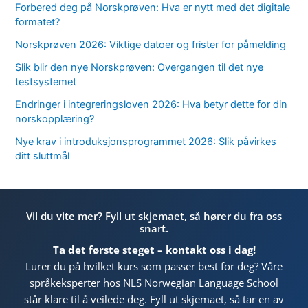
Forbered deg på Norskprøven: Hva er nytt med det digitale
formatet?
Norskprøven 2026: Viktige datoer og frister for påmelding
Slik blir den nye Norskprøven: Overgangen til det nye
testsystemet
Endringer i integreringsloven 2026: Hva betyr dette for din
norskopplæring?
Nye krav i introduksjonsprogrammet 2026: Slik påvirkes
ditt sluttmål
Vil du vite mer? Fyll ut skjemaet, så hører du fra oss
snart.
Ta det første steget – kontakt oss i dag!
Lurer du på hvilket kurs som passer best for deg? Våre
språkeksperter hos NLS Norwegian Language School
står klare til å veilede deg. Fyll ut skjemaet, så tar en av