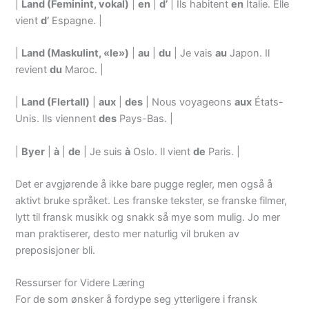
|
Land (Feminint, vokal)
|
en
|
d’
| Ils habitent
en
Italie. Elle
vient
d’
Espagne. |
|
Land (Maskulint, «le»)
|
au
|
du
| Je vais
au
Japon. Il
revient
du
Maroc. |
|
Land (Flertall)
|
aux
|
des
| Nous voyageons
aux
États-
Unis. Ils viennent
des
Pays-Bas. |
|
Byer
|
à
|
de
| Je suis
à
Oslo. Il vient
de
Paris. |
Det er avgjørende å ikke bare pugge regler, men også å
aktivt bruke språket. Les franske tekster, se franske filmer,
lytt til fransk musikk og snakk så mye som mulig. Jo mer
man praktiserer, desto mer naturlig vil bruken av
preposisjoner bli.
Ressurser for Videre Læring
For de som ønsker å fordype seg ytterligere i fransk