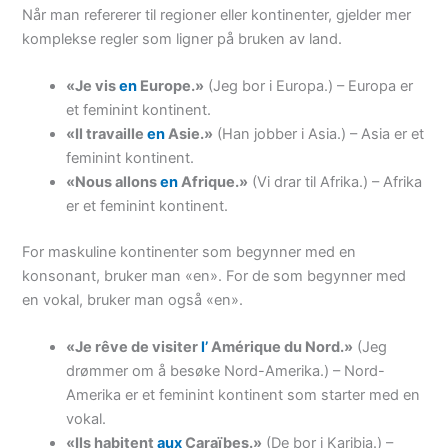
Når man refererer til regioner eller kontinenter, gjelder mer
komplekse regler som ligner på bruken av land.
«Je vis
en
Europe.»
(Jeg bor i Europa.) – Europa er
et feminint kontinent.
«Il travaille
en
Asie.»
(Han jobber i Asia.) – Asia er et
feminint kontinent.
«Nous allons
en
Afrique.»
(Vi drar til Afrika.) – Afrika
er et feminint kontinent.
For maskuline kontinenter som begynner med en
konsonant, bruker man «en». For de som begynner med
en vokal, bruker man også «en».
«Je rêve de visiter
l’
Amérique du Nord.»
(Jeg
drømmer om å besøke Nord-Amerika.) – Nord-
Amerika er et feminint kontinent som starter med en
vokal.
«Ils habitent
aux
Caraïbes.»
(De bor i Karibia.) –