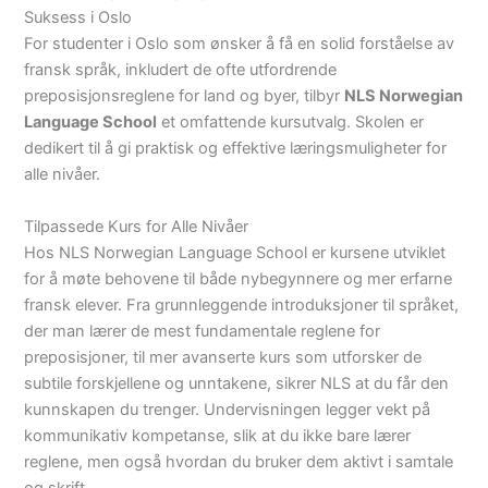
Suksess i Oslo
For studenter i Oslo som ønsker å få en solid forståelse av
fransk språk, inkludert de ofte utfordrende
preposisjonsreglene for land og byer, tilbyr
NLS Norwegian
Language School
et omfattende kursutvalg. Skolen er
dedikert til å gi praktisk og effektive læringsmuligheter for
alle nivåer.
Tilpassede Kurs for Alle Nivåer
Hos NLS Norwegian Language School er kursene utviklet
for å møte behovene til både nybegynnere og mer erfarne
fransk elever. Fra grunnleggende introduksjoner til språket,
der man lærer de mest fundamentale reglene for
preposisjoner, til mer avanserte kurs som utforsker de
subtile forskjellene og unntakene, sikrer NLS at du får den
kunnskapen du trenger. Undervisningen legger vekt på
kommunikativ kompetanse, slik at du ikke bare lærer
reglene, men også hvordan du bruker dem aktivt i samtale
og skrift.