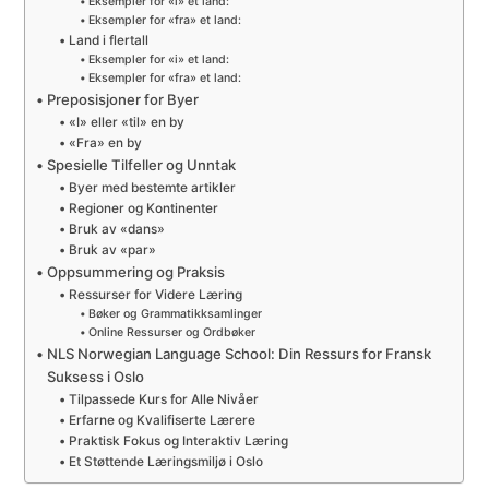
Eksempler for «i» et land:
Eksempler for «fra» et land:
Land i flertall
Eksempler for «i» et land:
Eksempler for «fra» et land:
Preposisjoner for Byer
«I» eller «til» en by
«Fra» en by
Spesielle Tilfeller og Unntak
Byer med bestemte artikler
Regioner og Kontinenter
Bruk av «dans»
Bruk av «par»
Oppsummering og Praksis
Ressurser for Videre Læring
Bøker og Grammatikksamlinger
Online Ressurser og Ordbøker
NLS Norwegian Language School: Din Ressurs for Fransk
Suksess i Oslo
Tilpassede Kurs for Alle Nivåer
Erfarne og Kvalifiserte Lærere
Praktisk Fokus og Interaktiv Læring
Et Støttende Læringsmiljø i Oslo