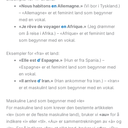
«Nous habitons
en
Allemagne.»
(Vi bor i Tyskland.)
– «Allemagne» er et feminint land som begynner
med en vokal.
«Je rêve de voyager
en
Afrique.»
(Jeg drømmer
om å reise i Afrika.) – «Afrique» er et feminint land
som begynner med en vokal.
Eksempler for «fra» et land:
«Elle est
d’
Espagne.»
(Hun er fra Spania.) –
«Espagne» er et feminint land som begynner med
en vokal.
«Il arrive
d’
Iran.»
(Han ankommer fra Iran.) – «Iran»
er et maskulint land som begynner med en vokal.
Maskuline Land som begynner med «le»
For maskuline land som krever den bestemte artikkelen
«le» (som er de fleste maskuline land), bruker vi
«au»
for å
indikere «i» eller «til». «Au» er sammentrekningen av «à» og