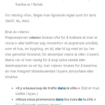
Karibia er i flertall.
For retning «fra», følger man lignende regler som for land
(de/d’, du, des).
Bruk av «dans»
Preposisjonen
«dans»
brukes ofte for å indikere at man er
«inne i» eller befinner seg «innenfor» et avgrenset område,
som et hus, en bygning, en bil, eller til og med en by i en
mer generisk forstand, for eksempel «dans la ville» (i byen).
Mens «à» er mer vanlig for å angi selve stedet eller
destinasjonen av en by, kan «dans» brukes for å beskrive
en mer integrert tilstedeværelse i byens atmosfære eller
struktur.
«Il y a beaucoup de trafic
dans
la ville.»
(Det er mye
trafikk i byen.)
«Nous nous promenons
dans
les rues
de
la cité.»
(Vi går rundt i gatene i byen.)