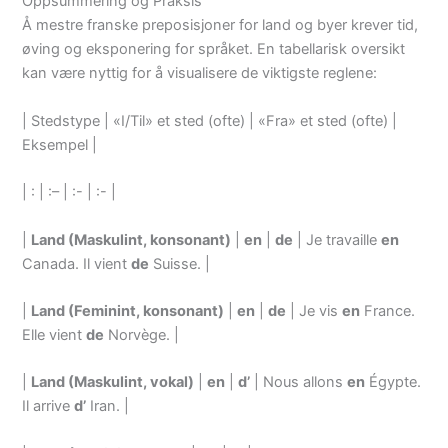
Oppsummering og Praksis
Å mestre franske preposisjoner for land og byer krever tid,
øving og eksponering for språket. En tabellarisk oversikt
kan være nyttig for å visualisere de viktigste reglene:
| Stedstype | «I/Til» et sted (ofte) | «Fra» et sted (ofte) |
Eksempel |
| : | :– | :- | :- |
|
Land (Maskulint, konsonant)
|
en
|
de
| Je travaille
en
Canada. Il vient
de
Suisse. |
|
Land (Feminint, konsonant)
|
en
|
de
| Je vis
en
France.
Elle vient
de
Norvège. |
|
Land (Maskulint, vokal)
|
en
|
d’
| Nous allons
en
Égypte.
Il arrive
d’
Iran. |