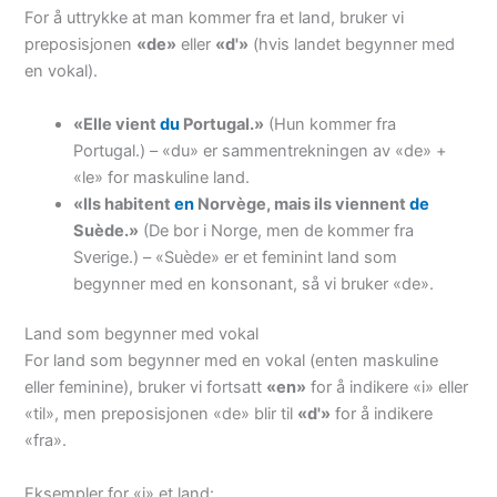
For å uttrykke at man kommer fra et land, bruker vi
preposisjonen
«de»
eller
«d'»
(hvis landet begynner med
en vokal).
«Elle vient
du
Portugal.»
(Hun kommer fra
Portugal.) – «du» er sammentrekningen av «de» +
«le» for maskuline land.
«Ils habitent
en
Norvège, mais ils viennent
de
Suède.»
(De bor i Norge, men de kommer fra
Sverige.) – «Suède» er et feminint land som
begynner med en konsonant, så vi bruker «de».
Land som begynner med vokal
For land som begynner med en vokal (enten maskuline
eller feminine), bruker vi fortsatt
«en»
for å indikere «i» eller
«til», men preposisjonen «de» blir til
«d'»
for å indikere
«fra».
Eksempler for «i» et land: