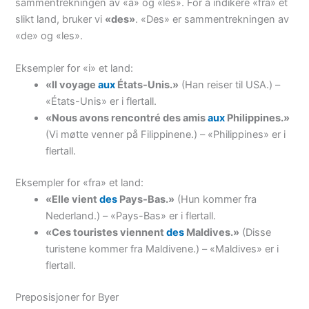
sammentrekningen av «à» og «les». For å indikere «fra» et
slikt land, bruker vi
«des»
. «Des» er sammentrekningen av
«de» og «les».
Eksempler for «i» et land:
«Il voyage
aux
États-Unis.»
(Han reiser til USA.) –
«États-Unis» er i flertall.
«Nous avons rencontré des amis
aux
Philippines.»
(Vi møtte venner på Filippinene.) – «Philippines» er i
flertall.
Eksempler for «fra» et land:
«Elle vient
des
Pays-Bas.»
(Hun kommer fra
Nederland.) – «Pays-Bas» er i flertall.
«Ces touristes viennent
des
Maldives.»
(Disse
turistene kommer fra Maldivene.) – «Maldives» er i
flertall.
Preposisjoner for Byer