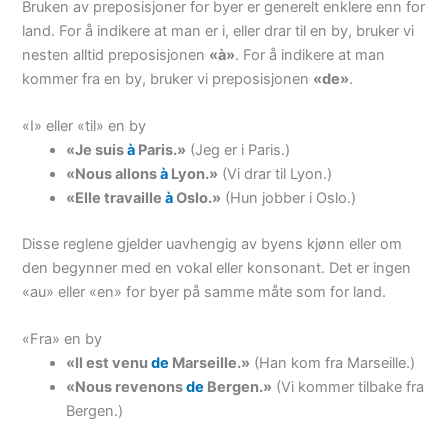
Bruken av preposisjoner for byer er generelt enklere enn for
land. For å indikere at man er i, eller drar til en by, bruker vi
nesten alltid preposisjonen
«à»
. For å indikere at man
kommer fra en by, bruker vi preposisjonen
«de»
.
«I» eller «til» en by
«Je suis
à
Paris.»
(Jeg er i Paris.)
«Nous allons
à
Lyon.»
(Vi drar til Lyon.)
«Elle travaille
à
Oslo.»
(Hun jobber i Oslo.)
Disse reglene gjelder uavhengig av byens kjønn eller om
den begynner med en vokal eller konsonant. Det er ingen
«au» eller «en» for byer på samme måte som for land.
«Fra» en by
«Il est venu
de
Marseille.»
(Han kom fra Marseille.)
«Nous revenons
de
Bergen.»
(Vi kommer tilbake fra
Bergen.)