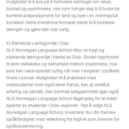
muligheter til å øve på å formulere setninger om reiser,
bosted og opprinnelse, noe som tvinger deg til å bruke de
korrekte preposisjonene for land og byer i en meningsfull
kontekst. Dette interaktive formatet bidrar til å forsterke
læringen og gjøre den mer varig.
Et Støttende Læringsmiljø i Oslo
NLS Norwegian Language School tilbyr et trygt og
støttende læringsmiljø i hjertet av Oslo. Skolen oppfordrer
til aktiv deltakelse og samarbeid mellom studentene, noe
som kan være spesielt nyttig når man navigerer i språkets
finere nyanser. Muligheten til å praktisere med
medstudenter som også lærer fransk, kan gi verdifull
erfaring og selvtillit. Den sentrale beliggenheten gjør også
NLS Norwegian Language School tilgjengelig for et bredt
spekter av studenter i Oslo-regionen. Ved å velge NLS
Norwegian Language School, investerer du i din franske
språkferdighet med veiledning fra fagfolk som brenner for
språkundervisning.