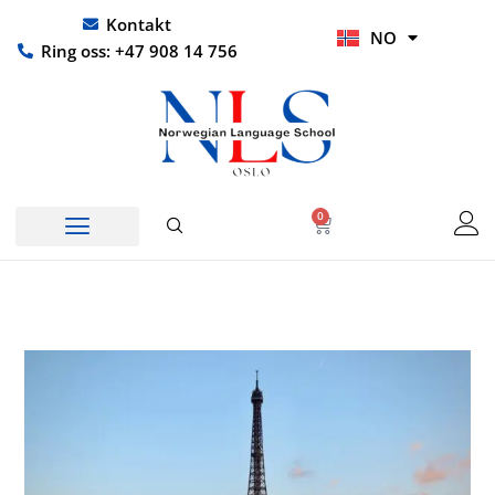
Hopp
UR
Kontakt
NO
rett
HI
Ring oss: +47 908 14 756
til
innholdet
0
Handlekurv