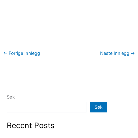
Meld deg på
franskkurs hos
NLS i Oslo i dag!
←
Forrige Innlegg
Neste Innlegg
→
Søk
Søk
Recent Posts