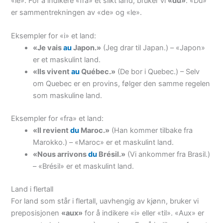
«le». For å indikere «fra» et slikt land, bruker vi
«du»
. «Du»
er sammentrekningen av «de» og «le».
Eksempler for «i» et land:
«Je vais
au
Japon.»
(Jeg drar til Japan.) – «Japon»
er et maskulint land.
«Ils vivent
au
Québec.»
(De bor i Quebec.) – Selv
om Quebec er en provins, følger den samme regelen
som maskuline land.
Eksempler for «fra» et land:
«Il revient
du
Maroc.»
(Han kommer tilbake fra
Marokko.) – «Maroc» er et maskulint land.
«Nous arrivons
du
Brésil.»
(Vi ankommer fra Brasil.)
– «Brésil» er et maskulint land.
Land i flertall
For land som står i flertall, uavhengig av kjønn, bruker vi
preposisjonen
«aux»
for å indikere «i» eller «til». «Aux» er