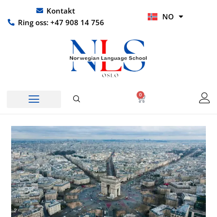
Hopp
UR
Kontakt
NO
rett
HI
Ring oss: +47 908 14 756
til
innholdet
0
Handlekurv