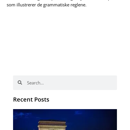
som illustrerer de grammatiske reglene.
Meld deg på
franskkurs hos
NLS i Oslo i dag!
Søk
Søk
Recent Posts
Ho
fo
ut