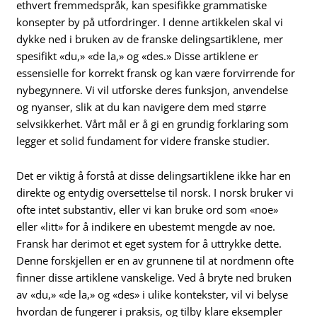
ethvert fremmedspråk, kan spesifikke grammatiske
konsepter by på utfordringer. I denne artikkelen skal vi
dykke ned i bruken av de franske delingsartiklene, mer
spesifikt «du,» «de la,» og «des.» Disse artiklene er
essensielle for korrekt fransk og kan være forvirrende for
nybegynnere. Vi vil utforske deres funksjon, anvendelse
og nyanser, slik at du kan navigere dem med større
selvsikkerhet. Vårt mål er å gi en grundig forklaring som
legger et solid fundament for videre franske studier.
Det er viktig å forstå at disse delingsartiklene ikke har en
direkte og entydig oversettelse til norsk. I norsk bruker vi
ofte intet substantiv, eller vi kan bruke ord som «noe»
eller «litt» for å indikere en ubestemt mengde av noe.
Fransk har derimot et eget system for å uttrykke dette.
Denne forskjellen er en av grunnene til at nordmenn ofte
finner disse artiklene vanskelige. Ved å bryte ned bruken
av «du,» «de la,» og «des» i ulike kontekster, vil vi belyse
hvordan de fungerer i praksis, og tilby klare eksempler