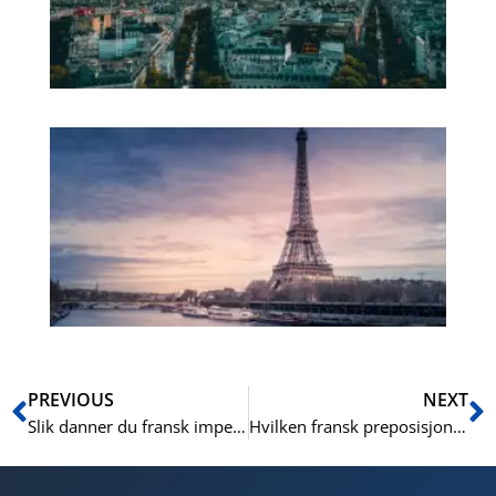
se
Ur
fr
ver
pr
En
Prev
N
PREVIOUS
NEXT
Slik danner du fransk imperativ (bydeform)
Hvilken fransk preposisjon skal man bruke for land og byer?