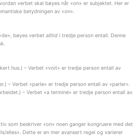
hvordan verbet skal bøyes når «on» er subjektet. Her er
semantiske betydningen av «on».
 «de», bøyes verbet
alltid
i tredje person entall. Denne
sk.
ert hus.) – Verbet «voit» er tredje person entall av
er.) – Verbet «parle» er tredje person entall av «parler».
arbeidet.) – Verbet «a terminé» er tredje person entall av
jektiv som beskriver «on» noen ganger kongruere med det
ls/elles». Dette er en mer avansert regel og varierer