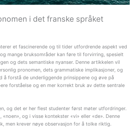
onomen i det franske språket
erer et fascinerende og til tider utfordrende aspekt ved
 og mange bruksområder kan føre til forvirring, spesielt
ngen og dets semantiske nyanser. Denne artikkelen vil
personlig pronomen, dets grammatiske implikasjoner, og
ed å forstå de underliggende prinsippene og øve på
ere forståelse og en mer korrekt bruk av dette sentrale
 og det er her flest studenter først møter utfordringer.
, «noen», og i visse kontekster «vi» eller «de». Denne
nsk, men krever nøye observasjon for å tolke riktig.