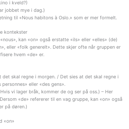
ino i kveld?)
ar jobbet mye i dag.)
setning til «Nous habitons à Oslo.» som er mer formelt.
ke kontekster
«nous», kan «on» også erstatte «ils» eller «elles» (de)
 eller «folk generelt». Dette skjer ofte når gruppen er
ifisere hvem «de» er.
t det skal regne i morgen. / Det sies at det skal regne i
s personnes» eller «des gens».
» (Hvis vi lager bråk, kommer de og ser på oss.) – Her
Dersom «de» refererer til en vag gruppe, kan «on» også
er på døren.)
d «on»