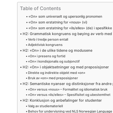
Table of Contents
«On» som universelt og upersonlig pronomen
«On» som erstatning for «nous» (vi)
«On» som erstatning for «ils/elles» (de) i spesifikk
H2: Grammatisk kongruens og bøying av verb med
Verb i tredje person entall
Adjektivisk kongruens
H2: «On» i de ulike tidene og modusene
«On» i presens og fortid
«On» i kondisjonalis og subjonctif
H2: «On» i objektsetninger og med preposisjoner
Direkte og indirekte objekt med «on»
Bruk av «on» med preposisjoner
H2: Semantiske nyanser og distinksjoner fra andr
«On» versus «nous» – Formalitet og idiomatisk bruk
«On» versus «ils/elles» – Spesifisitet og ubestemthet
H2: Konklusjon og anbefalinger for studenter
Valg av studiemateriell
Behov for undervisning ved NLS Norwegian Language 