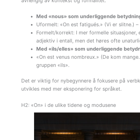
avhengig av kontekst og formalitet.
Med «nous» som underliggende betydnin
Uformelt: «On est fatigués.» (Vi er slitne.
Formelt/korrekt: I mer formelle situasjoner,
adjektiv i entall, men det høres ofte unaturl
Med «ils/elles» som underliggende betydn
«On est venus nombreux.» (De kom mange.
gruppen «ils».
Det er viktig for nybegynnere å fokusere på verb
utvikles med mer eksponering for språket.
H2: «On» i de ulike tidene og modusene