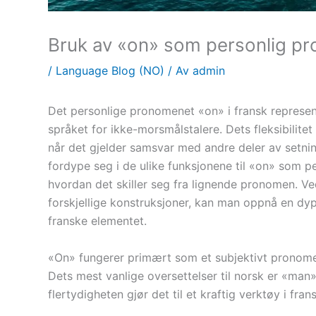
Bruk av «on» som personlig pr
/
Language Blog (NO)
/ Av
admin
Det personlige pronomenet «on» i fransk represent
språket for ikke-morsmålstalere. Dets fleksibilitet
når det gjelder samsvar med andre deler av setni
fordype seg i de ulike funksjonene til «on» som 
hvordan det skiller seg fra lignende pronomen. V
forskjellige konstruksjoner, kan man oppnå en dyp
franske elementet.
«On» fungerer primært som et subjektivt pronomen,
Dets mest vanlige oversettelser til norsk er «man»
flertydigheten gjør det til et kraftig verktøy i fra