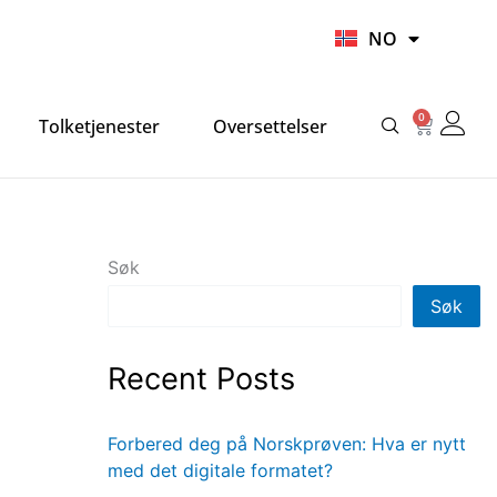
UR
NO
HI
0
Handlek
Tolketjenester
Oversettelser
Søk
Søk
Recent Posts
Forbered deg på Norskprøven: Hva er nytt
med det digitale formatet?