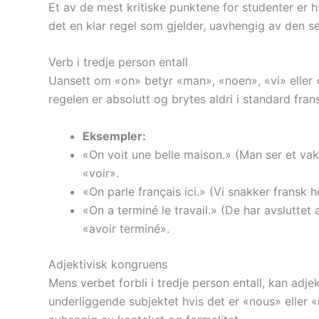
Et av de mest kritiske punktene for studenter er 
det en klar regel som gjelder, uavhengig av den 
Verb i tredje person entall
Uansett om «on» betyr «man», «noen», «vi» eller
regelen er absolutt og brytes aldri i standard fran
Eksempler:
«On voit une belle maison.» (Man ser et vakk
«voir».
«On parle français ici.» (Vi snakker fransk h
«On a terminé le travail.» (De har avsluttet 
«avoir terminé».
Adjektivisk kongruens
Mens verbet forbli i tredje person entall, kan ad
underliggende subjektet hvis det er «nous» eller «i