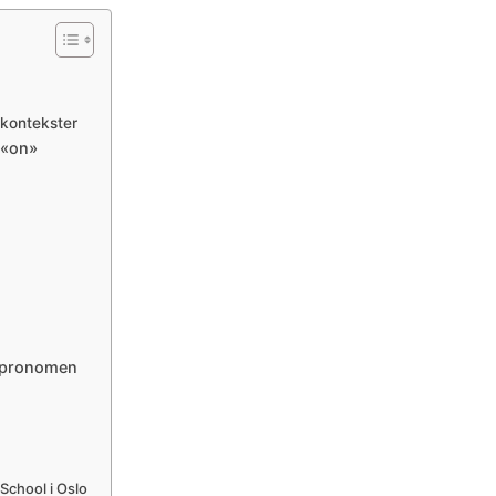
e kontekster
 «on»
e pronomen
School i Oslo