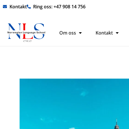
Hopp
Kontakt
Ring oss: +47 908 14 756
rett
til
innholdet
Om oss
Kontakt