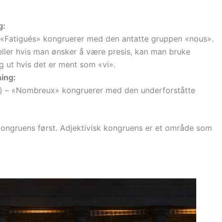
g:
) – «Fatigués» kongruerer med den antatte gruppen «nous».
 eller hvis man ønsker å være presis, kan man bruke
ig ut hvis det er ment som «vi».
ing:
) – «Nombreux» kongruerer med den underforståtte
kongruens først. Adjektivisk kongruens er et område som