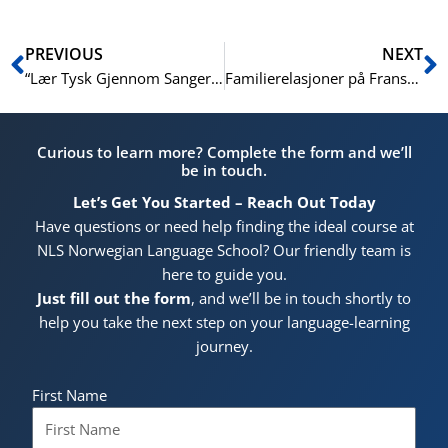
Prev
N
PREVIOUS
NEXT
“Lær Tysk Gjennom Sanger: En Moro Tilnærming”
Familierelasjoner på Fransk: Grunnleggende Ord
Curious to learn more? Complete the form and we’ll
be in touch.
Let’s Get You Started – Reach Out Today
Have questions or need help finding the ideal course at
NLS Norwegian Language School? Our friendly team is
here to guide you.
Just fill out the form
, and we’ll be in touch shortly to
help you take the next step on your language-learning
journey.
First Name