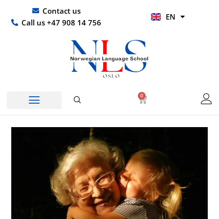
Skip
UR
Contact us
EN
to
HI
Call us +47 908 14 756
content
0
Basket