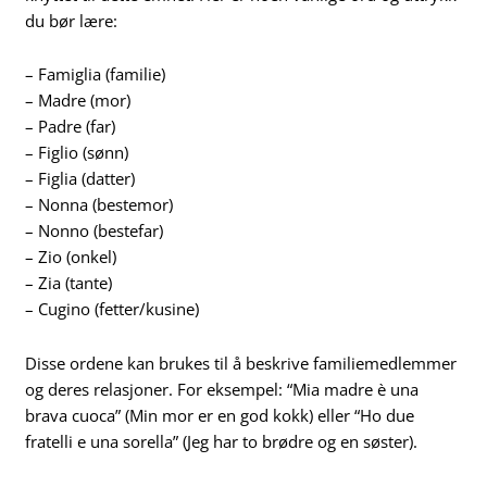
du bør lære:
– Famiglia (familie)
– Madre (mor)
– Padre (far)
– Figlio (sønn)
– Figlia (datter)
– Nonna (bestemor)
– Nonno (bestefar)
– Zio (onkel)
– Zia (tante)
– Cugino (fetter/kusine)
Disse ordene kan brukes til å beskrive familiemedlemmer
og deres relasjoner. For eksempel: “Mia madre è una
brava cuoca” (Min mor er en god kokk) eller “Ho due
fratelli e una sorella” (Jeg har to brødre og en søster).