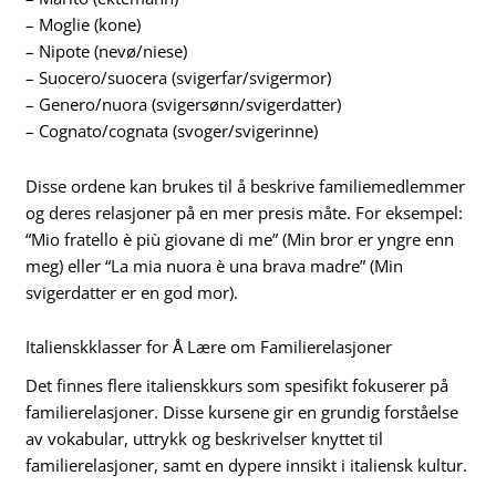
– Moglie (kone)
– Nipote (nevø/niese)
– Suocero/suocera (svigerfar/svigermor)
– Genero/nuora (svigersønn/svigerdatter)
– Cognato/cognata (svoger/svigerinne)
Disse ordene kan brukes til å beskrive familiemedlemmer
og deres relasjoner på en mer presis måte. For eksempel:
“Mio fratello è più giovane di me” (Min bror er yngre enn
meg) eller “La mia nuora è una brava madre” (Min
svigerdatter er en god mor).
Italienskklasser for Å Lære om Familierelasjoner
Det finnes flere italienskkurs som spesifikt fokuserer på
familierelasjoner. Disse kursene gir en grundig forståelse
av vokabular, uttrykk og beskrivelser knyttet til
familierelasjoner, samt en dypere innsikt i italiensk kultur.