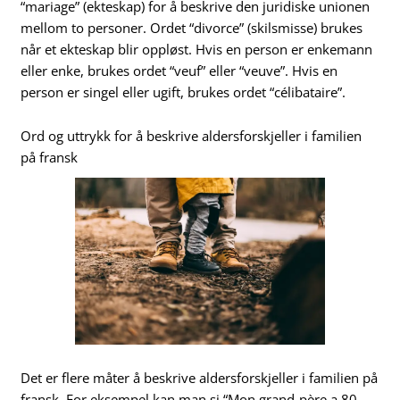
“mariage” (ekteskap) for å beskrive den juridiske unionen
mellom to personer. Ordet “divorce” (skilsmisse) brukes
når et ekteskap blir oppløst. Hvis en person er enkemann
eller enke, brukes ordet “veuf” eller “veuve”. Hvis en
person er singel eller ugift, brukes ordet “célibataire”.
Ord og uttrykk for å beskrive aldersforskjeller i familien
på fransk
Det er flere måter å beskrive aldersforskjeller i familien på
fransk. For eksempel kan man si “Mon grand-père a 80