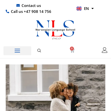
Skip
UR
Contact us
EN
to
HI
Call us +47 908 14 756
content
0
Basket