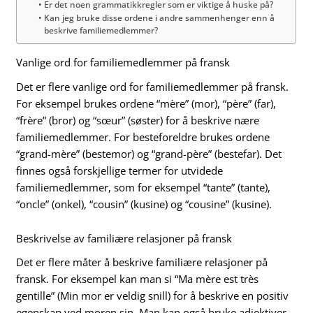
Er det noen grammatikkregler som er viktige å huske på?
Kan jeg bruke disse ordene i andre sammenhenger enn å
beskrive familiemedlemmer?
Vanlige ord for familiemedlemmer på fransk
Det er flere vanlige ord for familiemedlemmer på fransk.
For eksempel brukes ordene “mère” (mor), “père” (far),
“frère” (bror) og “sœur” (søster) for å beskrive nære
familiemedlemmer. For besteforeldre brukes ordene
“grand-mère” (bestemor) og “grand-père” (bestefar). Det
finnes også forskjellige termer for utvidede
familiemedlemmer, som for eksempel “tante” (tante),
“oncle” (onkel), “cousin” (kusine) og “cousine” (kusine).
Beskrivelse av familiære relasjoner på fransk
Det er flere måter å beskrive familiære relasjoner på
fransk. For eksempel kan man si “Ma mère est très
gentille” (Min mor er veldig snill) for å beskrive en positiv
egenskap ved moren sin. Man kan også bruke adjektiver