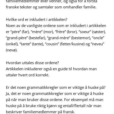
familiemedlemmer eller venner, og også for å forstå
franske tekster og samtaler som omhandler familie.
Hvilke ord er inkludert i artikkelen?
Noen av de vanligste ordene som er inkludert i artikkelen
er “père” (far), “mère” (mor), “frère” (bror), “soeur” (søster),
“grand-père” (bestefar), “grand-mère” (bestemor), “oncle”
(onkel), “tante” (tante), “cousin” (fetter/kusine) og “neveu”
(nevø).
Hvordan uttales disse ordene?
Artikkelen inkluderer også en guide til hvordan man
uttaler hvert ord korrekt.
Er det noen grammatikkregler som er viktige å huske på?
Ja, det er noen grammatikkregler som er viktige å huske
på når man bruker disse ordene. For eksempel må man
huske på å bruke riktig kjønn og entall/flertall når man
beskriver familiemedlemmer på fransk.