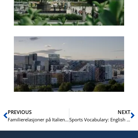
Pa
No
Es
No
Vo
for
He
Pr
Prev
N
PREVIOUS
NEXT
Familierelasjoner på Italiensk: Grunnleggende Ord
Sports Vocabulary: English for Athletes