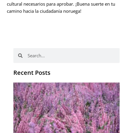
cultural necesarios para aprobar. ¡Buena suerte en tu
camino hacia la ciudadanía noruega!
Buscar
Buscar
Recent Posts
El 
es
de
a
‘O