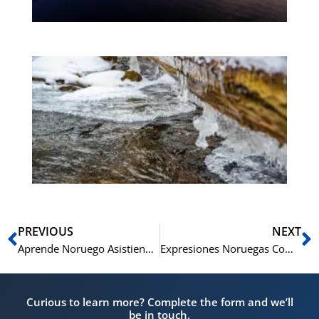
de
cu
El 
es
de
a
‘O
Ant
S
PREVIOUS
NEXT
Aprende Noruego Asistiendo a los Conciertos Tradicionales de Navidad de Noruega (Julekonsert)
Expresiones Noruegas Comunes para el Examen de Ciudadanía
Curious to learn more? Complete the form and we’ll
be in touch.