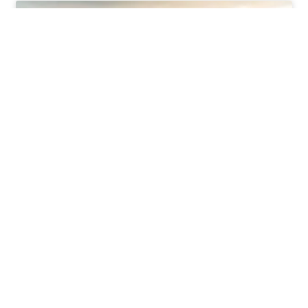
SPANISH LANGUAGE
El vocabulario del control de
infecciones (‘Smittevern’)
El control de infecciones es un aspecto
fundamental en el ámbito de la salud,
especialmente en entornos hospitalarios y
clínicos. Para garantizar la seguridad de los
pacientes y del personal