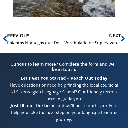
Ant
S
PREVIOUS
NEXT
Palabras Noruegas que Debes Conocer Antes de Tu Examen de Ciudadanía
Vocabulario de Supervivencia para el Examen de Ciudadanía Noruega
Curious to learn more? Complete the form and we’ll
be in touch.
Let’s Get You Started – Reach Out Today
Have questions or need help finding the ideal course at
NLS Norwegian Language School? Our friendly team is
here to guide you.
Just fill out the form
, and we’ll be in touch shortly to
help you take the next step on your language-learning
journey.