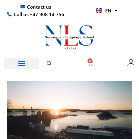
Skip
UR
Contact us
EN
to
HI
Call us +47 908 14 756
content
0
Basket