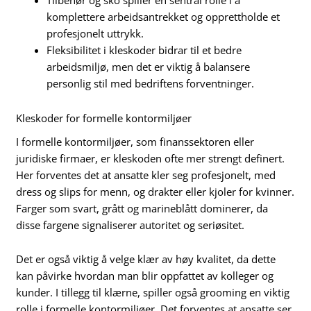
Tilbehør og sko spiller en sentral rolle i å
komplettere arbeidsantrekket og opprettholde et
profesjonelt uttrykk.
Fleksibilitet i kleskoder bidrar til et bedre
arbeidsmiljø, men det er viktig å balansere
personlig stil med bedriftens forventninger.
Kleskoder for formelle kontormiljøer
I formelle kontormiljøer, som finanssektoren eller
juridiske firmaer, er kleskoden ofte mer strengt definert.
Her forventes det at ansatte kler seg profesjonelt, med
dress og slips for menn, og drakter eller kjoler for kvinner.
Farger som svart, grått og marineblått dominerer, da
disse fargene signaliserer autoritet og seriøsitet.
Det er også viktig å velge klær av høy kvalitet, da dette
kan påvirke hvordan man blir oppfattet av kolleger og
kunder. I tillegg til klærne, spiller også grooming en viktig
rolle i formelle kontormiljøer. Det forventes at ansatte ser