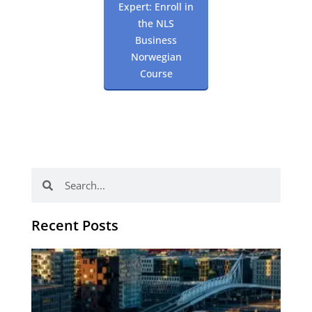
Expert: Enroll in
the NLS
Business
Norwegian
Course
Search
Search
Recent Posts
Th
Di
Be
No