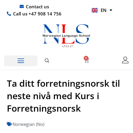
Skip
UR
Contact us
EN
to
HI
Call us +47 908 14 756
content
0
Basket
Ta ditt forretningsnorsk til
neste nivå med Kurs i
Forretningsnorsk
Norwegian (No)