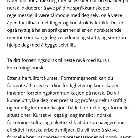
Noen tips for å føle deg mer selvsikker når du snakker på
norsk inkluderer å øve på dine språkkunnskaper
regelmessig, å være tålmodig med deg selv, og å være
åpen for tilbakemeldinger og konstruktiv kritikk. Det er
også nyttig å ha en språkpartner eller en norsktalende
mentor som kan gi deg veiledning og støtte, og som kan
hjelpe deg med å bygge selvtillit.
Ta ditt forretningsnorsk til neste nivå med Kurs i
Forretningsnorsk
Etter å ha fullført kurset i Forretningsnorsk kan du
forvente å ha styrket dine ferdigheter og kunnskaper
innenfor forretningskommunikasjon på norsk. Du vil
kunne uttrykke deg mer presist og profesjonelt i skriftlig
og muntlig kommunikasjon, både i formelle og uformelle
situasjoner. Kurset vil også gi deg innsikt i norske
forretningskultur og etikette, slik at du kan navigere mer
effektivt i norske arbeidsmiljøer. Du vil lære å skrive
formelle brev, rapporter og presentasjoner på norsk, samt