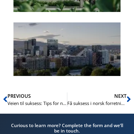
Es
No
Vo
for
He
Pr
Prev
N
PREVIOUS
NEXT
Veien til suksess: Tips for norske entreprenører
Få suksess i norsk forretningsliv med disse viktige ferdighetene i norsk forretningspråk
Curious to learn more? Complete the form and we’ll
be in touch.