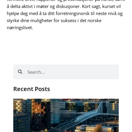
å delta aktivt i møter og diskusjoner. Kort sagt, kurset vil
hjelpe deg med å ta ditt forretningsnorsk til neste nivå og
styrke dine muligheter for suksess i det norske
næringslivet.
Search
Search
Recent Posts
Th
Di
Be
No
CV