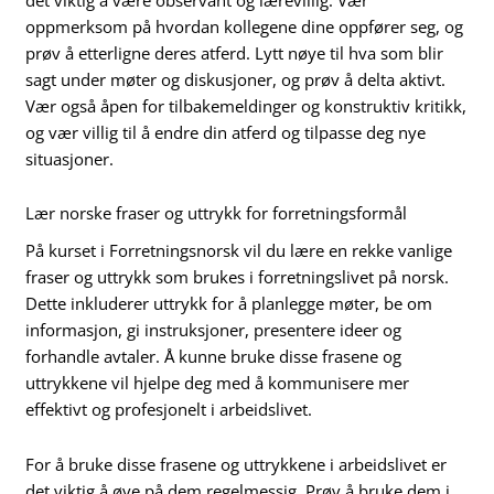
oppmerksom på hvordan kollegene dine oppfører seg, og
prøv å etterligne deres atferd. Lytt nøye til hva som blir
sagt under møter og diskusjoner, og prøv å delta aktivt.
Vær også åpen for tilbakemeldinger og konstruktiv kritikk,
og vær villig til å endre din atferd og tilpasse deg nye
situasjoner.
Lær norske fraser og uttrykk for forretningsformål
På kurset i Forretningsnorsk vil du lære en rekke vanlige
fraser og uttrykk som brukes i forretningslivet på norsk.
Dette inkluderer uttrykk for å planlegge møter, be om
informasjon, gi instruksjoner, presentere ideer og
forhandle avtaler. Å kunne bruke disse frasene og
uttrykkene vil hjelpe deg med å kommunisere mer
effektivt og profesjonelt i arbeidslivet.
For å bruke disse frasene og uttrykkene i arbeidslivet er
det viktig å øve på dem regelmessig. Prøv å bruke dem i