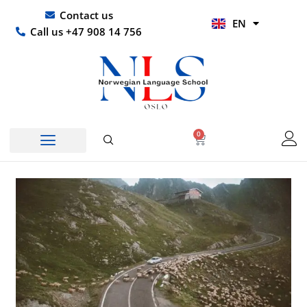
Skip
UR
Contact us
EN
to
HI
Call us +47 908 14 756
content
0
Basket