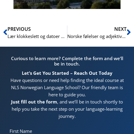
Prev
N
PREVIOUS
NEXT
Lær klokkeslett og datoer på norsk (Learning Time and Dates in Norwegian)
Norske følelser og adjektiver: Uttrykke følelser (Norwegian Emotions and Adjectives: Expressing Feelings)
Curious to learn more? Complete the form and we’ll
be in touch.
Let’s Get You Started – Reach Out Today
Have questions or need help finding the ideal course at
NLS Norwegian Language School? Our friendly team is
here to guide you.
Just fill out the form
, and we’ll be in touch shortly to
help you take the next step on your language-learning
journey.
First Name