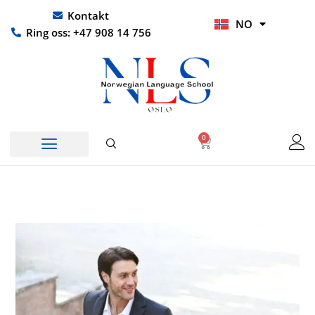
Hopp
UR
Kontakt
NO
rett
HI
Ring oss: +47 908 14 756
til
innholdet
0
Handlekurv