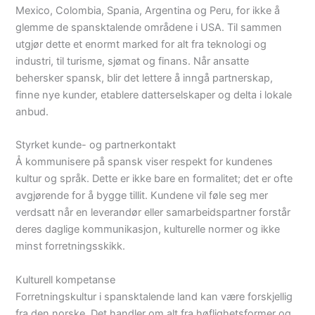
Mexico, Colombia, Spania, Argentina og Peru, for ikke å
glemme de spansktalende områdene i USA. Til sammen
utgjør dette et enormt marked for alt fra teknologi og
industri, til turisme, sjømat og finans. Når ansatte
behersker spansk, blir det lettere å inngå partnerskap,
finne nye kunder, etablere datterselskaper og delta i lokale
anbud.
Styrket kunde- og partnerkontakt
Å kommunisere på spansk viser respekt for kundenes
kultur og språk. Dette er ikke bare en formalitet; det er ofte
avgjørende for å bygge tillit. Kundene vil føle seg mer
verdsatt når en leverandør eller samarbeidspartner forstår
deres daglige kommunikasjon, kulturelle normer og ikke
minst forretningsskikk.
Kulturell kompetanse
Forretningskultur i spansktalende land kan være forskjellig
fra den norske. Det handler om alt fra høflighetsformer og