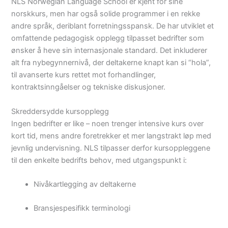
NLS Norwegian Language School er kjent for sine
norskkurs, men har også solide programmer i en rekke
andre språk, deriblant forretningsspansk. De har utviklet et
omfattende pedagogisk opplegg tilpasset bedrifter som
ønsker å heve sin internasjonale standard. Det inkluderer
alt fra nybegynnernivå, der deltakerne knapt kan si “hola”,
til avanserte kurs rettet mot forhandlinger,
kontraktsinngåelser og tekniske diskusjoner.
Skreddersydde kursopplegg
Ingen bedrifter er like – noen trenger intensive kurs over
kort tid, mens andre foretrekker et mer langstrakt løp med
jevnlig undervisning. NLS tilpasser derfor kursoppleggene
til den enkelte bedrifts behov, med utgangspunkt i:
Nivåkartlegging av deltakerne
Bransjespesifikk terminologi