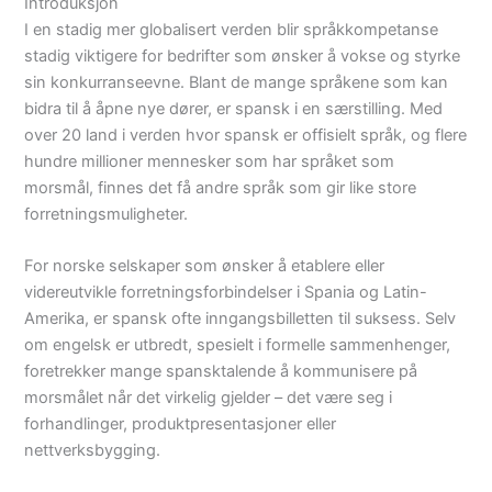
Introduksjon
I en stadig mer globalisert verden blir språkkompetanse
stadig viktigere for bedrifter som ønsker å vokse og styrke
sin konkurranseevne. Blant de mange språkene som kan
bidra til å åpne nye dører, er spansk i en særstilling. Med
over 20 land i verden hvor spansk er offisielt språk, og flere
hundre millioner mennesker som har språket som
morsmål, finnes det få andre språk som gir like store
forretningsmuligheter.
For norske selskaper som ønsker å etablere eller
videreutvikle forretningsforbindelser i Spania og Latin-
Amerika, er spansk ofte inngangsbilletten til suksess. Selv
om engelsk er utbredt, spesielt i formelle sammenhenger,
foretrekker mange spansktalende å kommunisere på
morsmålet når det virkelig gjelder – det være seg i
forhandlinger, produktpresentasjoner eller
nettverksbygging.