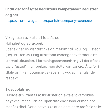
Er du klar for å løfte bedriftens kompetanse? Registrer
deg her:
https://nlsnorwegian.no/spanish-company-courses/
Viktigheten av kulturell forståelse
Høflighet og språkbruk
Spansk har en klar distinksjon mellom “tú” (du) og “usted”
(De). Bruken av riktig tiltaleform avhenger av formell eller
uformell situasjon. I forretningssammenheng vil det oftest
være “usted” man bruker, men dette kan variere. Å ta feil i
tiltaleform kan potensielt skape inntrykk av manglende
respekt.
Tidsoppfatning
I Norge er vi vant til at tidsfrister og avtaler overholdes
nøyaktig, mens i en del spansktalende land er man noe
mer fleksibel. Dette betyr ikke at de er mindre profesjonelle;