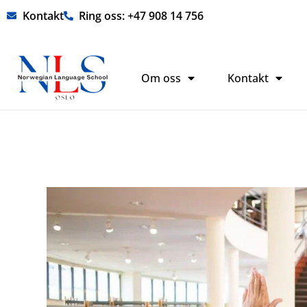
Hopp
Kontakt
Ring oss: +47 908 14 756
rett
til
innholdet
Om oss
Kontakt