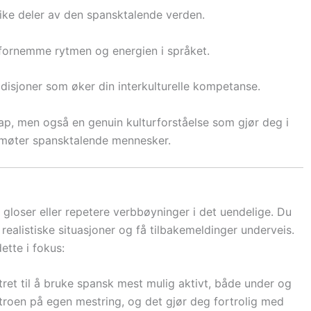
ulike deler av den spansktalende verden.
fornemme rytmen og energien i språket.
adisjoner som øker din interkulturelle kompetanse.
ap, men også en genuin kulturforståelse som gjør deg i
 du møter spansktalende mennesker.
e gloser eller repetere verbbøyninger i det uendelige. Du
realistiske situasjoner og få tilbakemeldinger underveis.
tte i fokus:
tret til å bruke spansk mest mulig aktivt, både under og
troen på egen mestring, og det gjør deg fortrolig med