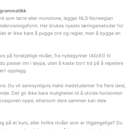
 grammatikk
evd som tørre eller monotone, legger NLS Norwegian
undervisningsform. Her brukes nyeste læringsmetoder for
let er ikke bare å pugge ord og regler, men å bygge en
på forskjellige nivåer, fra nybegynner (A0/A1) til
du passer inn i løypa, uten å kaste bort tid på å repetere
sert opplegg.
re. Du vil sannsynligvis møte medstudenter fra flere land,
nde. Det gir ikke bare muligheten til å utvide horisonten
motivasjonen oppe, ettersom dere sammen kan dele
på et kurs, eller hvilke nivåer som er tilgjengelige? Du