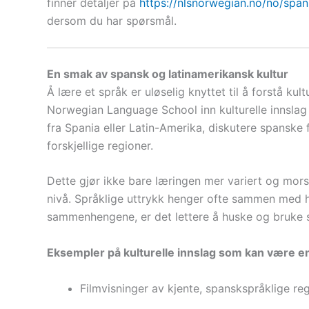
finner detaljer på
https://nlsnorwegian.no/no/spa
dersom du har spørsmål.
En smak av spansk og latinamerikansk kultur
Å lære et språk er uløselig knyttet til å forstå ku
Norwegian Language School inn kulturelle innslag 
fra Spania eller Latin-Amerika, diskutere spanske f
forskjellige regioner.
Dette gjør ikke bare læringen mer variert og mor
nivå. Språklige uttrykk henger ofte sammen med hi
sammenhengene, er det lettere å huske og bruke s
Eksempler på kulturelle innslag som kan være en
Filmvisninger av kjente, spanskspråklige reg