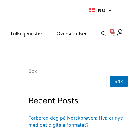
UR
NO
HI
0
Handlek
Tolketjenester
Oversettelser
Søk
Søk
Recent Posts
Forbered deg på Norskprøven: Hva er nytt
med det digitale formatet?