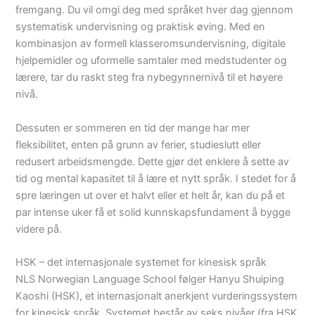
fremgang. Du vil omgi deg med språket hver dag gjennom
systematisk undervisning og praktisk øving. Med en
kombinasjon av formell klasseromsundervisning, digitale
hjelpemidler og uformelle samtaler med medstudenter og
lærere, tar du raskt steg fra nybegynnernivå til et høyere
nivå.
Dessuten er sommeren en tid der mange har mer
fleksibilitet, enten på grunn av ferier, studieslutt eller
redusert arbeidsmengde. Dette gjør det enklere å sette av
tid og mental kapasitet til å lære et nytt språk. I stedet for å
spre læringen ut over et halvt eller et helt år, kan du på et
par intense uker få et solid kunnskapsfundament å bygge
videre på.
HSK – det internasjonale systemet for kinesisk språk
NLS Norwegian Language School følger Hanyu Shuiping
Kaoshi (HSK), et internasjonalt anerkjent vurderingssystem
for kinesisk språk. Systemet består av seks nivåer (fra HSK