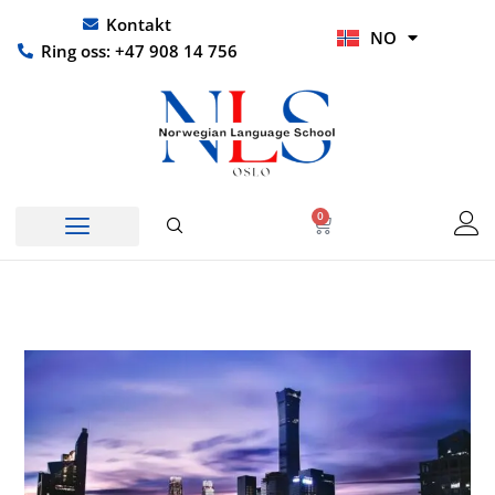
Hopp
UR
Kontakt
NO
rett
HI
Ring oss: +47 908 14 756
til
innholdet
0
Handlekurv