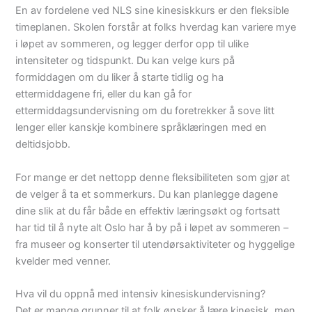
En av fordelene ved NLS sine kinesiskkurs er den fleksible
timeplanen. Skolen forstår at folks hverdag kan variere mye
i løpet av sommeren, og legger derfor opp til ulike
intensiteter og tidspunkt. Du kan velge kurs på
formiddagen om du liker å starte tidlig og ha
ettermiddagene fri, eller du kan gå for
ettermiddagsundervisning om du foretrekker å sove litt
lenger eller kanskje kombinere språklæringen med en
deltidsjobb.
For mange er det nettopp denne fleksibiliteten som gjør at
de velger å ta et sommerkurs. Du kan planlegge dagene
dine slik at du får både en effektiv læringsøkt og fortsatt
har tid til å nyte alt Oslo har å by på i løpet av sommeren –
fra museer og konserter til utendørsaktiviteter og hyggelige
kvelder med venner.
Hva vil du oppnå med intensiv kinesiskundervisning?
Det er mange grunner til at folk ønsker å lære kinesisk, men