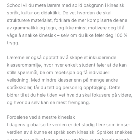
School vil du møte lærere med solid bakgrunn i kinesisk
språk, kultur og didaktikk. De vet hvordan de skal
strukturere materialet, forklare de mer kompliserte delene
av grammatikk og tegn, og ikke minst motivere deg til å
våge å snakke kinesisk – selv om du ikke føler deg 100 %
trygg.
Lærerne er også opptatt av å skape et inkluderende
klasseromsmiljø, hvor hver enkelt student føler at de kan
stille spørsmål, be om repetisjon og få individuell
veiledning. Med mindre klasser enn på mange andre
språkskoler, får du tett og personlig oppfølging. Dette
bidrar til at du hele tiden vet hva du skal fokusere på videre,
og hvor du selv kan se mest fremgang.
Fordelene ved å mestre kinesisk
I dagens globaliserte verden er det stadig flere som innser
verdien av å kunne et språk som kinesisk. Språket snakkes
av over en milliard mennesker, og Kina er en fremtredende