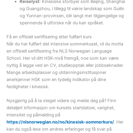
Reiselyst
: Kinesiske storbyer som Beijing, Shanghai
og Guangzhou, i tillegg til vakre landskap som Guilin
og Yunnan-provinsen, blir langt mer tilgjengelige og
spennende å utforske når du kan språket.
Få en offisiell sertifisering etter fullført kurs
Når du har fullført det intensive sommerkuset, vil du motta
en offisiell sertifisering fra NLS Norwegian Language
School. Her vil ditt HSK-nivå fremgå, noe som kan være
nyttig å legge ved en CV, studieopptak eller jobbsøknader.
Mange arbeidsplasser og utdanningsinstitusjoner
anerkjenner HSK som en tydelig indikator på dine
ferdigheter i kinesisk.
Nysgjerrig på å ta steget videre og melde deg på? Finn
detaljert informasjon om kursets startdatoer, varighet,
intensitet og påmelding på
https://nlsnorwegian.no/no/kinesisk-sommerkurs/
. Her
kan du også lese om andres erfaringer og få svar på