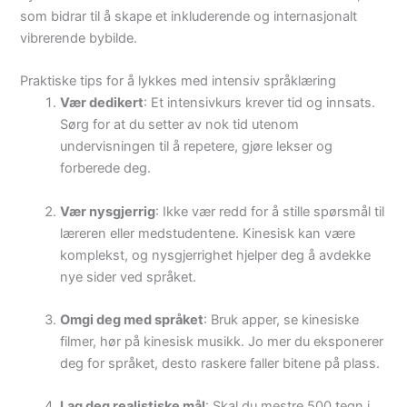
som bidrar til å skape et inkluderende og internasjonalt
vibrerende bybilde.
Praktiske tips for å lykkes med intensiv språklæring
Vær dedikert
: Et intensivkurs krever tid og innsats.
Sørg for at du setter av nok tid utenom
undervisningen til å repetere, gjøre lekser og
forberede deg.
Vær nysgjerrig
: Ikke vær redd for å stille spørsmål til
læreren eller medstudentene. Kinesisk kan være
komplekst, og nysgjerrighet hjelper deg å avdekke
nye sider ved språket.
Omgi deg med språket
: Bruk apper, se kinesiske
filmer, hør på kinesisk musikk. Jo mer du eksponerer
deg for språket, desto raskere faller bitene på plass.
Lag deg realistiske mål
: Skal du mestre 500 tegn i