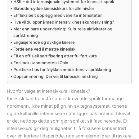
HSK – det internasjonale systemet for kinesisk språk
Skreddersydde kinesiskkurs for alle nivåer
Et fleksibelt opplegg med varierte intensiteter
Hva vil du oppnå med intensiv kinesiskundervisning?
Mer enn bare undervisning: Kulturelle aktiviteter og
språktrening
Engasjerende og dyktige lærere
Fordelene ved å mestre kinesisk
Få en offisiell sertifisering etter fullført kurs
En smak av sommeren i Oslo
Praktiske tips for å lykkes med intensiv språklæring
Oppsummering: Din vei til kinesisk mestring
Hvorfor velge et intensivkurs i kinesisk?
Kinesisk kan fremstå som et krevende språk for mange
nordmenn, ikke minst på grunn av tegnsystemet, tonene
og de kulturelle referansene som ligger bak ordene. Likevel
er det nettopp dette som gjør språket så fascinerende. Et
intensivkurs gir deg muligheten til å fokusere konsentrert
over en kortere tidsperiode, noe som gjerne fører til raskere