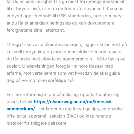
får du en unik mulighet til å gå raskt fra nybegynnerstadiet
til et høyere nivå, eller fra mellomnivå til avansert. Kursene
er bygd opp i henhold til HSK-standarden, noe som betyr
at du får et anerkjent læringsløp og kan dokumentere
ferdighetene dine i etterkant.
I tillegg til selve språkundervisningen, legger skolen vekt på
kulturell fordypning og morsomme aktiviteter som gjør at
du får maksimalt utbytte av sommeren din – både faglig og
sosialt. Undervisningen foregår i mindre klasser med
erfarne, motiverte lærere som vet hvordan de skal guide
deg på vei mot dine språklige mål.
For mer informasjon om påmelding, oppstartsdatoer og
priser, besøk
https://nlsnorwegian.no/no/kinesisk-
sommerkurs/
. Her finner du også nyttige tips, en praktisk
ofte-stilte-spørsmål-seksjon (FAQ) og inspirerende
historier fra tidligere deltakere.