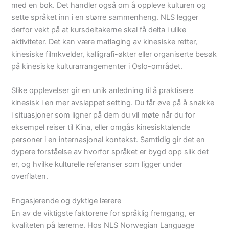
med en bok. Det handler også om å oppleve kulturen og
sette språket inn i en større sammenheng. NLS legger
derfor vekt på at kursdeltakerne skal få delta i ulike
aktiviteter. Det kan være matlaging av kinesiske retter,
kinesiske filmkvelder, kalligrafi-økter eller organiserte besøk
på kinesiske kulturarrangementer i Oslo-området.
Slike opplevelser gir en unik anledning til å praktisere
kinesisk i en mer avslappet setting. Du får øve på å snakke
i situasjoner som ligner på dem du vil møte når du for
eksempel reiser til Kina, eller omgås kinesisktalende
personer i en internasjonal kontekst. Samtidig gir det en
dypere forståelse av hvorfor språket er bygd opp slik det
er, og hvilke kulturelle referanser som ligger under
overflaten.
Engasjerende og dyktige lærere
En av de viktigste faktorene for språklig fremgang, er
kvaliteten på lærerne. Hos NLS Norwegian Language