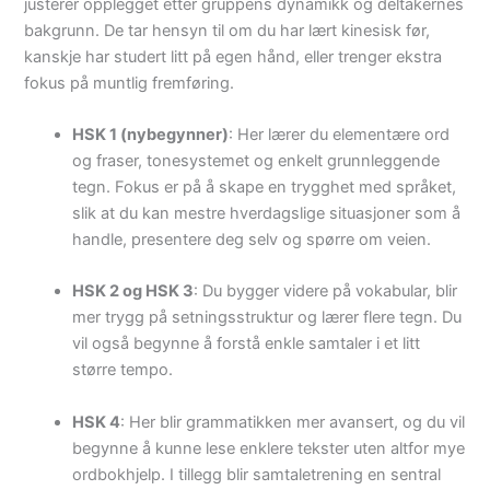
justerer opplegget etter gruppens dynamikk og deltakernes
bakgrunn. De tar hensyn til om du har lært kinesisk før,
kanskje har studert litt på egen hånd, eller trenger ekstra
fokus på muntlig fremføring.
HSK 1 (nybegynner)
: Her lærer du elementære ord
og fraser, tonesystemet og enkelt grunnleggende
tegn. Fokus er på å skape en trygghet med språket,
slik at du kan mestre hverdagslige situasjoner som å
handle, presentere deg selv og spørre om veien.
HSK 2 og HSK 3
: Du bygger videre på vokabular, blir
mer trygg på setningsstruktur og lærer flere tegn. Du
vil også begynne å forstå enkle samtaler i et litt
større tempo.
HSK 4
: Her blir grammatikken mer avansert, og du vil
begynne å kunne lese enklere tekster uten altfor mye
ordbokhjelp. I tillegg blir samtaletrening en sentral