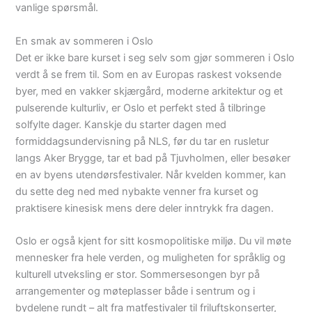
vanlige spørsmål.
En smak av sommeren i Oslo
Det er ikke bare kurset i seg selv som gjør sommeren i Oslo
verdt å se frem til. Som en av Europas raskest voksende
byer, med en vakker skjærgård, moderne arkitektur og et
pulserende kulturliv, er Oslo et perfekt sted å tilbringe
solfylte dager. Kanskje du starter dagen med
formiddagsundervisning på NLS, før du tar en rusletur
langs Aker Brygge, tar et bad på Tjuvholmen, eller besøker
en av byens utendørsfestivaler. Når kvelden kommer, kan
du sette deg ned med nybakte venner fra kurset og
praktisere kinesisk mens dere deler inntrykk fra dagen.
Oslo er også kjent for sitt kosmopolitiske miljø. Du vil møte
mennesker fra hele verden, og muligheten for språklig og
kulturell utveksling er stor. Sommersesongen byr på
arrangementer og møteplasser både i sentrum og i
bydelene rundt – alt fra matfestivaler til friluftskonserter,