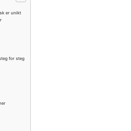
sk er unikt
r
teg for steg
ner