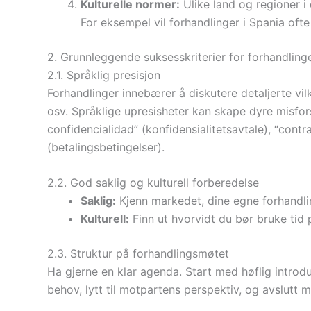
Kulturelle normer:
Ulike land og regioner i
For eksempel vil forhandlinger i Spania oft
2. Grunnleggende suksesskriterier for forhandling
2.1. Språklig presisjon
Forhandlinger innebærer å diskutere detaljerte vilkå
osv. Språklige upresisheter kan skape dyre misfor
confidencialidad” (konfidensialitetsavtale), “con
(betalingsbetingelser).
2.2. God saklig og kulturell forberedelse
Saklig:
Kjenn markedet, dine egne forhandl
Kulturell:
Finn ut hvorvidt du bør bruke tid 
2.3. Struktur på forhandlingsmøtet
Ha gjerne en klar agenda. Start med høflig introdu
behov, lytt til motpartens perspektiv, og avslutt