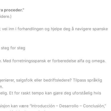
a proceder.”
idere.)
rt vei inn i forhandlingen og hjelpe deg å navigere spanske
 steg for steg
. Med forretningsspansk er forberedelse alfa og omega.
eniører, salgsfolk eller bedriftsledere? Tilpass språklig
n.
lig. Et for raskt tempo kan gjøre deg uforståelig hvis
isjon kan være “Introducción – Desarrollo – Conclusión,”