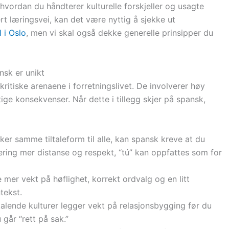
l hvordan du håndterer kulturelle forskjeller og usagte
rt læringsvei, kan det være nyttig å sjekke ut
 i Oslo
, men vi skal også dekke generelle prinsipper du
nsk er unikt
ritiske arenaene i forretningslivet. De involverer høy
ge konsekvenser. Når dette i tillegg skjer på spansk,
er samme tiltaleform til alle, kan spansk kreve at du
sering mer distanse og respekt, “tú” kan oppfattes som for
 mer vekt på høflighet, korrekt ordvalg og en litt
tekst.
lende kulturer legger vekt på relasjonsbygging før du
går “rett på sak.”