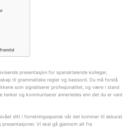
er
 framtid
evisende presentasjon for spansktalende kolleger,
nnskap til grammatiske regler og basisord. Du må forstå
ykkene som signaliserer profesjonalitet, og være i stand
kje tenker og kommuniserer annerledes enn det du er vant
ivået ditt i forretningsspansk når det kommer til akkurat
g presentasjoner. Vi skal gå gjennom alt fra