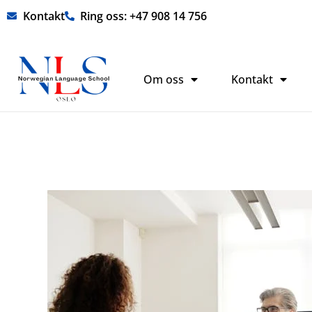
Hopp
Kontakt
Ring oss: +47 908 14 756
rett
til
innholdet
Om oss
Kontakt