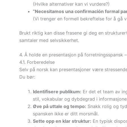
(Hvilke alternativer kan vi vurdere?)
“Necesitamos una confirmación formal par
(Vi trenger en formell bekreftelse for å gå v
Brukt riktig kan disse frasene gi deg en strukture
samtaler med selvsikkerhet.
4. Å holde en presentasjon på forretningsspansk –
4.1. Forberedelse
Selv på norsk kan presentasjoner være stressende
Du bør:
Identifisere publikum:
Er det et team av ing
stil, vokabular og dybdegrad i informasjone
Øve på uttale og tempo:
Snakk rolig og tyde
spansken ikke er ditt morsmål.
Sette opp en klar struktur:
En typisk dispos