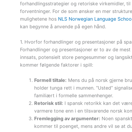
forhandlingsstrategier og retoriske virkemidler, ti
forventninger. For de som ønsker en mer strukture
mulighetene hos
NLS Norwegian Language School
kan begynne å anvende på egen hånd.
1. Hvorfor forhandlinger og presentasjoner på spa
Forhandlinger og presentasjoner er to av de mest k
innsats, potensielt store pengesummer og langsikti
kommer følgende faktorer i spill:
Formell tiltale:
Mens du på norsk gjerne bruk
holder tunga rett i munnen. “Usted” signali
familiært i formelle sammenhenger.
Retorisk stil:
I spansk retorikk kan det være
varmere tone enn i en tilsvarende norsk kon
Fremlegging av argumenter:
Noen spanskta
kommer til poenget, mens andre vil se at du 