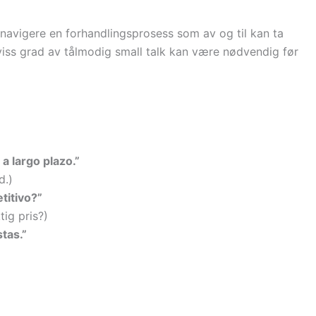
navigere en forhandlingsprosess som av og til kan ta
 viss grad av tålmodig small talk kan være nødvendig før
a largo plazo.”
d.)
titivo?”
ig pris?)
tas.”