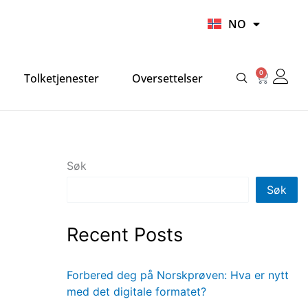
UR
NO
HI
0
Handlek
Tolketjenester
Oversettelser
Søk
Søk
Recent Posts
Forbered deg på Norskprøven: Hva er nytt
med det digitale formatet?