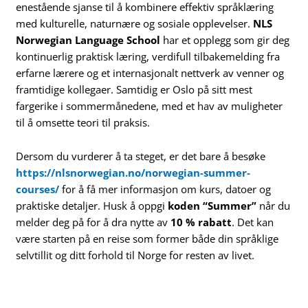
enestående sjanse til å kombinere effektiv språklæring
med kulturelle, naturnære og sosiale opplevelser.
NLS
Norwegian Language School
har et opplegg som gir deg
kontinuerlig praktisk læring, verdifull tilbakemelding fra
erfarne lærere og et internasjonalt nettverk av venner og
framtidige kollegaer. Samtidig er Oslo på sitt mest
fargerike i sommermånedene, med et hav av muligheter
til å omsette teori til praksis.
Dersom du vurderer å ta steget, er det bare å besøke
https://nlsnorwegian.no/norwegian-summer-
courses/
for å få mer informasjon om kurs, datoer og
praktiske detaljer. Husk å oppgi
koden “Summer”
når du
melder deg på for å dra nytte av
10 % rabatt
. Det kan
være starten på en reise som former både din språklige
selvtillit og ditt forhold til Norge for resten av livet.