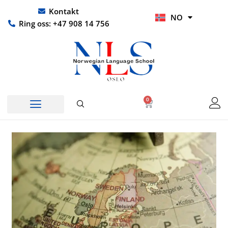
Hopp
UR
Kontakt
NO
rett
HI
Ring oss: +47 908 14 756
til
innholdet
0
Handlekurv