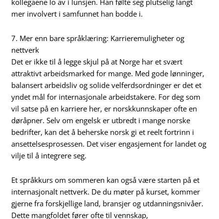
kollegaene lo av i lunsjen. Han følte seg plutselig langt
mer involvert i samfunnet han bodde i.
7. Mer enn bare språklæring: Karrieremuligheter og
nettverk
Det er ikke til å legge skjul på at Norge har et svært
attraktivt arbeidsmarked for mange. Med gode lønninger,
balansert arbeidsliv og solide velferdsordninger er det et
yndet mål for internasjonale arbeidstakere. For deg som
vil satse på en karriere her, er norskkunnskaper ofte en
døråpner. Selv om engelsk er utbredt i mange norske
bedrifter, kan det å beherske norsk gi et reelt fortrinn i
ansettelsesprosessen. Det viser engasjement for landet og
vilje til å integrere seg.
Et språkkurs om sommeren kan også være starten på et
internasjonalt nettverk. De du møter på kurset, kommer
gjerne fra forskjellige land, bransjer og utdanningsnivåer.
Dette mangfoldet fører ofte til vennskap,