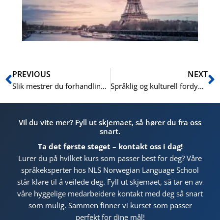
En
Prev
N
PREVIOUS
NEXT
Slik mestrer du forhandlinger og presentasjoner på forretningsspansk
Språklig og kulturell fordypning: Hvordan et sommerspråkkurs i Oslo kan endre ditt perspektiv på Norge
Vil du vite mer? Fyll ut skjemaet, så hører du fra oss
snart.
Ta det første steget – kontakt oss i dag!
Lurer du på hvilket kurs som passer best for deg? Våre
språkeksperter hos NLS Norwegian Language School
står klare til å veilede deg. Fyll ut skjemaet, så tar en av
våre hyggelige medarbeidere kontakt med deg så snart
som mulig. Sammen finner vi kurset som passer
perfekt for dine mål!