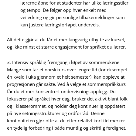
lærerne åpne for at studenter har ulike læringsstiler
og tempo. De følger opp hver enkelt med
veiledning og gir personlige tilbakemeldinger som
kan justere læringsforløpet underveis.
Alt dette gjør at du får et mer langvarig utbytte av kurset,
og ikke minst et større engasjement for språket du lærer.
3. Intensiv språklig fremgang i løpet av sommerukene
Mange som tar et norskkurs over lengre tid (for eksempel
én kveld i uka gjennom et helt semester), kan oppleve at
progresjonen går sakte. Ved å velge et sommerspråkkurs
får du et mer konsentrert undervisningsopplegg. Du
fokuserer på språket hver dag, bruker det aktivt blant folk
og i klasserommet, og holder deg kontinuerlig oppdatert
på nye setningsstrukturer og ordforråd. Denne
kontinuiteten gjør ofte at du etter relativt kort tid merker
en tydelig forbedring i både muntlig og skriftlig ferdighet.