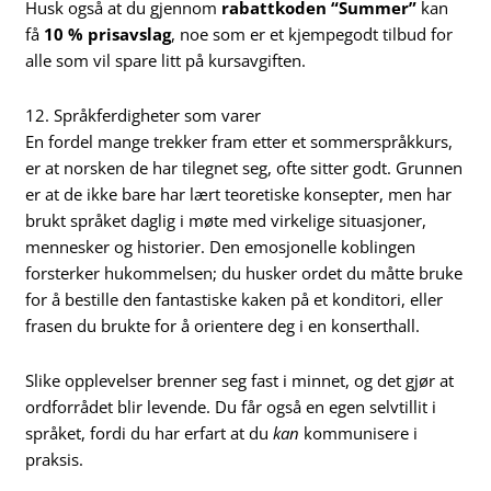
Husk også at du gjennom
rabattkoden “Summer”
kan
få
10 % prisavslag
, noe som er et kjempegodt tilbud for
alle som vil spare litt på kursavgiften.
12. Språkferdigheter som varer
En fordel mange trekker fram etter et sommerspråkkurs,
er at norsken de har tilegnet seg, ofte sitter godt. Grunnen
er at de ikke bare har lært teoretiske konsepter, men har
brukt språket daglig i møte med virkelige situasjoner,
mennesker og historier. Den emosjonelle koblingen
forsterker hukommelsen; du husker ordet du måtte bruke
for å bestille den fantastiske kaken på et konditori, eller
frasen du brukte for å orientere deg i en konserthall.
Slike opplevelser brenner seg fast i minnet, og det gjør at
ordforrådet blir levende. Du får også en egen selvtillit i
språket, fordi du har erfart at du
kan
kommunisere i
praksis.