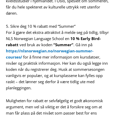
kveldsstudier i hjemlandet. I Oslo, spesielt om sommeren,
får du hele spekteret av kulturelle uttrykk rett utenfor
døren.
5. Sikre deg 10 % rabatt med “Summer”
For å gjøre det ekstra attraktivt å melde seg på tidlig, tilbyr
NLS Norwegian Language School en
10 % Early Bird-
rabatt
ved bruk av koden
“Summer”
. Gå inn på
https://nlsnorwegian.no/norwegian-summer-
courses/
for å finne mer informasjon om kursdatoer,
nivåer og praktisk informasjon. Her kan du også legge inn
koden når du registrerer deg. Husk at sommersesongen
vanligvis er populær, og at kursplassene kan fylles opp
raskt – det lønner seg derfor å være tidlig ute med
planleggingen.
Muligheten for rabatt er selvfølgelig et godt økonomisk
argument, men vel så viktig er det å forsikre seg om at
man får plass på det nivået som passer best for ens