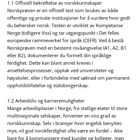
1.1 Offisiell bekreftelse av norskkunnskaper
Norskprøven er en offisiell test som brukes av både
offentlige og private institusjoner for å vurdere hvor godt
du behersker norsk. Testen er utviklet av Kompetanse
Norge (tidligere Vox) og tar utgangspunkt i Det felles
europeiske rammeverket for språk (CEFR). Ved å bestå
Norskprøven med en bestemt nivåangivelse (A1, A2, B1
eller B2), dokumenterer du formelt din språklige
ferdighet. Dette kan blant annet kreves i
ansettelsesprosesser, opptak ved universiteter og
høyskoler, eller i forbindelse med søknad om permanent
oppholdstillatelse og statsborgerskap.
1.2 Arbeidsliv og karrieremuligheter
Mange arbeidsplasser i Norge, fra statlige etater til store
multinasjonale selskaper, forventer en viss grad av
norskkunnskap. Selv i bransjer hvor engelsk benyttes
mye, vil god norskferdighet ofte være en fordel – ikke
bare for å kommunisere med kunder og kolleger, men