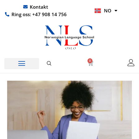
Hopp
UR
Kontakt
NO
rett
HI
Ring oss: +47 908 14 756
til
innholdet
0
Handlekurv