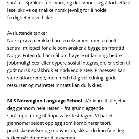
språket. Språk er ferskvare, og det lønner seg å fortsette å
lese, skrive og snakke norsk jevnlig for å holde
ferdighetene ved like.
Avsluttende tanker
Norskprøven er ikke bare en eksamen, men en helt
sentral milepæl for alle som ønsker å bygge en fremtid i
Norge. Enten du har mål om høyere utdanning, bedre
jobbmuligheter eller dypere sosial integrasjon, er veien til
godt norsk språkbruk et nødvendig steg. Prosessen kan
være utfordrende, men med riktig veiledning, gode
ressurser og målrettet innsats kan du lykkes.
NLS Norwegian Language School
står klare til å hjelpe
deg gjennom hele reisen – fra grunnleggende
språkopplæring til finpuss før testdagen. Vi har et
gjennomarbeidet opplegg som kombinerer teori,
praktiske øvelser og motivasjon, slik at du kan føle deg
sikker når du møter til eksamen.