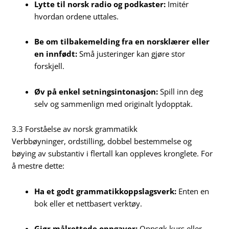
Lytte til norsk radio og podkaster:
Imitér
hvordan ordene uttales.
Be om tilbakemelding fra en norsklærer eller
en innfødt:
Små justeringer kan gjøre stor
forskjell.
Øv på enkel setningsintonasjon:
Spill inn deg
selv og sammenlign med originalt lydopptak.
3.3 Forståelse av norsk grammatikk
Verbbøyninger, ordstilling, dobbel bestemmelse og
bøying av substantiv i flertall kan oppleves kronglete. For
å mestre dette:
Ha et godt grammatikkoppslagsverk:
Enten en
bok eller et nettbasert verktøy.
Gjør målrettede oppgaver:
Oppsøk kurs eller