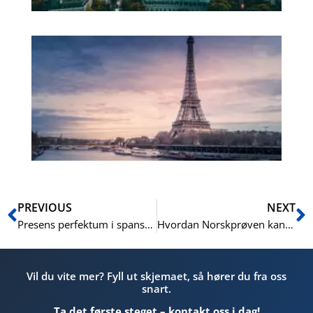
Ur
fr
ver
pr
En
Prev
N
PREVIOUS
NEXT
Presens perfektum i spansk: En grundig innføring
Hvordan Norskprøven kan endre din hverdag og fremtid i Norge
Vil du vite mer? Fyll ut skjemaet, så hører du fra oss
snart.
Ta det første steget – kontakt oss i dag!