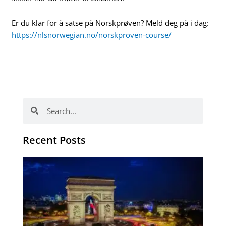
Er du klar for å satse på Norskprøven? Meld deg på i dag:
https://nlsnorwegian.no/norskproven-course/
Søk
Søk
Recent Posts
Ho
fo
ut
tr