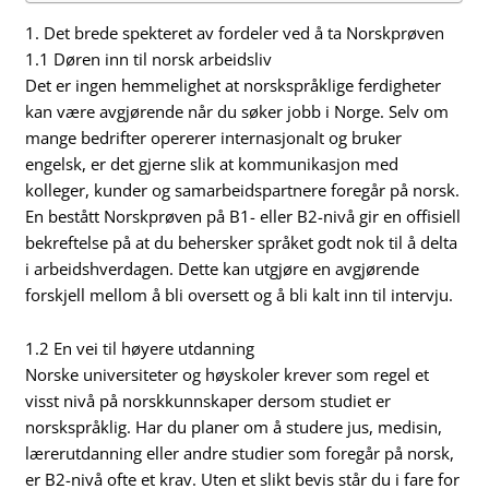
1. Det brede spekteret av fordeler ved å ta Norskprøven
1.1 Døren inn til norsk arbeidsliv
Det er ingen hemmelighet at norskspråklige ferdigheter
kan være avgjørende når du søker jobb i Norge. Selv om
mange bedrifter opererer internasjonalt og bruker
engelsk, er det gjerne slik at kommunikasjon med
kolleger, kunder og samarbeidspartnere foregår på norsk.
En bestått Norskprøven på B1- eller B2-nivå gir en offisiell
bekreftelse på at du behersker språket godt nok til å delta
i arbeidshverdagen. Dette kan utgjøre en avgjørende
forskjell mellom å bli oversett og å bli kalt inn til intervju.
1.2 En vei til høyere utdanning
Norske universiteter og høyskoler krever som regel et
visst nivå på norskkunnskaper dersom studiet er
norskspråklig. Har du planer om å studere jus, medisin,
lærerutdanning eller andre studier som foregår på norsk,
er B2-nivå ofte et krav. Uten et slikt bevis står du i fare for