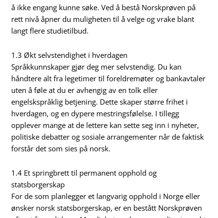
å ikke engang kunne søke. Ved å bestå Norskprøven på
rett nivå åpner du muligheten til å velge og vrake blant
langt flere studietilbud.
1.3 Økt selvstendighet i hverdagen
Språkkunnskaper gjør deg mer selvstendig. Du kan
håndtere alt fra legetimer til foreldremøter og bankavtaler
uten å føle at du er avhengig av en tolk eller
engelskspråklig betjening. Dette skaper større frihet i
hverdagen, og en dypere mestringsfølelse. I tillegg
opplever mange at de lettere kan sette seg inn i nyheter,
politiske debatter og sosiale arrangementer når de faktisk
forstår det som sies på norsk.
1.4 Et springbrett til permanent opphold og
statsborgerskap
For de som planlegger et langvarig opphold i Norge eller
ønsker norsk statsborgerskap, er en bestått Norskprøven