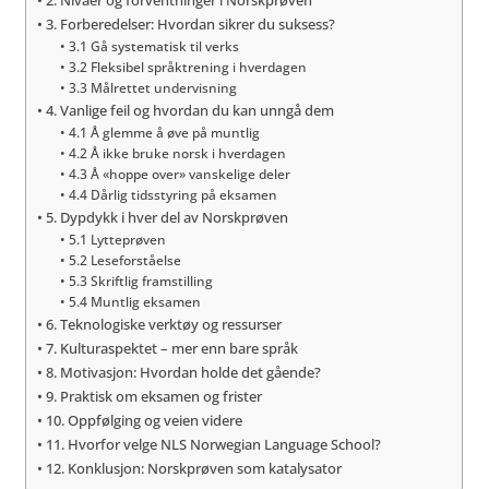
2. Nivåer og forventninger i Norskprøven
3. Forberedelser: Hvordan sikrer du suksess?
3.1 Gå systematisk til verks
3.2 Fleksibel språktrening i hverdagen
3.3 Målrettet undervisning
4. Vanlige feil og hvordan du kan unngå dem
4.1 Å glemme å øve på muntlig
4.2 Å ikke bruke norsk i hverdagen
4.3 Å «hoppe over» vanskelige deler
4.4 Dårlig tidsstyring på eksamen
5. Dypdykk i hver del av Norskprøven
5.1 Lytteprøven
5.2 Leseforståelse
5.3 Skriftlig framstilling
5.4 Muntlig eksamen
6. Teknologiske verktøy og ressurser
7. Kulturaspektet – mer enn bare språk
8. Motivasjon: Hvordan holde det gående?
9. Praktisk om eksamen og frister
10. Oppfølging og veien videre
11. Hvorfor velge NLS Norwegian Language School?
12. Konklusjon: Norskprøven som katalysator