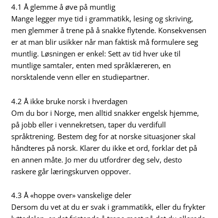
4.1 Å glemme å øve på muntlig
Mange legger mye tid i grammatikk, lesing og skriving,
men glemmer å trene på å snakke flytende. Konsekvensen
er at man blir usikker når man faktisk må formulere seg
muntlig. Løsningen er enkel: Sett av tid hver uke til
muntlige samtaler, enten med språklæreren, en
norsktalende venn eller en studiepartner.
4.2 Å ikke bruke norsk i hverdagen
Om du bor i Norge, men alltid snakker engelsk hjemme,
på jobb eller i vennekretsen, taper du verdifull
språktrening. Bestem deg for at norske situasjoner skal
håndteres på norsk. Klarer du ikke et ord, forklar det på
en annen måte. Jo mer du utfordrer deg selv, desto
raskere går læringskurven oppover.
4.3 Å «hoppe over» vanskelige deler
Dersom du vet at du er svak i grammatikk, eller du frykter