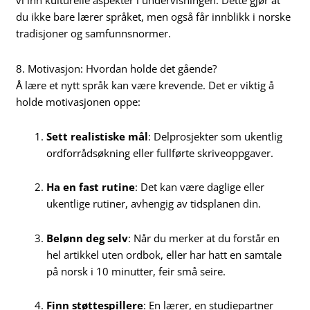
vi inn kulturelle aspekter i undervisningen. Dette gjør at
du ikke bare lærer språket, men også får innblikk i norske
tradisjoner og samfunnsnormer.
8. Motivasjon: Hvordan holde det gående?
Å lære et nytt språk kan være krevende. Det er viktig å
holde motivasjonen oppe:
Sett realistiske mål
: Delprosjekter som ukentlig
ordforrådsøkning eller fullførte skriveoppgaver.
Ha en fast rutine
: Det kan være daglige eller
ukentlige rutiner, avhengig av tidsplanen din.
Belønn deg selv
: Når du merker at du forstår en
hel artikkel uten ordbok, eller har hatt en samtale
på norsk i 10 minutter, feir små seire.
Finn støttespillere
: En lærer, en studiepartner