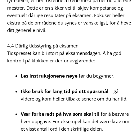
lyttedelen, er det fristende å trene mest på det du allerede
mestrer. Dette er en sikker vei til skjev kompetanse og
eventuelt dårlige resultater på eksamen. Fokuser heller
ekstra på de områdene du synes er vanskeligst, for å heve
ditt generelle nivå.
4.4 Dårlig tidsstyring på eksamen
Tidspresset kan bli stort på eksamensdagen. Å ha god
kontroll på klokken er derfor avgjørende:
Les instruksjonene nøye
før du begynner.
Ikke bruk for lang tid på ett spørsmål
– gå
videre og kom heller tilbake senere om du har tid.
Vær forberedt på hva som skal til
for å besvare
hver oppgave. For eksempel kan det være krav om
et visst antall ord i den skriftlige delen.