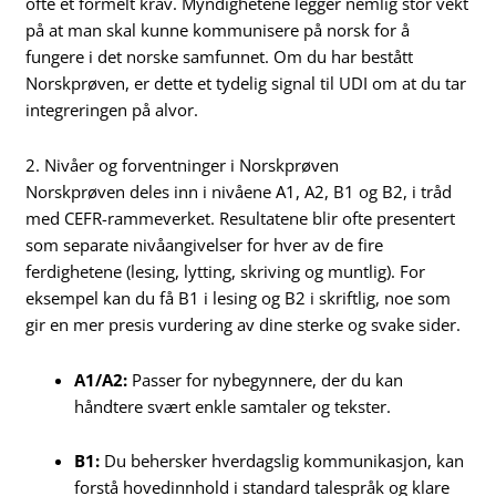
ofte et formelt krav. Myndighetene legger nemlig stor vekt
på at man skal kunne kommunisere på norsk for å
fungere i det norske samfunnet. Om du har bestått
Norskprøven, er dette et tydelig signal til UDI om at du tar
integreringen på alvor.
2. Nivåer og forventninger i Norskprøven
Norskprøven deles inn i nivåene A1, A2, B1 og B2, i tråd
med CEFR-rammeverket. Resultatene blir ofte presentert
som separate nivåangivelser for hver av de fire
ferdighetene (lesing, lytting, skriving og muntlig). For
eksempel kan du få B1 i lesing og B2 i skriftlig, noe som
gir en mer presis vurdering av dine sterke og svake sider.
A1/A2:
Passer for nybegynnere, der du kan
håndtere svært enkle samtaler og tekster.
B1:
Du behersker hverdagslig kommunikasjon, kan
forstå hovedinnhold i standard talespråk og klare