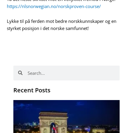
https://nlsnorwegian.no/norskproven-course/
Lykke til på ferden mot bedre norskkunnskaper og en
styrket posisjon i det norske samfunnet!
Søk
Søk
Recent Posts
Ho
fo
ut
tr