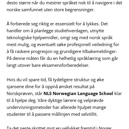
desto større når du mestrer språket nok til å navigere i det
norske samfunnet uten store begrensninger.
Å forberede seg riktig er essensielt for å lykkes. Det
handler om å planlegge studiehverdagen, utnytte
teknologiske hjelpemidler, omgi seg med norsk språk
mest mulig, og eventuelt søke profesjonell veiledning for
å få raskere progresjon og grundigere tilbakemeldinger.
På denne måten får du en helhetlig språklæring som går
langt utover bare eksamensforberedelser.
Hvis du vil spare tid, få tydeligere struktur og øke
sjansene dine for å oppnå ønsket resultat på
Norskprøven, står
NLS Norwegian Language School
klar
til å hjelpe deg. Våre dyktige lærere og velprøvde
undervisningsmetoder har allerede hjulpet mange
studenter til å passere mållinjen med selvtillit.
Ta det neste skrittet mot en vellykket fremtid i Norge: