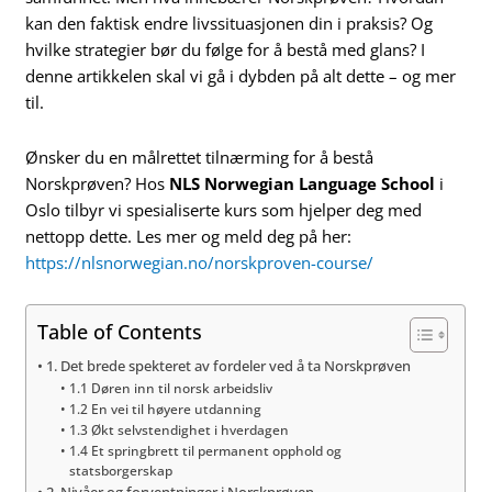
kan den faktisk endre livssituasjonen din i praksis? Og
hvilke strategier bør du følge for å bestå med glans? I
denne artikkelen skal vi gå i dybden på alt dette – og mer
til.
Ønsker du en målrettet tilnærming for å bestå
Norskprøven? Hos
NLS Norwegian Language School
i
Oslo tilbyr vi spesialiserte kurs som hjelper deg med
nettopp dette. Les mer og meld deg på her:
https://nlsnorwegian.no/norskproven-course/
Table of Contents
1. Det brede spekteret av fordeler ved å ta Norskprøven
1.1 Døren inn til norsk arbeidsliv
1.2 En vei til høyere utdanning
1.3 Økt selvstendighet i hverdagen
1.4 Et springbrett til permanent opphold og
statsborgerskap