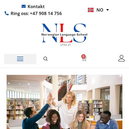
Hopp
UR
Kontakt
NO
rett
HI
Ring oss: +47 908 14 756
til
innholdet
0
Handlekurv