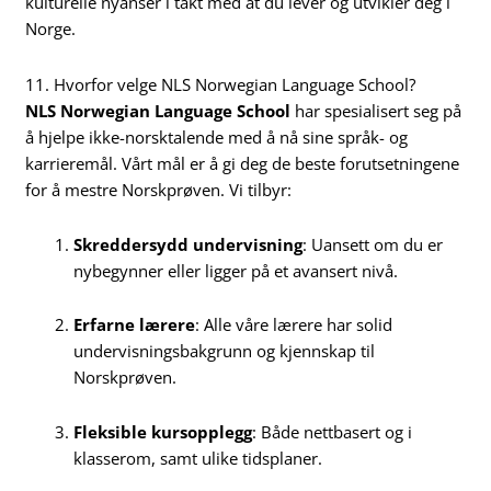
kulturelle nyanser i takt med at du lever og utvikler deg i
Norge.
11. Hvorfor velge NLS Norwegian Language School?
NLS Norwegian Language School
har spesialisert seg på
å hjelpe ikke-norsktalende med å nå sine språk- og
karrieremål. Vårt mål er å gi deg de beste forutsetningene
for å mestre Norskprøven. Vi tilbyr:
Skreddersydd undervisning
: Uansett om du er
nybegynner eller ligger på et avansert nivå.
Erfarne lærere
: Alle våre lærere har solid
undervisningsbakgrunn og kjennskap til
Norskprøven.
Fleksible kursopplegg
: Både nettbasert og i
klasserom, samt ulike tidsplaner.