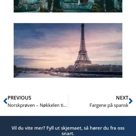
Ur
fr
ver
pr
En
Prev
N
PREVIOUS
NEXT
Norskprøven – Nøkkelen til integrering og suksess i Norg
Fargene på spansk
Vil du vite mer? Fyll ut skjemaet, så hører du fra oss
snart.