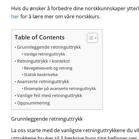
Hvis du ønsker å forbedre dine norskkunnskaper ytterlig
her
for å lære mer om våre norskkurs.
Table of Contents
Grunnleggende retninguttrykk
Vanlige retninguttrykk
Retninguttrykk i kontekst
Bevegelsesverb og retning
Statisk beskrivelse
Avanserte retninguttrykk
Eksempler på avanserte retninguttrykk
Vanlige feil med retninguttrykk
Oppsummering
Grunnleggende retninguttrykk
La oss starte med de vanligste retninguttrykkene du v
uttrykkene brukes til å beskrive hvor ting befinner seg