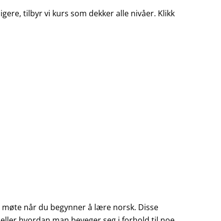
ere, tilbyr vi kurs som dekker alle nivåer. Klikk
il møte når du begynner å lære norsk. Disse
, eller hvordan man beveger seg i forhold til noe