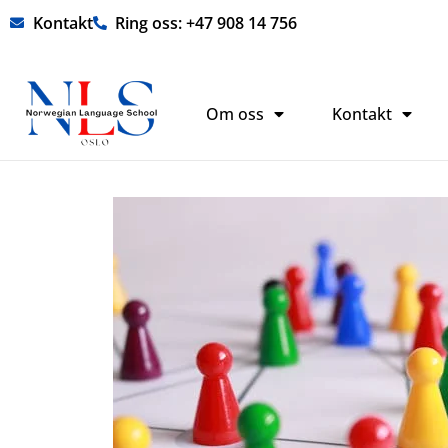
Hopp
Kontakt
Ring oss: +47 908 14 756
rett
til
innholdet
Om oss
Kontakt