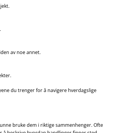
jekt.
.
siden av noe annet.
ekter.
ene du trenger for å navigere hverdagslige
 kunne bruke dem i riktige sammenhenger. Ofte
å beskrive hvordan handlinger finner sted.