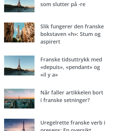
som slutter på -re
Slik fungerer den franske
bokstaven «h»: Stum og
aspirert
Franske tidsuttrykk med
«depuis», «pendant» og
«il y a»
Når faller artikkelen bort
i franske setninger?
Uregelrette franske verb i
presens: En oversikt