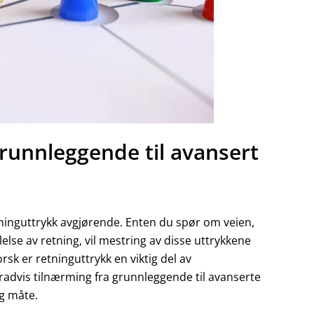
grunnleggende til avansert
etninguttrykk avgjørende. Enten du spør om veien,
lelse av retning, vil mestring av disse uttrykkene
k er retninguttrykk en viktig del av
advis tilnærming fra grunnleggende til avanserte
ig måte.