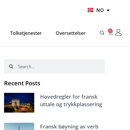
UR
NO
HI
0
Handlek
Tolketjenester
Oversettelser
Søk
Søk
Recent Posts
Hovedregler for fransk
uttale og trykkplassering
Fransk bøyning av verb