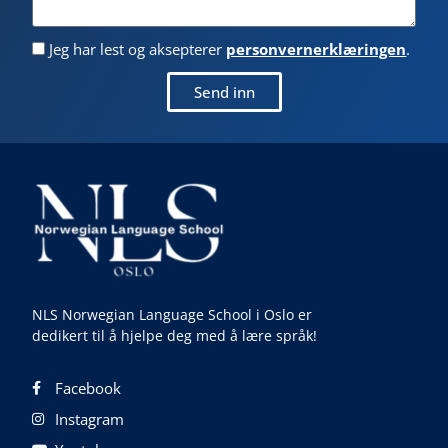
Jeg har lest og aksepterer
personvernerklæringen
.
Send inn
NLS Norwegian Language School i Oslo er
dedikert til å hjelpe deg med å lære språk!
Facebook
Instagram