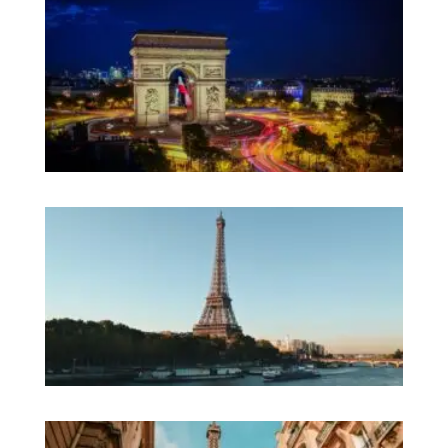
Ho
fo
ut
tr
Fr
bø
av
so
slu
på
Sli