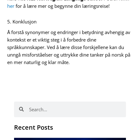
her
for å lære mer og begynne din læringsreise!
5. Konklusjon
Å forstå synonymer og endringer i betydning avhengig av
kontekst er et viktig steg i å forbedre dine
språkkunnskaper. Ved å lære disse forskjellene kan du
unngå misforståelser og uttrykke dine tanker på norsk på
en mer naturlig og klar måte.
Søk
Søk
Recent Posts