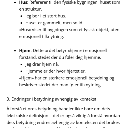
Hus
: Refererer til den fysiske bygningen, huset som
en struktur.
Jeg bor i et stort hus.
Huset er gammelt, men solid.
«Hus» viser til bygningen som et fysisk objekt, uten
emosjonell tilknytning.
Hjem
: Dette ordet betyr «hjem» i emosjonell
forstand, stedet der du føler deg hjemme.
Jeg drar hjem nå.
Hjemme er der hvor hjertet er.
«Hjem» har en sterkere emosjonell betydning og
beskriver stedet der man føler tilknytning.
3. Endringer i betydning avhengig av kontekst
Å forstå et ords betydning handler ikke bare om dets
leksikalske definisjon – det er også viktig å forstå hvordan
dets betydning endres avhengig av konteksten det brukes