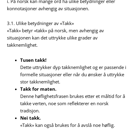
i. På norsk kan mange ord ha ulike betydninger eller
konnotasjoner avhengig av situasjonen.
3.1. Ulike betydninger av «Takk»
«Takk» betyr «takk» på norsk, men avhengig av
situasjonen kan det uttrykke ulike grader av
takknemlighet.
Tusen takk!
Dette uttrykker dyp takknemlighet og er passende i
formelle situasjoner eller når du ønsker å uttrykke
stor takknemlighet.
Takk for maten.
Denne høflighetsfrasen brukes etter et måltid for å
takke verten, noe som reflekterer en norsk
tradisjon.
Nei takk.
«Takk» kan også brukes for å avslå noe høflig.