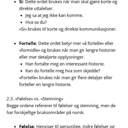
Si
: Dette ordet brukes når man skal gjøre korte og
direkte uttalelser.
Jeg sa at jeg ikke kan komme.
Hva sa du?
«Si» brukes til korte og direkte kommunikasjoner.
Fortelle
: Dette ordet betyr mer «å fortelle» eller
«formidle» og brukes når man gir lengre historier
eller mer detaljerte opplysninger.
Han fortalte meg en interessant historie.
Kan du fortelle meg hva som skjedde?
«Fortelle» brukes når man gir flere detaljer eller
forteller en lengre historie.
2.3. «Følelse» vs. «Stemning»
Begge ordene refererer til følelser og stemning, men de
har forskjellige bruksområder på norsk.
Følelse
: Henviser til personlige, indre følelser og