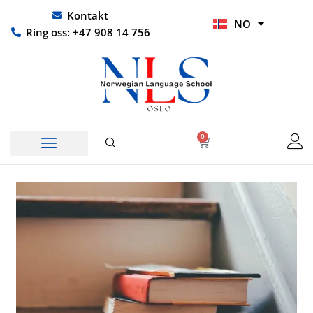
Hopp
UR
Kontakt
NO
rett
HI
Ring oss: +47 908 14 756
til
innholdet
0
Handlekurv