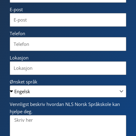
E-post
Telefon
Lokasjon
Ønsket språk
Vennligst beskriv hvordan NLS Norsk Språkskole kan
hjelpe deg.