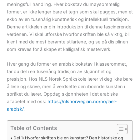
meningsfull handling. Hver bokstav du møysommelig
former, er ikke lenger bare et tegn som skal pugges, men et
ekko av en tusenårig kunstnerisk og intellektuell tradisjon.
Denne artikkelen er din introduksjon til denne fascinerende
verdenen. Vi skal utforske hvorfor skriften ble så viktig, bli
kjent med de mest berømte stilartene, og se på disiplinen
som kreves for å skape et kalligrafisk mesterverk.
Hver gang du former en arabisk bokstav i klasserommet,
tar du del i en tusenårig tradisjon av skjønnhet og
presisjon. Hos NLS Norsk Språkskole lærer vi deg ikke bare
å lese og skrive, men å verdsette den iboende kunsten i
språket du lærer. Oppdag skjønnheten i det arabiske
alfabetet med oss:
https://nlsnorwegian.no/no/laer-
arabisk/
.
Table of Contents
Del 1: Hvorfor skriften ble en kunstart? Den historiske og