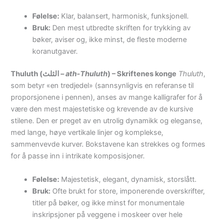
Følelse:
Klar, balansert, harmonisk, funksjonell.
Bruk:
Den mest utbredte skriften for trykking av
bøker, aviser og, ikke minst, de fleste moderne
koranutgaver.
Thuluth (الثلث –
ath-Thuluth
) – Skriftenes konge
Thuluth
,
som betyr «en tredjedel» (sannsynligvis en referanse til
proporsjonene i pennen), anses av mange kalligrafer for å
være den mest majestetiske og krevende av de kursive
stilene. Den er preget av en utrolig dynamikk og eleganse,
med lange, høye vertikale linjer og komplekse,
sammenvevde kurver. Bokstavene kan strekkes og formes
for å passe inn i intrikate komposisjoner.
Følelse:
Majestetisk, elegant, dynamisk, storslått.
Bruk:
Ofte brukt for store, imponerende overskrifter,
titler på bøker, og ikke minst for monumentale
inskripsjoner på veggene i moskeer over hele