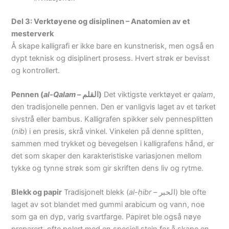
Del 3: Verktøyene og disiplinen – Anatomien av et
mesterverk
Å skape kalligrafi er ikke bare en kunstnerisk, men også en
dypt teknisk og disiplinert prosess. Hvert strøk er bevisst
og kontrollert.
Pennen (
al-Qalam
– القلم)
Det viktigste verktøyet er
qalam
,
den tradisjonelle pennen. Den er vanligvis laget av et tørket
sivstrå eller bambus. Kalligrafen spikker selv pennesplitten
(
nib
) i en presis, skrå vinkel. Vinkelen på denne splitten,
sammen med trykket og bevegelsen i kalligrafens hånd, er
det som skaper den karakteristiske variasjonen mellom
tykke og tynne strøk som gir skriften dens liv og rytme.
Blekk og papir
Tradisjonelt blekk (
al-ḥibr
– الحبر) ble ofte
laget av sot blandet med gummi arabicum og vann, noe
som ga en dyp, varig svartfarge. Papiret ble også nøye