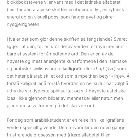
blokkbokstavene vi er vant med i det latinske alfabetet,
besitter den arabiske skriften en iboende flyt, en rytmisk
energi og en visuell poesi som fanger øyet og pirrer
nysgjerrigheten.
Hva er det som gjør denne skriften så fengslende? Svaret
ligger i at den, for en stor del av verden, er mye mer enn
bare et system for å nedtegne ord. Den er en av de
høyeste og mest anerkjente kunstformene i den islamske
og arabiske sivilisasjonen:
kalligrafi
, eller
khaṭṭ
(خط) som
det heter på arabisk, et ord som simpelthen betyr «linje». Å
forstå kalligrafi er å forstå hvordan en hel kultur har valgt å
uttrykke sin dypeste spiritualitet og sitt høyeste estetiske
ideal, ikke gjennom bilder av mennesker eller natur, men
gjennom selve formen på det skrevne ord.
For deg som arabiskstudent er en reise inn i kalligrafiens
verden spesielt givende. Den forvandler den noen ganger
frustrerende prosessen med å lære alfabetet til en