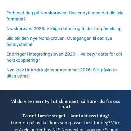
Forbered deg på Norskprøven: Hva er nytt med det digitale
formatet?
Norskprøven 2026: Viktige datoer og frister for påmelding
Slik blir den nye Norskprøven: Overgangen til det nye
testsystemet
Endringer i integreringsloven 2026: Hva betyr dette for din
norskopplæring?
Nye krav i introduksjonsprogrammet 2026: Slik påvirkes
ditt sluttmål
Vil du vite mer? Fyll ut skjemaet, så hører du fra oss
snart.
Ta det første steget – kontakt oss i dag!
Lurer du på hvilket kurs som passer best for deg? Våre
språkeksperter hos NLS Norwegian Language School