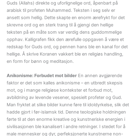
Guds (Allahs) direkte og uforlignelige ord, åpenbart på
arabisk til profeten Muhammed. Teksten i seg selv er
ansett som hellig. Dette skapte en enorm ærefrykt for det
skrevne ord og en sterk trang til å gjengi den hellige
teksten på en måte som var verdig dens guddommelige
opphav. Kalligrafen fikk den ærefulle oppgaven å være et
redskap for Guds ord, og pennen hans ble en kanal for det
hellige. Å skrive Koranen vakkert ble en religiøs handling,
en form for bønn og meditasjon.
Anikonisme: Forbudet mot bilder
En annen avgjørende
faktor er det som kalles anikonisme – en utbredt skepsis
mot, og i mange religiøse kontekster et forbud mot,
avbildning av levende vesener, spesielt profeter og Gud.
Man fryktet at slike bilder kunne føre til idoldyrkelse, slik det
hadde gjort i før-islamsk tid. Denne teologiske holdningen
førte til at den enorme kreative og kunstneriske energien i
sivilisasjonen ble kanalisert i andre retninger. I stedet for å
male mennesker og dyr, perfeksjonerte kunstnerne non-