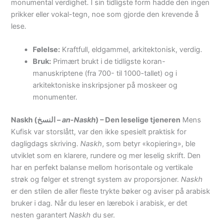
monumental verdighet. I sin tidligste form hadde den ingen
prikker eller vokal-tegn, noe som gjorde den krevende å
lese.
Følelse:
Kraftfull, eldgammel, arkitektonisk, verdig.
Bruk:
Primært brukt i de tidligste koran-
manuskriptene (fra 700- til 1000-tallet) og i
arkitektoniske inskripsjoner på moskeer og
monumenter.
Naskh (النسخ –
an-Naskh
) – Den leselige tjeneren
Mens
Kufisk var storslått, var den ikke spesielt praktisk for
dagligdags skriving.
Naskh
, som betyr «kopiering», ble
utviklet som en klarere, rundere og mer leselig skrift. Den
har en perfekt balanse mellom horisontale og vertikale
strøk og følger et strengt system av proporsjoner.
Naskh
er den stilen de aller fleste trykte bøker og aviser på arabisk
bruker i dag. Når du leser en lærebok i arabisk, er det
nesten garantert
Naskh
du ser.