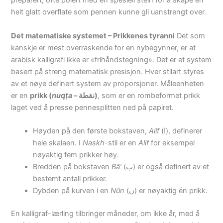
preparert, ofte polert med en spesiell stein for å skape en
helt glatt overflate som pennen kunne gli uanstrengt over.
Det matematiske systemet – Prikkenes tyranni
Det som
kanskje er mest overraskende for en nybegynner, er at
arabisk kalligrafi ikke er «frihåndstegning». Det er et system
basert på streng matematisk presisjon. Hver stilart styres
av et nøye definert system av proporsjoner. Måleenheten
er en
prikk (
nuqṭa
– نقطة)
, som er en rombeformet prikk
laget ved å presse pennesplitten ned på papiret.
Høyden på den første bokstaven,
Alif
(ا), definerer
hele skalaen.
I
Naskh
-stil er en
Alif
for eksempel
nøyaktig fem prikker høy.
Bredden på bokstaven
Bā’
(ب) er også definert av et
bestemt antall prikker.
Dybden på kurven i en
Nūn
(ن) er nøyaktig én prikk.
En kalligraf-lærling tilbringer måneder, om ikke år, med å