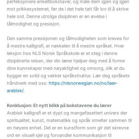
perfeksjonere enkeltbokstaver, og måle dem igjen og igjen
mot prikkesystemet, før de i det hele tatt får lov til å skrive
hele ord. Denne utrolige disiplinen er en øvelse i
tålmodighet og presisjon.
Den samme presisjonen og tålmodigheten som kreves for
å mestre kalligrafi, er nøkkelen til å mestre språket. Hver
leksjon hos NLS Norsk Språkskole er et steg i denne
disiplinerte reisen, der din lærer hjelper deg med å forme
dine kunnskaper med nøyaktighet og omsorg, slik at du
bygger en solid og vakker språkstruktur. Lær deg språkets
håndverk med oss:
https://nlsnorwegian.no/no/laer-
arabisk/
.
Konklusjon: Et nytt blikk på bokstavene du lærer
Arabisk kalligrafi er et dypt og mangefasettert univers der
spiritualitet, kunst, matematikk og språk smelter sammen til
en høyere enhet. Det er en kunstform som gir det skrevne
ord en visuell sjel og forvandler kommunikasjon til