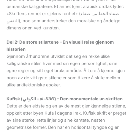
osmanske kalligrafene. Et annet kjent arabisk ordtak lyder:
«Skriftens renhet er sjelens renhet» (صفاء الخط من صفاء
النفس), noe som understreker den moralske og åndelige
dimensjonen ved kunsten.
Del 2: De store stilartene – En visuell reise gjennom
historien
Gjennom århundrene utviklet det seg en rekke ulike
kalligrafiske stiler, hver med sin egen personlighet, sine
egne regler og sitt eget bruksområde. Å lære å kjenne igjen
noen av de viktigste stilene er som å lære å skille mellom
ulike arkitektoniske epoker.
Kufisk (الكوفي –
al-Kūfī
) – Den monumentale ur-skriften
Dette er den eldste og en av de mest gjenkjennelige stilene,
oppkalt etter byen Kufa i dagens Irak.
Kufisk skrift er preget
av sine sterke, rette linjer og sine kantete, nesten
geometriske former. Den har en horisontal tyngde og en