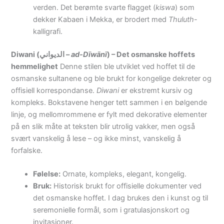
verden. Det berømte svarte flagget (
kiswa
) som
dekker Kabaen i Mekka, er brodert med
Thuluth
-
kalligrafi.
Diwani (الديواني –
ad-Dīwānī
) – Det osmanske hoffets
hemmelighet
Denne stilen ble utviklet ved hoffet til de
osmanske sultanene og ble brukt for kongelige dekreter og
offisiell korrespondanse.
Diwani
er ekstremt kursiv og
kompleks. Bokstavene henger tett sammen i en bølgende
linje, og mellomrommene er fylt med dekorative elementer
på en slik måte at teksten blir utrolig vakker, men også
svært vanskelig å lese – og ikke minst, vanskelig å
forfalske.
Følelse:
Ornate, kompleks, elegant, kongelig.
Bruk:
Historisk brukt for offisielle dokumenter ved
det osmanske hoffet. I dag brukes den i kunst og til
seremonielle formål, som i gratulasjonskort og
invitasjoner.