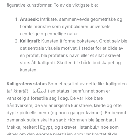
figurative kunstformer. To av de viktigste ble:
Arabesk:
Intrikate, sammenvevde geometriske og
florale mønstre som symboliserer universets
uendelige og enhetlige natur.
Kalligrafi:
Kunsten å forme bokstaver. Ordet selv ble
det sentrale visuelle motivet. I stedet for et bilde av
en profet, ble profetens navn eller et sitat skrevet i
storslått kalligrafi. Skriften ble både budskapet og
kunsten.
Kalligrafens status
Som et resultat av dette fikk kalligrafen
(
al-khaṭṭāṭ
– الخطّاط) en status i samfunnet som er
vanskelig å forestille seg i dag. De var ikke bare
håndverkere; de var anerkjente kunstnere, lærde og ofte
dypt spirituelle menn (og noen ganger kvinner). En berømt
osmansk sultan skal ha sagt: «Koranen ble åpenbart i
Mekka, resitert i Egypt, og skrevet i Istanbul,» noe som
vitner om den enorme prestisjen som var knyttet til de