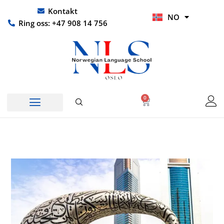
Hopp
UR
Kontakt
NO
rett
HI
Ring oss: +47 908 14 756
til
innholdet
0
Handlekurv