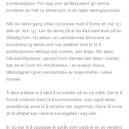
kontemplasjon. For deg som språkstudent gir denne
innsikten en helt ny dimensjon til din egen læringsprosess.
Når du neste gang sitter og strever med å forme en
Ḥā’
(ح)
eller en
ʿAyn
(ع), kan du tenke på at du ikke bare øver på en
tilfeldig form. Du deltar i en samtale med århundrer av
kunstnere og lærde som har dedikert sine liv til å
perfeksjonere nettopp den kurven, den linjen. Din egen
håndskriftpraksis, uansett hvor klønete den føles i starten,
kan bli en form for mindfulness – en øvelse i fokus,
tålmodighet og en verdsettelse av skjønnheten i selve
formen.
Å lære arabisk er å lære å se verden på en ny måte. Det er å
forstå ordenes makt til å kommunisere, men også deres
enestående evne til å uttrykke ren skjønnhet. Det er å innse
at et alfabet kan være et kunstgalleri i seg selv.
Er du klar til å oppdage et språk som også er en av verdens