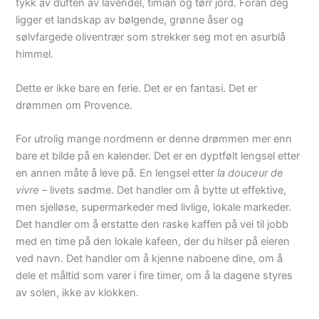
tykk av duften av lavendel, timian og tørr jord. Foran deg
ligger et landskap av bølgende, grønne åser og
sølvfargede oliventrær som strekker seg mot en asurblå
himmel.
Dette er ikke bare en ferie. Det er en fantasi. Det er
drømmen om Provence.
For utrolig mange nordmenn er denne drømmen mer enn
bare et bilde på en kalender. Det er en dyptfølt lengsel etter
en annen måte å leve på. En lengsel etter
la douceur de
vivre
– livets sødme. Det handler om å bytte ut effektive,
men sjelløse, supermarkeder med livlige, lokale markeder.
Det handler om å erstatte den raske kaffen på vei til jobb
med en time på den lokale kafeen, der du hilser på eieren
ved navn. Det handler om å kjenne naboene dine, om å
dele et måltid som varer i fire timer, om å la dagene styres
av solen, ikke av klokken.