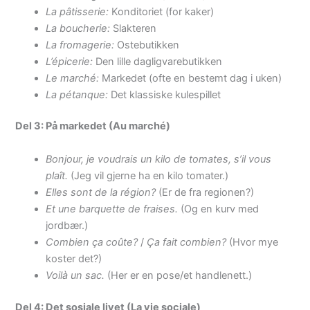
La pâtisserie:
Konditoriet (for kaker)
La boucherie:
Slakteren
La fromagerie:
Ostebutikken
L’épicerie:
Den lille dagligvarebutikken
Le marché:
Markedet (ofte en bestemt dag i uken)
La pétanque:
Det klassiske kulespillet
Del 3: På markedet (Au marché)
Bonjour, je voudrais un kilo de tomates, s’il vous
plaît.
(Jeg vil gjerne ha en kilo tomater.)
Elles sont de la région?
(Er de fra regionen?)
Et une barquette de fraises.
(Og en kurv med
jordbær.)
Combien ça coûte?
/
Ça fait combien?
(Hvor mye
koster det?)
Voilà un sac.
(Her er en pose/et handlenett.)
Del 4: Det sosiale livet (La vie sociale)