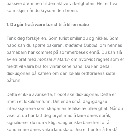
passive drømmen til den aktive virkeligheten. Her er hva
som skjer når du krysser den broen:
1. Du går fra å være turist til å bli en nabo
Tenk deg forskjellen. Som turist smiler du og nikker. Som
nabo kan du spørre bakeren,
madame Dubois
, om hennes
barnebarn har kommet på sommerbesøk ennå. Du kan slå
av en prat med
monsieur Martin
om hvorvidt regnet som er
meldt vil være bra for vinrankene hans. Du kan delta i
diskusjonen på kafeen om den lokale ordførerens siste
påfunn.
Dette er ikke avanserte, filosofiske diskusjoner. Dette er
limet i et lokalsamfunn. Det er de små, dagligdagse
interaksjonene som skaper en følelse av tilhørighet. Når du
viser at du har tatt deg bryet med å lære deres språk,
signaliserer du noe viktig: «Jeg er ikke bare her for å
konsumere deres vakre landskap. Jeg er her for å forstå