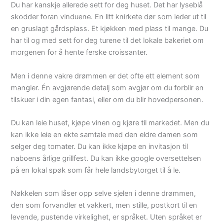
Du har kanskje allerede sett for deg huset. Det har lyseblå
skodder foran vinduene. En litt knirkete dør som leder ut til
en gruslagt gårdsplass. Et kjøkken med plass til mange. Du
har til og med sett for deg turene til det lokale bakeriet om
morgenen for å hente ferske croissanter.
Men i denne vakre drømmen er det ofte ett element som
mangler. Én avgjørende detalj som avgjør om du forblir en
tilskuer i din egen fantasi, eller om du blir hovedpersonen.
Du kan leie huset, kjøpe vinen og kjøre til markedet. Men du
kan ikke leie en ekte samtale med den eldre damen som
selger deg tomater. Du kan ikke kjøpe en invitasjon til
naboens årlige grillfest. Du kan ikke google oversettelsen
på en lokal spøk som får hele landsbytorget til å le.
Nøkkelen som låser opp selve sjelen i denne drømmen,
den som forvandler et vakkert, men stille, postkort til en
levende, pustende virkelighet, er språket. Uten språket er