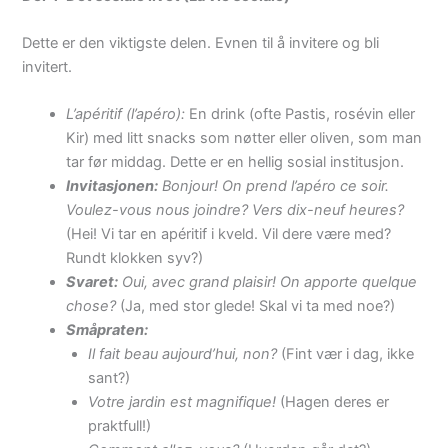
Dette er den viktigste delen. Evnen til å invitere og bli
invitert.
L’apéritif (l’apéro):
En drink (ofte Pastis, rosévin eller
Kir) med litt snacks som nøtter eller oliven, som man
tar før middag. Dette er en hellig sosial institusjon.
Invitasjonen:
Bonjour! On prend l’apéro ce soir.
Voulez-vous nous joindre? Vers dix-neuf heures?
(Hei! Vi tar en apéritif i kveld. Vil dere være med?
Rundt klokken syv?)
Svaret:
Oui, avec grand plaisir! On apporte quelque
chose?
(Ja, med stor glede! Skal vi ta med noe?)
Småpraten:
Il fait beau aujourd’hui, non?
(Fint vær i dag, ikke
sant?)
Votre jardin est magnifique!
(Hagen deres er
praktfull!)