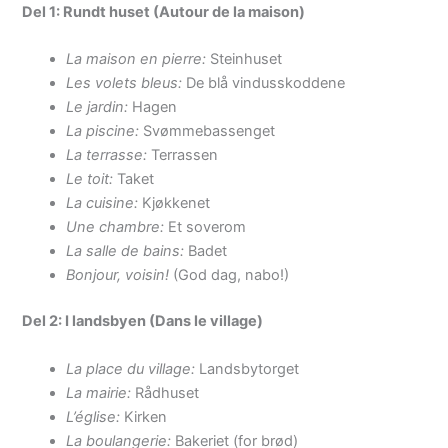
Del 1: Rundt huset (Autour de la maison)
La maison en pierre:
Steinhuset
Les volets bleus:
De blå vindusskoddene
Le jardin:
Hagen
La piscine:
Svømmebassenget
La terrasse:
Terrassen
Le toit:
Taket
La cuisine:
Kjøkkenet
Une chambre:
Et soverom
La salle de bains:
Badet
Bonjour, voisin!
(God dag, nabo!)
Del 2: I landsbyen (Dans le village)
La place du village:
Landsbytorget
La mairie:
Rådhuset
L’église:
Kirken
La boulangerie:
Bakeriet (for brød)