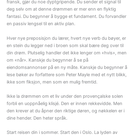
fransk, gjør du noe dyptgripende. Du sender et signal til
deg selv om at denne drømmen er mer enn en flyktig
fantasi. Du begynner å bygge et fundament. Du forvandler
en passiv lengsel til en aktiv plan.
Hver nye preposisjon du lærer, hvert nye verb du bøyer, er
en stein du legger ned i broen som skal bære deg over til
din drøm. Plutselig handler det ikke lenger om «hvis», men
om «når». Kanskje du begynner å se på
eiendomsannonser på en ny måte. Kanskje du begynner å
lese bøker av forfattere som Peter Mayle med et nytt blikk,
ikke som fiksjon, men som en mulig fremtid.
Ikke la drømmen om et liv under den provençalske solen
forbli en uoppnåelig klisjé. Den er innen rekkevidde. Men
den krever at du åpner den riktige døren, og nøkkelen er i
dine hender. Den heter språk.
Start reisen din i sommer. Start den i Oslo. La lyden av