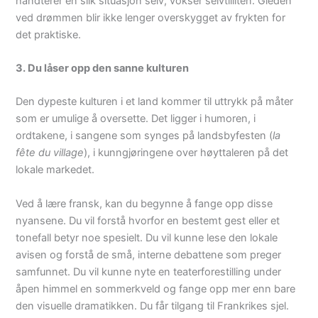
håndterer en slik situasjon selv, vokser selvtilliten. Gleden
ved drømmen blir ikke lenger overskygget av frykten for
det praktiske.
3. Du låser opp den sanne kulturen
Den dypeste kulturen i et land kommer til uttrykk på måter
som er umulige å oversette. Det ligger i humoren, i
ordtakene, i sangene som synges på landsbyfesten (
la
fête du village
), i kunngjøringene over høyttaleren på det
lokale markedet.
Ved å lære fransk, kan du begynne å fange opp disse
nyansene. Du vil forstå hvorfor en bestemt gest eller et
tonefall betyr noe spesielt. Du vil kunne lese den lokale
avisen og forstå de små, interne debattene som preger
samfunnet. Du vil kunne nyte en teaterforestilling under
åpen himmel en sommerkveld og fange opp mer enn bare
den visuelle dramatikken. Du får tilgang til Frankrikes sjel.