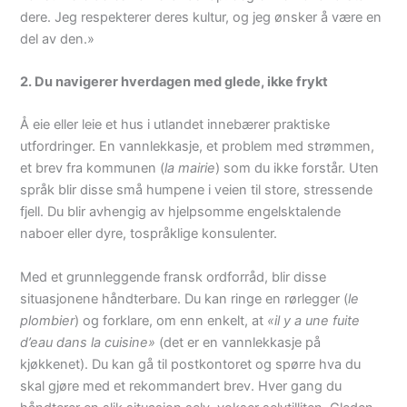
dere. Jeg respekterer deres kultur, og jeg ønsker å være en
del av den.»
2. Du navigerer hverdagen med glede, ikke frykt
Å eie eller leie et hus i utlandet innebærer praktiske
utfordringer. En vannlekkasje, et problem med strømmen,
et brev fra kommunen (
la mairie
) som du ikke forstår. Uten
språk blir disse små humpene i veien til store, stressende
fjell. Du blir avhengig av hjelpsomme engelsktalende
naboer eller dyre, tospråklige konsulenter.
Med et grunnleggende fransk ordforråd, blir disse
situasjonene håndterbare. Du kan ringe en rørlegger (
le
plombier
) og forklare, om enn enkelt, at
«il y a une fuite
d’eau dans la cuisine»
(det er en vannlekkasje på
kjøkkenet). Du kan gå til postkontoret og spørre hva du
skal gjøre med et rekommandert brev. Hver gang du