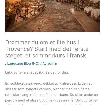
Drømmer du om et lite hus i
Provence? Start med det første
steget: et sommerkurs i fransk.
/
Language Blog (NO)
/ Av
admin
Lukk øynene et øyeblikk. Se det for deg.
En solbleket steinvegg, dekket av klatreroser. Lyden av
sirisser som synger i varmen, blandet med den fjerne,
rytmiske klangen fra en pétanque-bane. Du sitter under en
pergola med et glass duggfrisk rosévin i hånden. Luften er