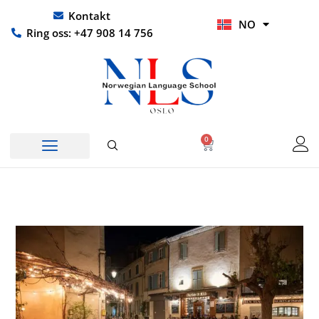
Hopp
UR
Kontakt
NO
rett
HI
Ring oss: +47 908 14 756
til
innholdet
0
Handlekurv