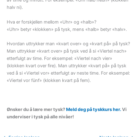
av time og minutt. For eksempel: «Um halb neun» (klokken
halv ni).
Hva er forskjellen mellom «Uhr» og «halb»?
«Uhr» betyr «klokken» på tysk, mens «halb» betyr «halv».
Hvordan uttrykker man «kvart over» og «kvart på» på tysk?
Man uttrykker «kvart over» på tysk ved å si «Viertel nach»
etterfulgt av time. For eksempel: «Viertel nach vier»
(klokken kvart over fire). Man uttrykker «kvart på» på tysk
ved å si «Viertel vor» etterfulgt av neste time. For eksempel:
«Viertel vor fünf» (klokken kvart på fem).
Ønsker du å lære mer tysk?
Meld deg på tyskkurs her.
Vi
underviser i tysk på alle nivåer!