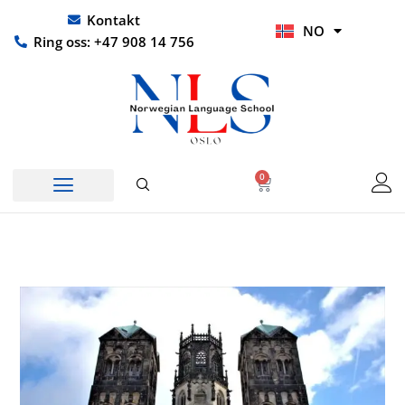
Hopp
UR
Kontakt
NO
rett
HI
Ring oss: +47 908 14 756
til
innholdet
0
Handlekurv