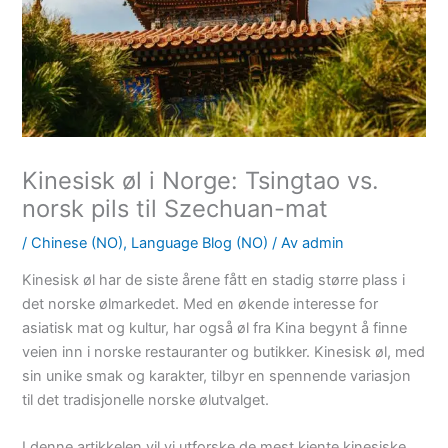
Kinesisk øl i Norge: Tsingtao vs.
norsk pils til Szechuan-mat
/
Chinese (NO)
,
Language Blog (NO)
/ Av
admin
Kinesisk øl har de siste årene fått en stadig større plass i
det norske ølmarkedet. Med en økende interesse for
asiatisk mat og kultur, har også øl fra Kina begynt å finne
veien inn i norske restauranter og butikker. Kinesisk øl, med
sin unike smak og karakter, tilbyr en spennende variasjon
til det tradisjonelle norske ølutvalget.
I denne artikkelen vil vi utforske de mest kjente kinesiske