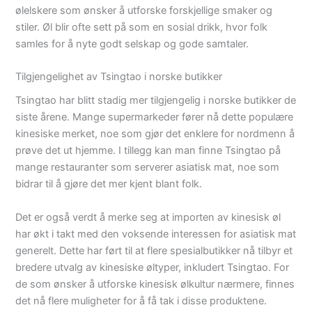
ølelskere som ønsker å utforske forskjellige smaker og
stiler. Øl blir ofte sett på som en sosial drikk, hvor folk
samles for å nyte godt selskap og gode samtaler.
Tilgjengelighet av Tsingtao i norske butikker
Tsingtao har blitt stadig mer tilgjengelig i norske butikker de
siste årene. Mange supermarkeder fører nå dette populære
kinesiske merket, noe som gjør det enklere for nordmenn å
prøve det ut hjemme. I tillegg kan man finne Tsingtao på
mange restauranter som serverer asiatisk mat, noe som
bidrar til å gjøre det mer kjent blant folk.
Det er også verdt å merke seg at importen av kinesisk øl
har økt i takt med den voksende interessen for asiatisk mat
generelt. Dette har ført til at flere spesialbutikker nå tilbyr et
bredere utvalg av kinesiske øltyper, inkludert Tsingtao. For
de som ønsker å utforske kinesisk ølkultur nærmere, finnes
det nå flere muligheter for å få tak i disse produktene.