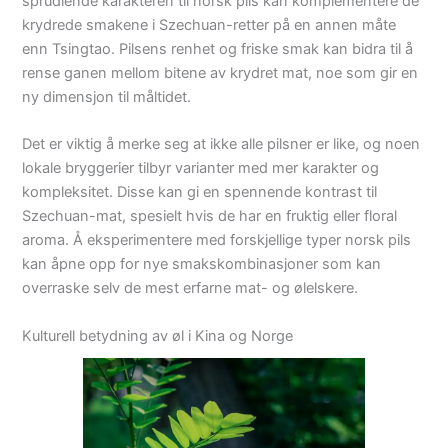
sprudlende karakteren til norsk pils kan komplementere de
krydrede smakene i Szechuan-retter på en annen måte
enn Tsingtao. Pilsens renhet og friske smak kan bidra til å
rense ganen mellom bitene av krydret mat, noe som gir en
ny dimensjon til måltidet.
Det er viktig å merke seg at ikke alle pilsner er like, og noen
lokale bryggerier tilbyr varianter med mer karakter og
kompleksitet. Disse kan gi en spennende kontrast til
Szechuan-mat, spesielt hvis de har en fruktig eller floral
aroma. Å eksperimentere med forskjellige typer norsk pils
kan åpne opp for nye smakskombinasjoner som kan
overraske selv de mest erfarne mat- og ølelskere.
Kulturell betydning av øl i Kina og Norge