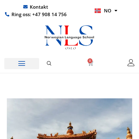
Hopp
UR
Kontakt
NO
rett
HI
Ring oss: +47 908 14 756
til
innholdet
0
Handlekurv