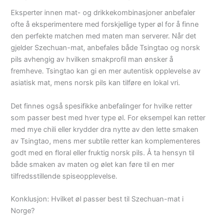
Eksperter innen mat- og drikkekombinasjoner anbefaler
ofte å eksperimentere med forskjellige typer øl for å finne
den perfekte matchen med maten man serverer. Når det
gjelder Szechuan-mat, anbefales både Tsingtao og norsk
pils avhengig av hvilken smakprofil man ønsker å
fremheve. Tsingtao kan gi en mer autentisk opplevelse av
asiatisk mat, mens norsk pils kan tilføre en lokal vri.
Det finnes også spesifikke anbefalinger for hvilke retter
som passer best med hver type øl. For eksempel kan retter
med mye chili eller krydder dra nytte av den lette smaken
av Tsingtao, mens mer subtile retter kan komplementeres
godt med en floral eller fruktig norsk pils. Å ta hensyn til
både smaken av maten og ølet kan føre til en mer
tilfredsstillende spiseopplevelse.
Konklusjon: Hvilket øl passer best til Szechuan-mat i
Norge?