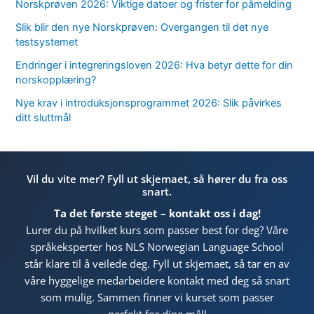
Norskprøven 2026: Viktige datoer og frister for påmelding
Slik blir den nye Norskprøven: Overgangen til det nye
testsystemet
Endringer i integreringsloven 2026: Hva betyr dette for din
norskopplæring?
Nye krav i introduksjonsprogrammet 2026: Slik påvirkes
ditt sluttmål
Vil du vite mer? Fyll ut skjemaet, så hører du fra oss
snart.
Ta det første steget – kontakt oss i dag!
Lurer du på hvilket kurs som passer best for deg? Våre
språkeksperter hos NLS Norwegian Language School
står klare til å veilede deg. Fyll ut skjemaet, så tar en av
våre hyggelige medarbeidere kontakt med deg så snart
som mulig. Sammen finner vi kurset som passer