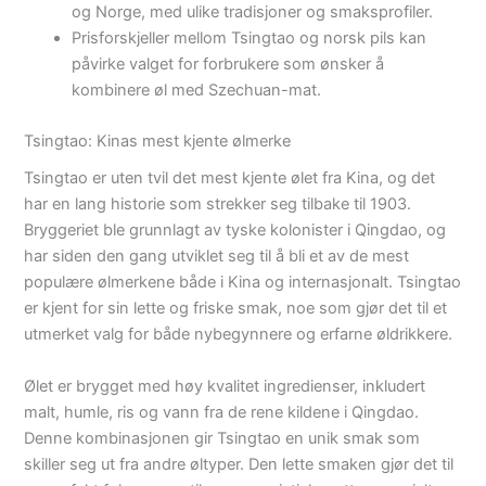
og Norge, med ulike tradisjoner og smaksprofiler.
Prisforskjeller mellom Tsingtao og norsk pils kan
påvirke valget for forbrukere som ønsker å
kombinere øl med Szechuan-mat.
Tsingtao: Kinas mest kjente ølmerke
Tsingtao er uten tvil det mest kjente ølet fra Kina, og det
har en lang historie som strekker seg tilbake til 1903.
Bryggeriet ble grunnlagt av tyske kolonister i Qingdao, og
har siden den gang utviklet seg til å bli et av de mest
populære ølmerkene både i Kina og internasjonalt. Tsingtao
er kjent for sin lette og friske smak, noe som gjør det til et
utmerket valg for både nybegynnere og erfarne øldrikkere.
Ølet er brygget med høy kvalitet ingredienser, inkludert
malt, humle, ris og vann fra de rene kildene i Qingdao.
Denne kombinasjonen gir Tsingtao en unik smak som
skiller seg ut fra andre øltyper. Den lette smaken gjør det til