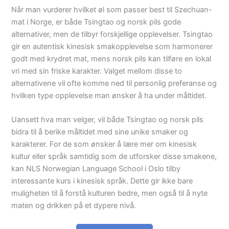
Når man vurderer hvilket øl som passer best til Szechuan-
mat i Norge, er både Tsingtao og norsk pils gode
alternativer, men de tilbyr forskjellige opplevelser. Tsingtao
gir en autentisk kinesisk smakopplevelse som harmonerer
godt med krydret mat, mens norsk pils kan tilføre en lokal
vri med sin friske karakter. Valget mellom disse to
alternativene vil ofte komme ned til personlig preferanse og
hvilken type opplevelse man ønsker å ha under måltidet.
Uansett hva man velger, vil både Tsingtao og norsk pils
bidra til å berike måltidet med sine unike smaker og
karakterer. For de som ønsker å lære mer om kinesisk
kultur eller språk samtidig som de utforsker disse smakene,
kan NLS Norwegian Language School i Oslo tilby
interessante kurs i kinesisk språk. Dette gir ikke bare
muligheten til å forstå kulturen bedre, men også til å nyte
maten og drikken på et dypere nivå.