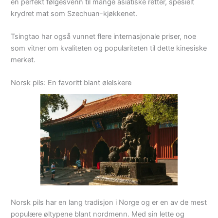
en perfekt følgesvenn til mange asiatiske retter, spesielt
krydret mat som Szechuan-kjøkkenet.
Tsingtao har også vunnet flere internasjonale priser, noe
som vitner om kvaliteten og populariteten til dette kinesiske
merket.
Norsk pils: En favoritt blant ølelskere
Norsk pils har en lang tradisjon i Norge og er en av de mest
populære øltypene blant nordmenn. Med sin lette og