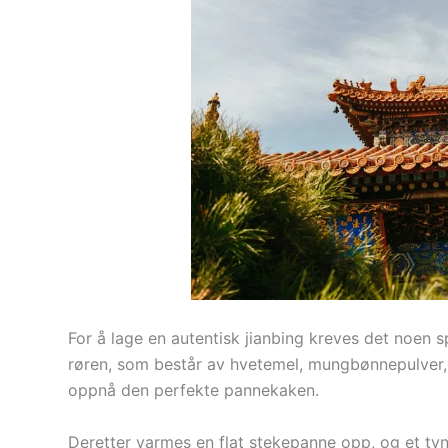
For å lage en autentisk jianbing kreves det noen s
røren, som består av hvetemel, mungbønnepulver, v
oppnå den perfekte pannekaken.
Deretter varmes en flat stekepanne opp, og et ty