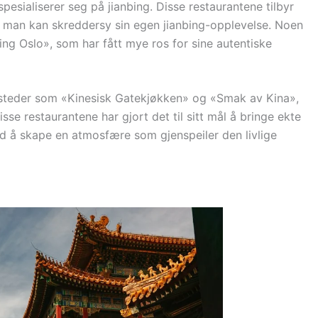
spesialiserer seg på jianbing. Disse restaurantene tilbyr
k at man kan skreddersy sin egen jianbing-opplevelse. Noen
ing Oslo», som har fått mye ros for sine autentiske
re steder som «Kinesisk Gatekjøkken» og «Smak av Kina»,
isse restaurantene har gjort det til sitt mål å bringe ekte
ed å skape en atmosfære som gjenspeiler den livlige