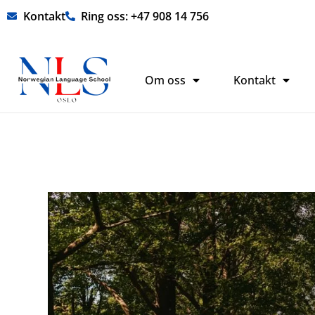
Hopp
Kontakt
Ring oss: +47 908 14 756
rett
til
innholdet
Om oss
Kontakt