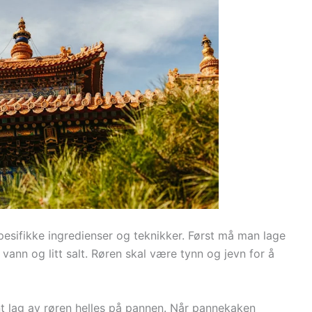
pesifikke ingredienser og teknikker. Først må man lage
ann og litt salt. Røren skal være tynn og jevn for å
nt lag av røren helles på pannen. Når pannekaken