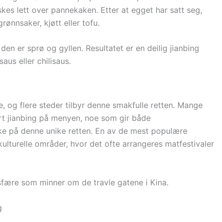
kes lett over pannekaken. Etter at egget har satt seg,
ønnsaker, kjøtt eller tofu.
en er sprø og gyllen. Resultatet er en deilig jianbing
aus eller chilisaus.
ne, og flere steder tilbyr denne smakfulle retten. Mange
ert jianbing på menyen, noe som gir både
ake på denne unike retten. En av de mest populære
ikulturelle områder, hvor det ofte arrangeres matfestivaler
fære som minner om de travle gatene i Kina.
g