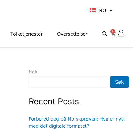
UR
NO
HI
0
Handlek
Tolketjenester
Oversettelser
Søk
Søk
Recent Posts
Forbered deg på Norskprøven: Hva er nytt
med det digitale formatet?