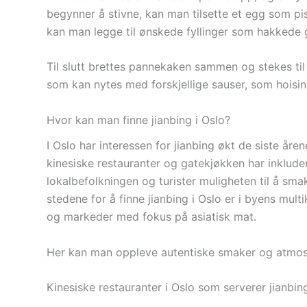
begynner å stivne, kan man tilsette et egg som pis
kan man legge til ønskede fyllinger som hakkede gr
Til slutt brettes pannekaken sammen og stekes til d
som kan nytes med forskjellige sauser, som hoisins
Hvor kan man finne jianbing i Oslo?
I Oslo har interessen for jianbing økt de siste åre
kinesiske restauranter og gatekjøkken har inklud
lokalbefolkningen og turister muligheten til å sm
stedene for å finne jianbing i Oslo er i byens mult
og markeder med fokus på asiatisk mat.
Her kan man oppleve autentiske smaker og atmos
Kinesiske restauranter i Oslo som serverer jianbin