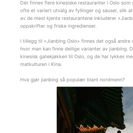
Det finnes flere kinesiske restauranter i Oslo som 
ofte et variert utvalg av fyllinger og sauser, sli
av de mest kjente restaurantene inkluderer «Jianb
oppskrifter og friske ingredienser.
I tillegg til «Jianbing Oslo» finnes det også and
hvor man kan finne deilige varianter av jianbing. D
kinesisk gatekjøkken til Oslo, og de har lykkes m
matkulturen i Kina.
Hva gjør jianbing så populær blant nordmenn?