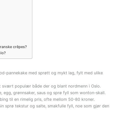
 franske crêpes?
slo?
 food-pannekake med sprøtt og mykt lag, fylt med ulike
litt svært populær både der og blant nordmenn i Oslo.
e, egg, grønnsaker, saus og sprø fyll som wonton-skall.
nbing til en rimelig pris, ofte mellom 50-80 kroner.
sin sprø tekstur og salte, smakfulle fyll, noe som gjør den